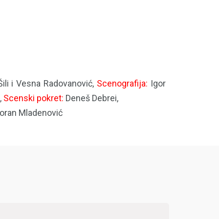
ili i Vesna Radovanović,
Scenografija:
Igor
,
Scenski pokret:
Deneš Debrei,
oran Mladenović