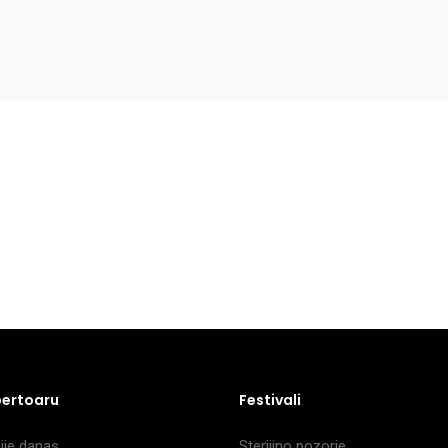
pertoaru
Festivali
je danas
Sterijino pozorje