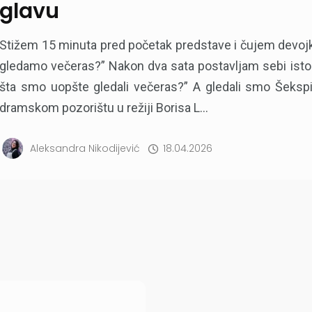
glavu
Stižem 15 minuta pred početak predstave i čujem devojku
gledamo večeras?” Nakon dva sata postavljam sebi isto
šta smo uopšte gledali večeras?” A gledali smo Šeksp
dramskom pozorištu u režiji Borisa L...
Aleksandra Nikodijević
18.04.2026