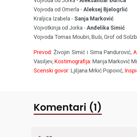
Vojvoda od Jorka -
Aleksandar Đurica
Vojvoda od Omerla -
Aleksej Bjelogrlić
Kraljica Izabela -
Sanja Marković
Vojvotkinja od Jorka -
Anđelika Simić
Vojvoda Tomas Moubri, Buši, Grof od Solzbe
Prevod:
Živojin Simić i Sima Pandurović,
A
Vasiljev,
Kostimografija:
Marija Marković Mi
Scenski govor:
Ljiljana Mrkić Popović,
Inspi
Komentari (1)