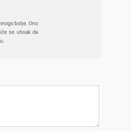
 mnogo bolje. Ono
tiče se utisak da
u.