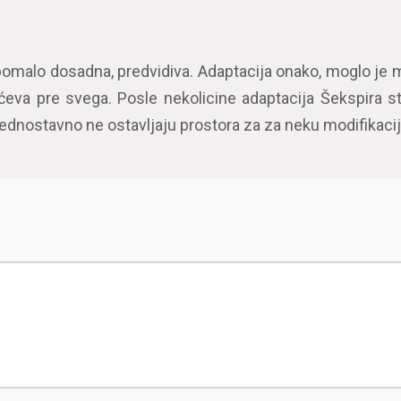
 pomalo dosadna, predvidiva. Adaptacija onako, moglo je
ićeva pre svega. Posle nekolicine adaptacija Šekspira s
i jednostavno ne ostavljaju prostora za za neku modifikacij