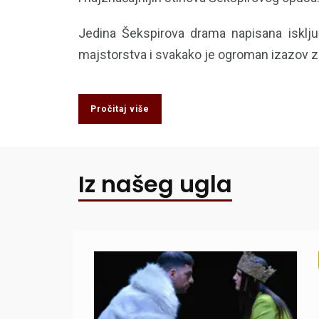
Jedina Šekspirova drama napisana isključ
majstorstva i svakako je ogroman izazov za
Pročitaj više
Iz našeg ugla