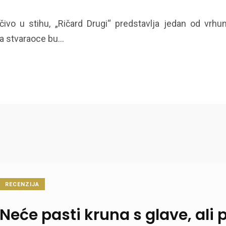
ivo u stihu, „Ričard Drugi“ predstavlja jedan od vrh
 stvaraoce bu...
RECENZIJA
Neće pasti kruna s glave, ali