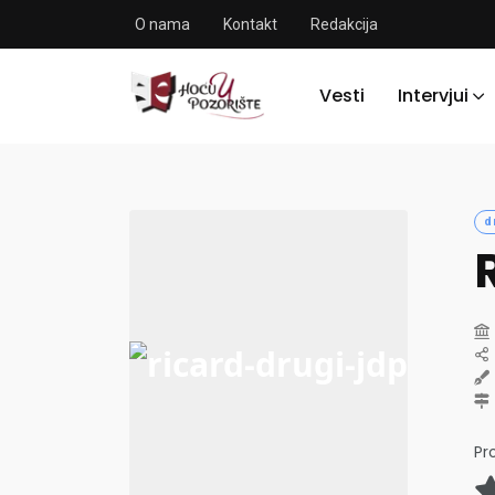
O nama
Kontakt
Redakcija
Vesti
Intervjui
d
Pr