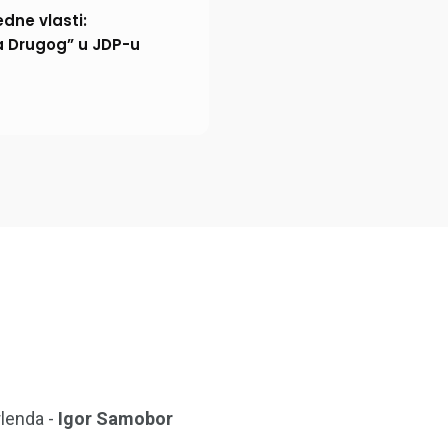
dne vlasti:
a Drugog” u JDP-u
lenda -
Igor Samobor