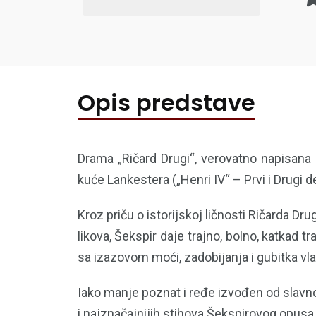
Opis predstave
Drama „Ričard Drugi“, verovatno napisana 1
kuće Lankestera („Henri IV“ – Prvi i Drugi de
Kroz priču o istorijskoj ličnosti Ričarda D
likova, Šekspir daje trajno, bolno, katkad
sa izazovom moći, zadobijanja i gubitka vl
Iako manje poznat i ređe izvođen od slavno
i najznačajnijih stihova Šekspirovog opusa