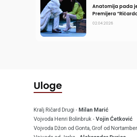
Anatomija pada je
Premijera “Ričard
02.04.2026
Uloge
Kralj Ričard Drugi -
Milan Marić
Vojvoda Henri Bolinbruk -
Vojin Ćetković
Vojvoda Džon od Gonta, Grof od Nortamber