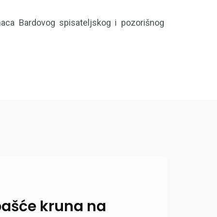
unaca Bardovog spisateljskog i pozorišnog
 pašće kruna na