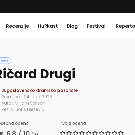
Recenzije
HuPkast
Blog
Festivali
Reperto
rama
Ričard Drugi
Jugoslovensko dramsko pozorište
Premijera:
04. april 2026.
Autor:
Vilijam Šekspir
Režija:
Boris Liješević
osečna ocena
Tvoja ocena
6.8
/ 10
(
8
)