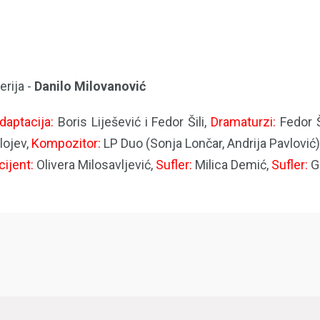
rija -
Danilo Milovanović
daptacija:
Boris Liješević i Fedor Šili,
Dramaturzi:
Fedor Š
lojev,
Kompozitor:
LP Duo (Sonja Lončar, Andrija Pavlović)
cijent:
Olivera Milosavljević,
Sufler:
Milica Demić,
Sufler:
G