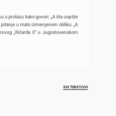
 u prolazu kako govori: „A šta uopšte
 pitanje u malo izmenjenom obliku: „A
irovog „Ričarda II” u Jugoslovenskom
SVI TEKSTOVI