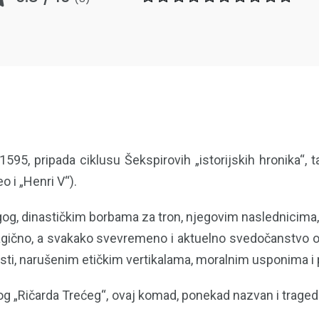
595, pripada ciklusu Šekspirovih „istorijskih hronika“, 
o i „Henri V“).
rugog, dinastičkim borbama za tron, njegovim naslednicima
 tragično, a svakako svevremeno i aktuelno svedočanstvo 
asti, narušenim etičkim vertikalama, moralnim usponima i
g „Ričarda Trećeg“, ovaj komad, ponekad nazvan i traged
.