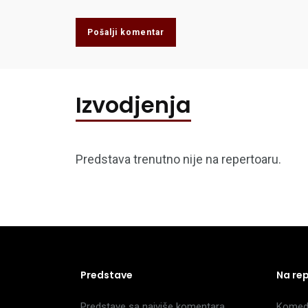
Pošalji komentar
Izvodjenja
Predstava trenutno nije na repertoaru.
Predstave
Na re
Predstave sa najviše komentara
Komedi