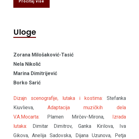
Pročitaj više
Uloge
Zorana Milošaković-Tasić
Nela Nikolić
Marina Dimitrijević
Borko Sarić
Dizajn scenografije, lutaka i kostima:
Stefanka
Kiuvlieva,
Adaptacija muzičkih dela
V.A.Mocarta:
Plamen Mirčev-Mirona,
Izrada
lutaka:
Dimitar Dimitrov, Ganka Kirilova, Iva
Gikova, Anelija Sadovska, Dijana Uzunova, Petja