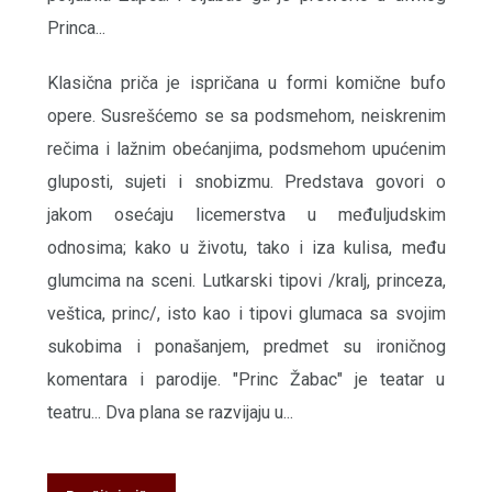
Princa...
Klasična priča je ispričana u formi komične bufo
opere. Susrešćemo se sa podsmehom, neiskrenim
rečima i lažnim obećanjima, podsmehom upućenim
gluposti, sujeti i snobizmu. Predstava govori o
jakom osećaju licemerstva u međuljudskim
odnosima; kako u životu, tako i iza kulisa, među
glumcima na sceni. Lutkarski tipovi /kralj, princeza,
veštica, princ/, isto kao i tipovi glumaca sa svojim
sukobima i ponašanjem, predmet su ironičnog
komentara i parodije. "Princ Žabac" je teatar u
teatru... Dva plana se razvijaju u...