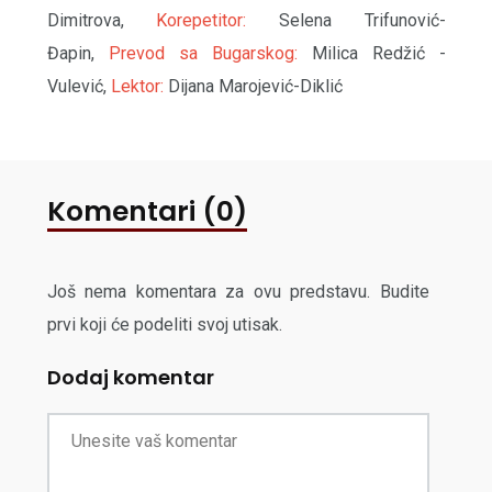
Dimitrova,
Korepetitor:
Selena Trifunović-
Đapin,
Prevod sa Bugarskog:
Milica Redžić -
Vulević,
Lektor:
Dijana Marojević-Diklić
Komentari (0)
Još nema komentara za ovu predstavu. Budite
prvi koji će podeliti svoj utisak.
Dodaj komentar