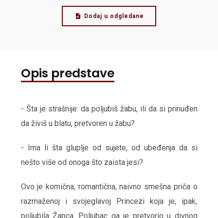
Dodaj u odgledane
Opis predstave
- Šta je strašnije: da poljubiš žabu, ili da si prinuđen
da živiš u blatu, pretvoren u žabu?
- Ima li šta gluplje od sujete, od ubeđenja da si
nešto više od onoga što zaista jesi?
Ovo je komična, romantična, naivno smešna priča o
razmaženoj i svojeglavoj Princezi koja je, ipak,
poljubila Žapca. Poljubac ga je pretvorio u divnog