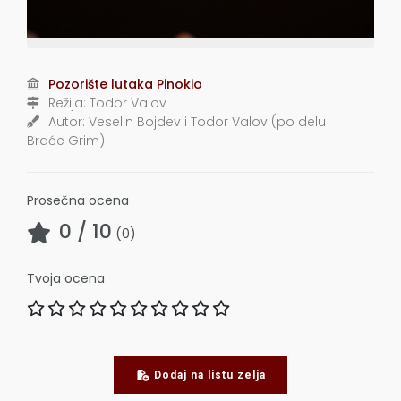
Pozorište lutaka Pinokio
Režija:
Todor Valov
Autor:
Veselin Bojdev i Todor Valov (po delu
Braće Grim)
Prosečna ocena
0
/ 10
(
0
)
Tvoja ocena
Dodaj na listu zelja