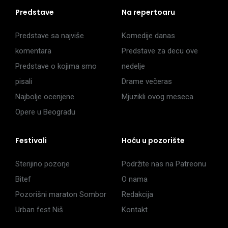
Predstave
Na repertoaru
Predstave sa najviše
Komedije danas
komentara
Predstave za decu ove
Predstave o kojima smo
nedelje
pisali
Drame večeras
Najbolje ocenjene
Mjuzikli ovog meseca
Opere u Beogradu
Festivali
Hoću u pozorište
Sterijino pozorje
Podržite nas na Patreonu
Bitef
O nama
Pozorišni maraton Sombor
Redakcija
Urban fest Niš
Kontakt