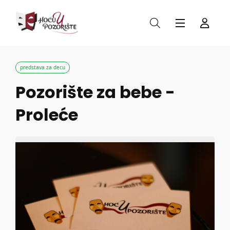
predstava za decu
Pozorište za bebe -
Proleće