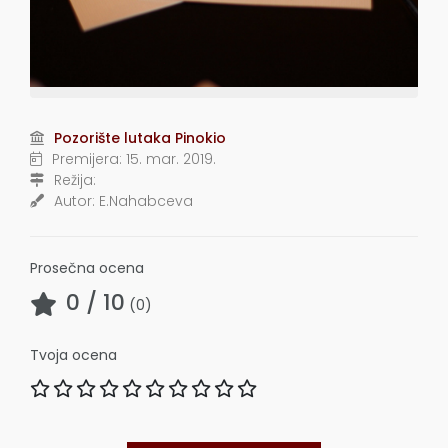
Pozorište lutaka Pinokio
Premijera:
15. mar. 2019.
Režija:
Autor:
E.Nahabceva
Prosečna ocena
0
/ 10
(
0
)
Tvoja ocena