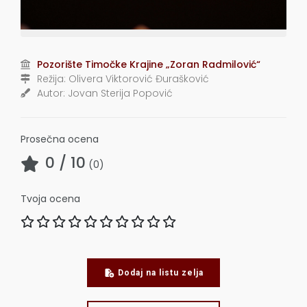
Pozorište Timočke Krajine „Zoran Radmilović“
Režija:
Olivera Viktorović Đurašković
Autor:
Jovan Sterija Popović
Prosečna ocena
0
/ 10
(
0
)
Tvoja ocena
Dodaj na listu zelja