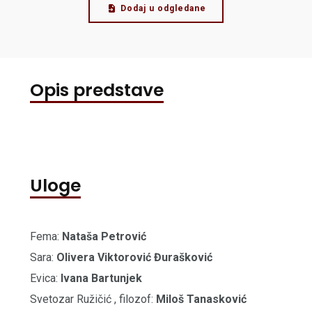
Dodaj u odgledane
Opis predstave
Uloge
Fema:
Nataša Petrović
Sara:
Olivera Viktorović Đurašković
Evica:
Ivana Bartunjek
Svetozar Ružičić , filozof:
Miloš Tanasković