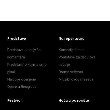
Predstave
Na repertoaru
Predstave sa najviše
Komedije danas
komentara
Predstave za decu ove
Predstave o kojima smo
nedelje
pisali
Drame večeras
Najbolje ocenjene
Mjuzikli ovog meseca
Opere u Beogradu
Festivali
Hoću u pozorište