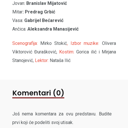
Jovan:
Branislav Mijatović
Mitar
: Predrag Grbić
Vasa:
Gabrijel Bećarević
Ančica:
Aleksandra Manasijević
Scenografija:
Mirko Stokić
, Izbor muzike:
Olivera
Viktorović Đurašković,
Kostim:
Gorica ilić i Mirjana
Stanojević,
Lektor:
Nataša Ilić
Komentari (0)
Još nema komentara za ovu predstavu. Budite
prvi koji će podeliti svoj utisak.