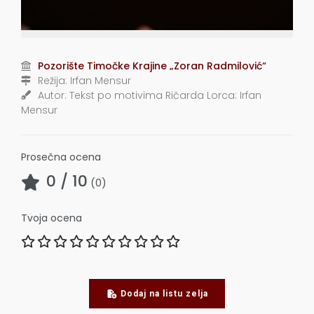
Pozorište Timočke Krajine „Zoran Radmilović“
Režija:
Irfan Mensur
Autor:
Tekst po motivima Ričarda Lorca: Irfan
Mensur
Prosečna ocena
0
/ 10
(
0
)
Tvoja ocena
Dodaj na listu zelja