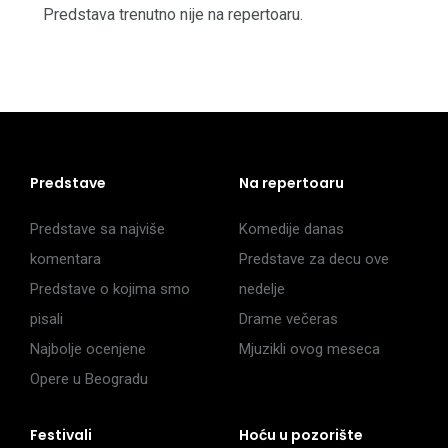
Predstava trenutno nije na repertoaru.
Predstave
Na repertoaru
Predstave sa najviše
Komedije danas
komentara
Predstave za decu ove
Predstave o kojima smo
nedelje
pisali
Drame večeras
Najbolje ocenjene
Mjuzikli ovog meseca
Opere u Beogradu
Festivali
Hoću u pozorište