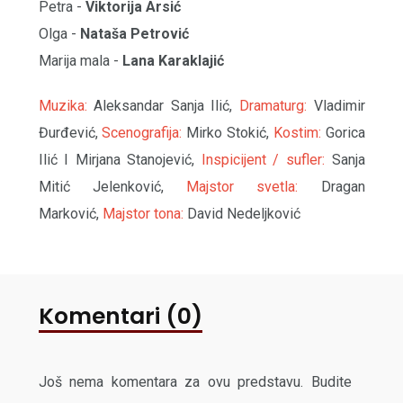
Petra -
Viktorija Arsić
Olga -
Nataša Petrović
Marija mala -
Lana Karaklajić
Muzika:
Aleksandar Sanja Ilić,
Dramaturg:
Vladimir
Đurđević,
Scenografija:
Mirko Stokić,
Kostim:
Gorica
Ilić I Mirjana Stanojević,
Inspicijent / sufler:
Sanja
Mitić Jelenković,
Majstor svetla:
Dragan
Marković,
Majstor tona:
David Nedeljković
Komentari (0)
Još nema komentara za ovu predstavu. Budite