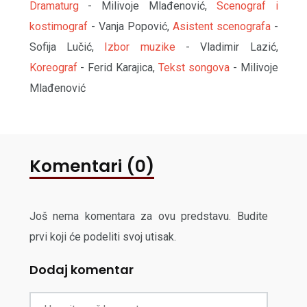
Dramaturg
- Milivoje Mlađenović,
Scenograf i
kostimograf
- Vanja Popović,
Asistent scenografa
-
Sofija Lučić,
Izbor muzike
- Vladimir Lazić,
Koreograf
- Ferid Karajica,
Tekst songova
- Milivoje
Mlađenović
Komentari (0)
Još nema komentara za ovu predstavu. Budite
prvi koji će podeliti svoj utisak.
Dodaj komentar