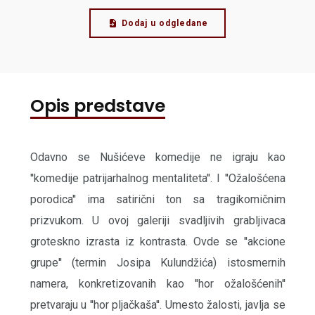
Dodaj u odgledane
Opis predstave
Odavno se Nušićeve komedije ne igraju kao
''komedije patrijarhalnog mentaliteta''. I ''Ožalošćena
porodica'' ima satirični ton sa tragikomičnim
prizvukom. U ovoj galeriji svadljivih grabljivaca
groteskno izrasta iz kontrasta. Ovde se ''akcione
grupe'' (termin Josipa Kulundžića) istosmernih
namera, konkretizovanih kao ''hor ožalošćenih''
pretvaraju u ''hor pljačkaša''. Umesto žalosti, javlja se