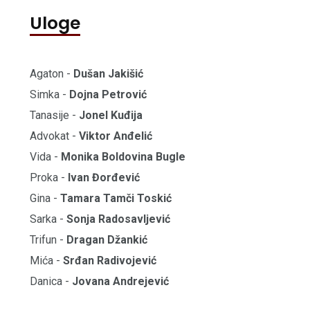
Uloge
Agaton -
Dušan Jakišić
Simka -
Dojna Petrović
Tanasije -
Jonel Kuđija
Advokat -
Viktor Anđelić
Vida -
Monika Boldovina Bugle
Proka -
Ivan Đorđević
Gina -
Tamara Tamči Toskić
Sarka -
Sonja Radosavljević
Trifun -
Dragan Džankić
Mića -
Srđan Radivojević
Danica -
Jovana Andrejević