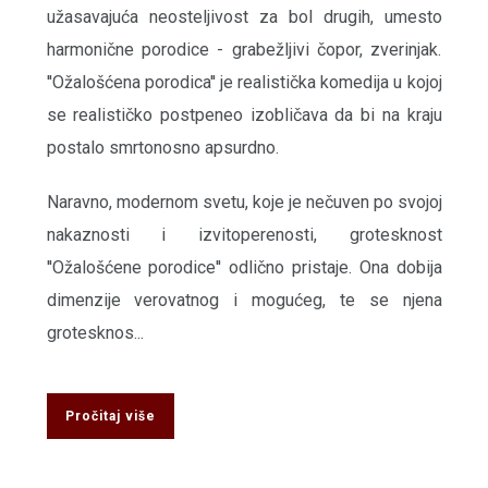
užasavajuća neosteljivost za bol drugih, umesto
harmonične porodice - grabežljivi čopor, zverinjak.
''Ožalošćena porodica'' je realistička komedija u kojoj
se realističko postpeneo izobličava da bi na kraju
postalo smrtonosno apsurdno.
Naravno, modernom svetu, koje je nečuven po svojoj
nakaznosti i izvitoperenosti, grotesknost
''Ožalošćene porodice'' odlično pristaje. Ona dobija
dimenzije verovatnog i mogućeg, te se njena
grotesknos...
Pročitaj više