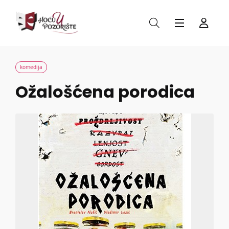
komedija
Ožalošćena porodica