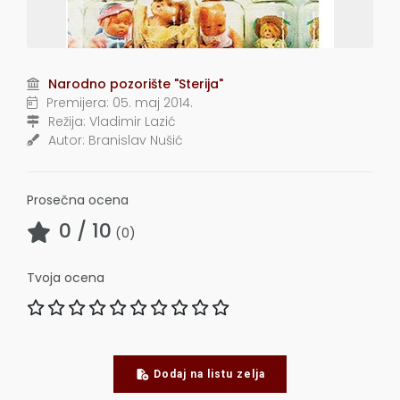
Narodno pozorište "Sterija"
Premijera:
05. maj 2014.
Režija:
Vladimir Lazić
Autor:
Branislav Nušić
Prosečna ocena
0
/ 10
(
0
)
Tvoja ocena
Dodaj na listu zelja