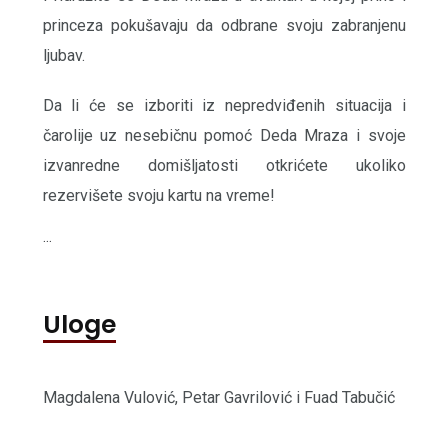
princeza pokušavaju da odbrane svoju zabranjenu
ljubav.
Da li će se izboriti iz nepredviđenih situacija i
čarolije uz nesebičnu pomoć Deda Mraza i svoje
izvanredne domišljatosti otkrićete ukoliko
rezervišete svoju kartu na vreme!
...
Uloge
Magdalena Vulović, Petar Gavrilović i Fuad Tabučić