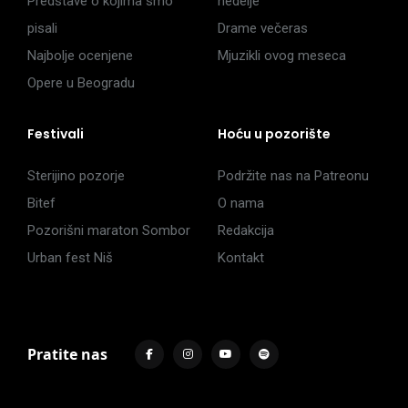
Predstave o kojima smo
nedelje
pisali
Drame večeras
Najbolje ocenjene
Mjuzikli ovog meseca
Opere u Beogradu
Festivali
Hoću u pozorište
Sterijino pozorje
Podržite nas na Patreonu
Bitef
O nama
Pozorišni maraton Sombor
Redakcija
Urban fest Niš
Kontakt
Pratite nas