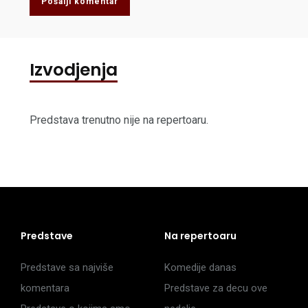
Pošalji komentar
Izvodjenja
Predstava trenutno nije na repertoaru.
Predstave
Na repertoaru
Predstave sa najviše
Komedije danas
komentara
Predstave za decu ove