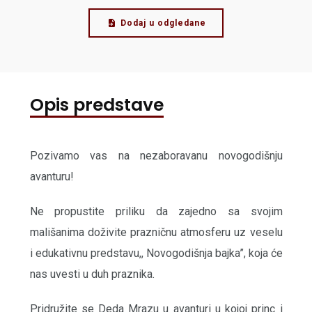
Dodaj u odgledane
Opis predstave
Pozivamo vas na nezaboravanu novogodišnju
avanturu!
Ne propustite priliku da zajedno sa svojim
mališanima doživite prazničnu atmosferu uz veselu
i edukativnu predstavu,, Novogodišnja bajka”, koja će
nas uvesti u duh praznika.
Pridružite se Deda Mrazu u avanturi u kojoj princ i