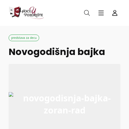
predstava za decu
Novogodišnja bajka