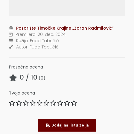
Pozorište Timočke Krajine „Zoran Radmilović“
Premijera:
20. dec. 2024.
Režija:
Fuad Tabučić
Autor:
Fuad Tabučić
Prosečna ocena
0
/ 10
(
0
)
Tvoja ocena
Dodaj na listu zelja