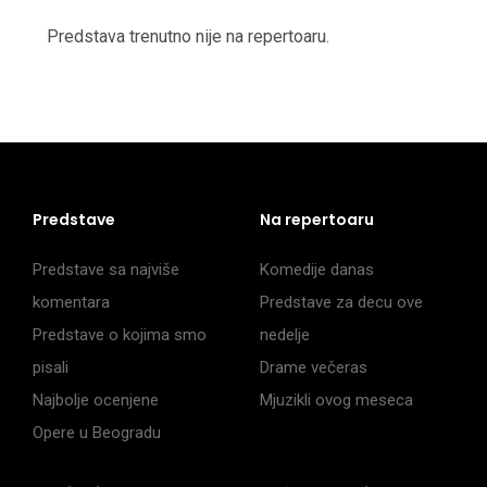
Predstava trenutno nije na repertoaru.
Predstave
Na repertoaru
Predstave sa najviše
Komedije danas
komentara
Predstave za decu ove
Predstave o kojima smo
nedelje
pisali
Drame večeras
Najbolje ocenjene
Mjuzikli ovog meseca
Opere u Beogradu