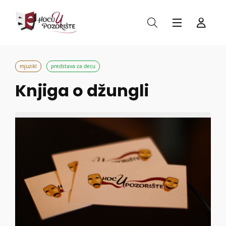
mjuzikl
predstava za decu
Knjiga o džungli