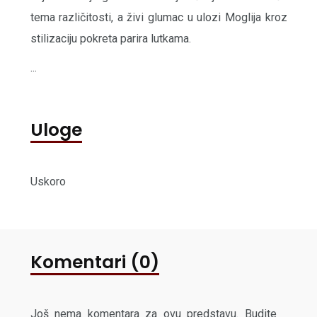
tema različitosti, a živi glumac u ulozi Moglija kroz
stilizaciju pokreta parira lutkama.
...
Uloge
Uskoro
Komentari (0)
Još nema komentara za ovu predstavu. Budite