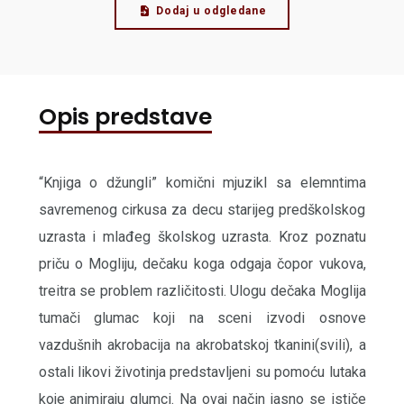
Dodaj u odgledane
Opis predstave
“Knjiga o džungli” komični mjuzikl sa elemntima
savremenog cirkusa za decu starijeg predškolskog
uzrasta i mlađeg školskog uzrasta. Kroz poznatu
priču o Mogliju, dečaku koga odgaja čopor vukova,
treitra se problem različitosti. Ulogu dečaka Moglija
tumači glumac koji na sceni izvodi osnove
vazdušnih akrobacija na akrobatskoj tkanini(svili), a
ostali likovi životinja predstavljeni su pomoću lutaka
koje animiraju glumci. Na ovaj način jasno se ističe