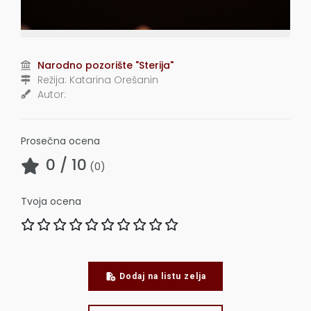
Narodno pozorište "Sterija"
Režija:
Katarina Orešanin
Autor:
Prosečna ocena
0
/ 10
(
0
)
Tvoja ocena
Dodaj na listu zelja