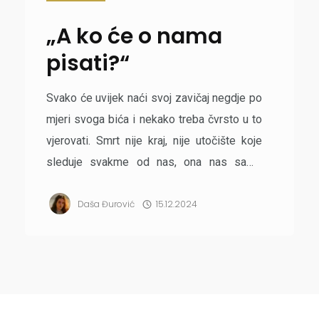
„A ko će o nama
pisati?“
Svako će uvijek naći svoj zavičaj negdje po
mjeri svoga bića i nekako treba čvrsto u to
vjerovati. Smrt nije kraj, nije utočište koje
sleduje svakme od nas, ona nas samo
dovodi bliže zvijezdama, u kojima se, kažu,
Daša Đurović
15.12.2024
vidi čak i naš odraz. Predstava Kepler 452-
B je diplomska predstava studentkinje
režije Irene Antin, a po tekstu Tijane Grumić,
koje nas zajedno sa svojim auto...