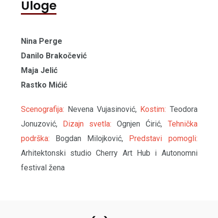
Uloge
Nina Perge
Danilo Brakočević
Maja Jelić
Rastko Mićić
Scenografija:
Nevena Vujasinović,
Kostim:
Teodora
Jonuzović,
Dizajn svetla:
Ognjen Ćirić,
Tehnička
podrška:
Bogdan Milojković,
Predstavi pomogli:
Arhitektonski studio Cherry Art Hub i Autonomni
festival žena