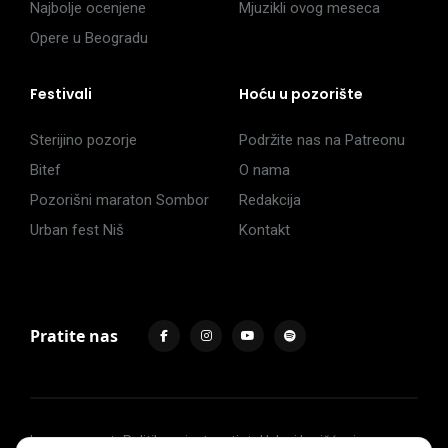
Najbolje ocenjene
Mjuzikli ovog meseca
Opere u Beogradu
Festivali
Hoću u pozorište
Sterijino pozorje
Podržite nas na Patreonu
Bitef
O nama
Pozorišni maraton Sombor
Redakcija
Urban fest Niš
Kontakt
Pratite nas
Impressum
Politika privatnosti
Uslovi korišćenja