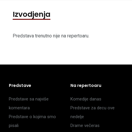
Izvodjenja
Predstava trenutno nije na repertoaru.
Predstave
Na repertoaru
Predstave sa najviše
Komedije danas
komentara
Predstave za decu ove
Predstave o kojima smo
nedelje
pisali
Drame večeras