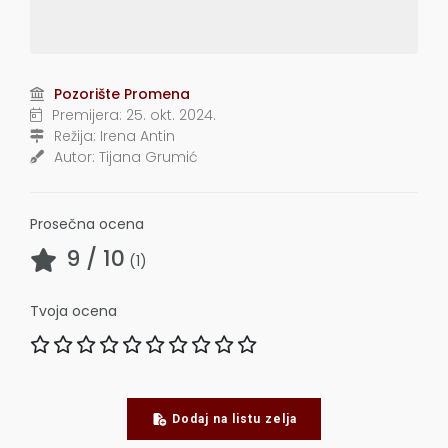
Pozorište Promena
Premijera:
25. okt. 2024.
Režija:
Irena Antin
Autor:
Tijana Grumić
Prosečna ocena
9
/ 10
(
1
)
Tvoja ocena
Dodaj na listu zelja