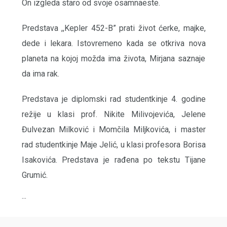
On izgleda staro od svoje osamnaeste.
Predstava ,,Kepler 452-B” prati život ćerke, majke,
dede i lekara. Istovremeno kada se otkriva nova
planeta na kojoj možda ima života, Mirjana saznaje
da ima rak.
Predstava je diplomski rad studentkinje 4. godine
režije u klasi prof. Nikite Milivojevića, Jelene
Đulvezan Milković i Momčila Miljkovića, i master
rad studentkinje Maje Jelić, u klasi profesora Borisa
Isakovića. Predstava je rađena po tekstu Tijane
Grumić.
...