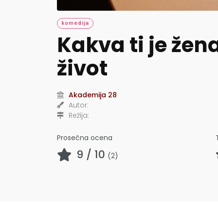
komedija
Kakva ti je žena
život
Akademija 28
Autor:
Režija:
Prosečna ocena
9
/ 10
(
2
)