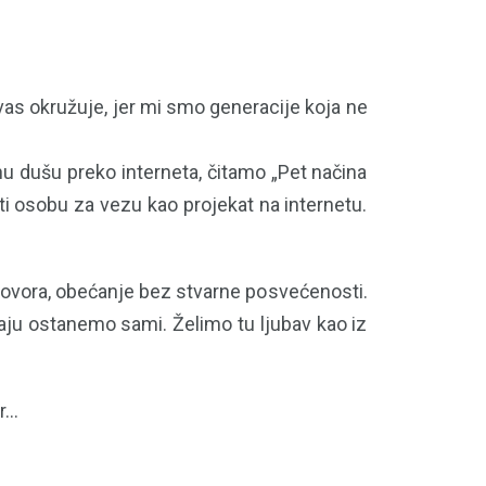
i vas okružuje, jer mi smo generacije koja ne
u dušu preko interneta, čitamo „Pet načina
i osobu za vezu kao projekat na internetu.
govora, obećanje bez stvarne posvećenosti.
raju ostanemo sami. Želimo tu ljubav kao iz
...