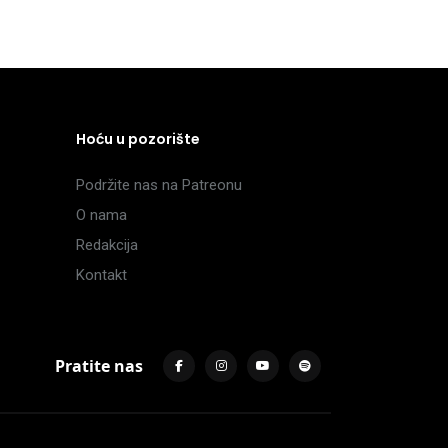
Hoću u pozorište
Podržite nas na Patreonu
O nama
Redakcija
Kontakt
Pratite nas