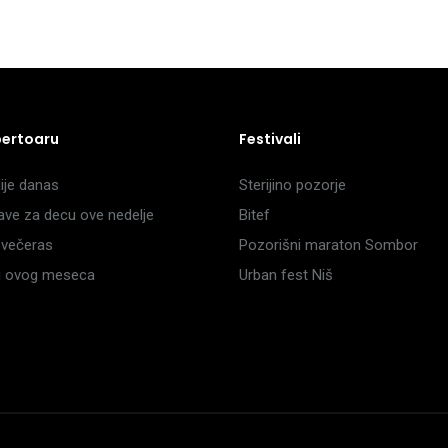
pertoaru
Festivali
je danas
Sterijino pozorje
ave za decu ove nedelje
Bitef
večeras
Pozorišni maraton Sombor
li ovog meseca
Urban fest Niš