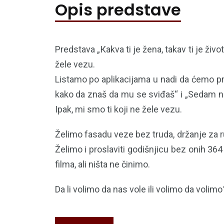
Opis predstave
Predstava „Кakva ti je žena, takav ti je živ
žele vezu.
Listamo po aplikacijama u nadi da ćemo pr
kako da znaš da mu se sviđaš“ i „Sedam na
Ipak, mi smo ti koji ne žele vezu.
Želimo fasadu veze bez truda, držanje za 
Želimo i proslaviti godišnjicu bez onih 36
filma, ali ništa ne činimo.
Da li volimo da nas vole ili volimo da volim