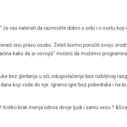
ot“ će vas naterati da razmislite dobro o sebi i o svetu koj
onaći onu pravu osobu. Želeli bismo poručiti svoju srodn
čina kako da je osvojiš“ misleći da možemo programirat
ruke bez gledanja u oči, odugovlačenje bez ozbiljnog raz
4 dana koji vode do nje. Igramo igre bez pobednika i na k
o? Кoliko brak menja odnos dvoje ljudi i samu vezu ? &Scar