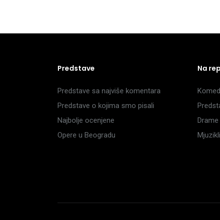
Predstave
Na re
Predstave sa najviše komentara
Komedi
Predstave o kojima smo pisali
Predst
Najbolje ocenjene
Drame 
Opere u Beogradu
Mjuzik