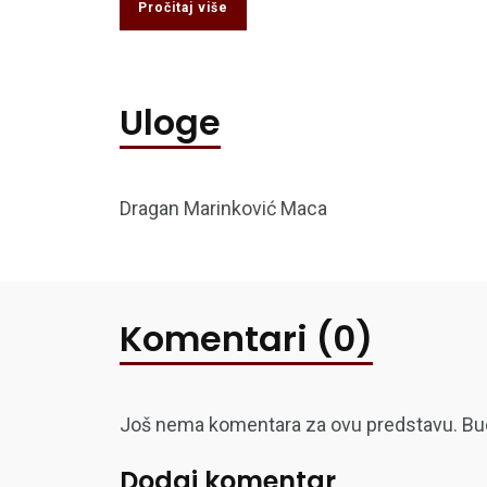
Pročitaj više
Uloge
Dragan Marinković Maca
Komentari (0)
Još nema komentara za ovu predstavu. Budite
Dodaj komentar