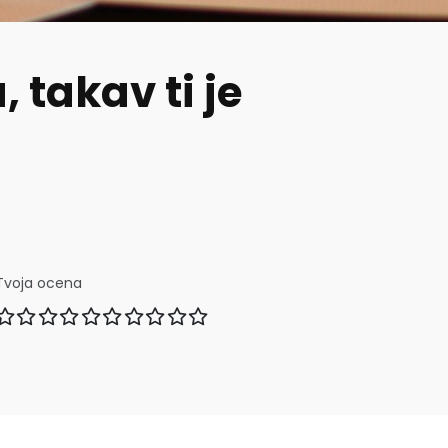
, takav ti je
Tvoja ocena