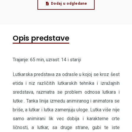
Dodaj u odgledane
Opis predstave
Trajanje: 65 min, uzrast: 14 i stariji
Lutkarska predstava za odrasle u kojoj se kroz šest
etida i niz različitih lutkarskih tehnika i izražajnih
sredstava, razmatra se problem odnosa lutkara i
lutke . Tanka linija izmedu animiranog i animatora se
briše, a lutkar i lutka zamenjuju uloge. Lutka više nije
samo animirani lik vec dobija i karakterne crte
ličnosti, a lutkar, sa druge strane, gubi te iste