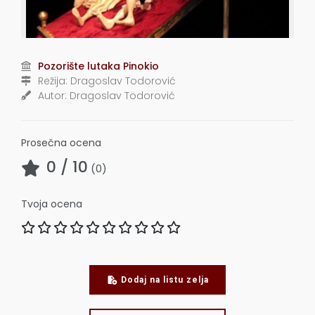
Pozorište lutaka Pinokio
Režija:
Dragoslav Todorović
Autor:
Dragoslav Todorović
Prosečna ocena
0
/ 10
(
0
)
Tvoja ocena
Dodaj na listu zelja