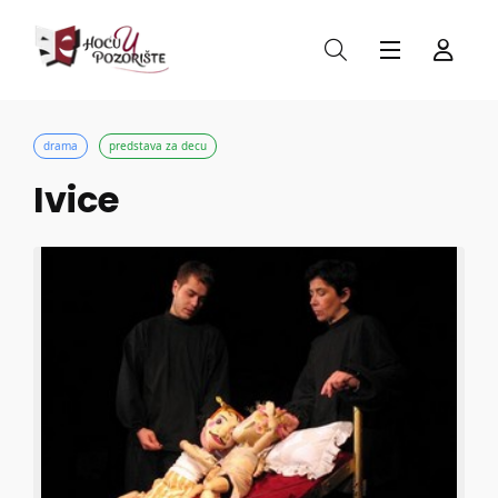
drama
predstava za decu
Ivice