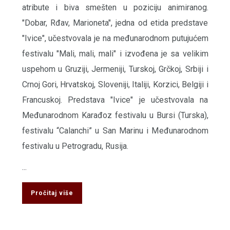
atribute i biva smešten u poziciju animiranog.
"Dobar, Rđav, Marioneta", jedna od etida predstave
"Ivice", učestvovala je na međunarodnom putujućem
festivalu "Mali, mali, mali" i izvođena je sa velikim
uspehom u Gruziji, Jermeniji, Turskoj, Grčkoj, Srbiji i
Crnoj Gori, Hrvatskoj, Sloveniji, Italiji, Korzici, Belgiji i
Francuskoj. Predstava "Ivice" je učestvovala na
Međunarodnom Karađoz festivalu u Bursi (Turska),
festivalu “Calanchi” u San Marinu i Međunarodnom
festivalu u Petrogradu, Rusija.
...
Pročitaj više