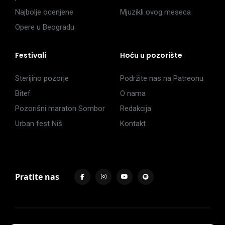
Najbolje ocenjene
Mjuzikli ovog meseca
Opere u Beogradu
Festivali
Hoću u pozorište
Sterijino pozorje
Podržite nas na Patreonu
Bitef
O nama
Pozorišni maraton Sombor
Redakcija
Urban fest Niš
Kontakt
Pratite nas