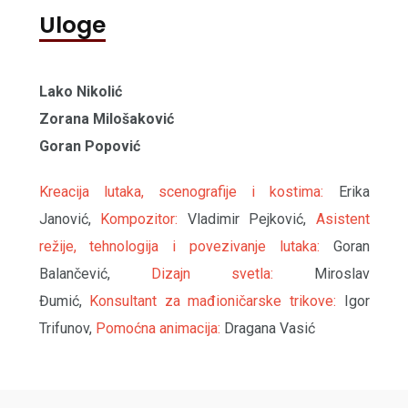
Uloge
Lako Nikolić
Zorana Milošaković
Goran Popović
Kreacija lutaka, scenografije i kostima:
Erika
Janović,
Kompozitor:
Vladimir Pejković,
Asistent
režije, tehnologija i povezivanje lutaka:
Goran
Balančević,
Dizajn svetla:
Miroslav
Đumić,
Konsultant za mađioničarske trikove:
Igor
Trifunov,
Pomoćna animacija:
Dragana Vasić