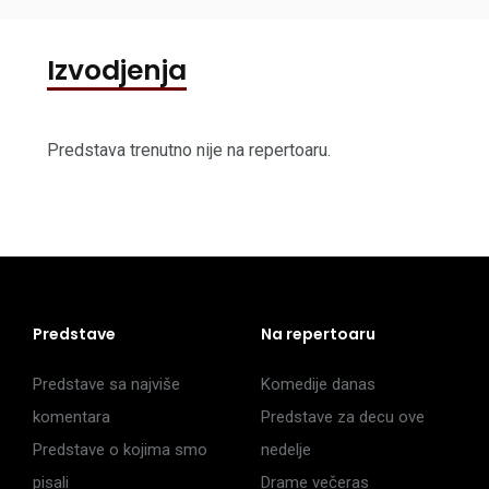
Izvodjenja
Predstava trenutno nije na repertoaru.
Predstave
Na repertoaru
Predstave sa najviše
Komedije danas
komentara
Predstave za decu ove
Predstave o kojima smo
nedelje
pisali
Drame večeras