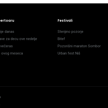
pertoaru
Festivali
je danas
Sterijino pozorje
ave za decu ove nedelje
Bitef
večeras
Pozorišni maraton Sombor
li ovog meseca
Urban fest Niš
a
.