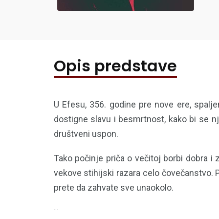
Opis predstave
U Efesu, 356. godine pre nove ere, spalj
dostigne slavu i besmrtnost, kako bi se n
društveni uspon.
Tako počinje priča o večitoj borbi dobra i
vekove stihijski razara celo čovečanstvo. 
prete da zahvate sve unaokolo.
...