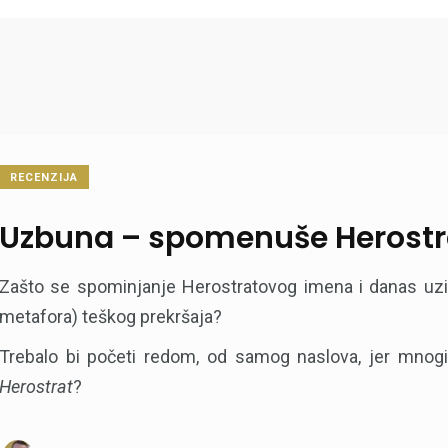
RECENZIJA
Uzbuna – spomenuše Herostr
Zašto se spominjanje Herostratovog imena i danas u
metafora) teškog prekršaja?
Trebalo bi početi redom, od samog naslova, jer mnog
Herostrat
?