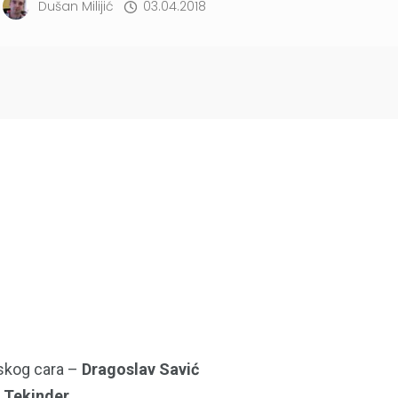
Dušan Milijić
03.04.2018
jskog cara –
Dragoslav Savić
 Tekinder