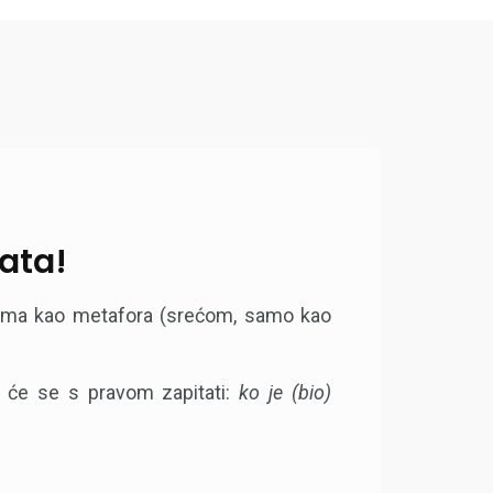
ata!
zima kao metafora (srećom, samo kao
i će se s pravom zapitati:
ko je (bio)