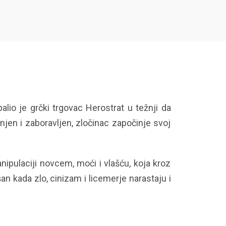
io je grčki trgovac Herostrat u težnji da
jen i zaboravljen, zločinac započinje svoj
nipulaciji novcem, moći i vlašću, koja kroz
n kada zlo, cinizam i licemerje narastaju i