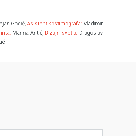
jan Gocić,
Asistent kostimografa:
Vladimir
inta:
Marina Antić,
Dizajn svetla:
Dragoslav
ić