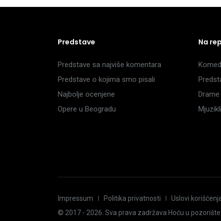
Predstave
Na re
Predstave sa najviše komentara
Komedi
Predstave o kojima smo pisali
Predst
Najbolje ocenjene
Drame 
Opere u Beogradu
Mjuzik
Impressum
Politika privatnosti
Uslovi korišćenj
© 2017 -
2026
. Sva prava zadržava Hoću u pozorište