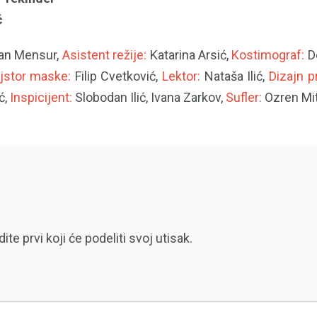
ć
fan Mensur,
Asistent režije:
Katarina Arsić,
Kostimograf:
De
jstor maske:
Filip Cvetković,
Lektor:
Nataša Ilić,
Dizajn pr
ć,
Inspicijent:
Slobodan Ilić, Ivana Zarkov,
Sufler:
Ozren Mit
 prvi koji će podeliti svoj utisak.