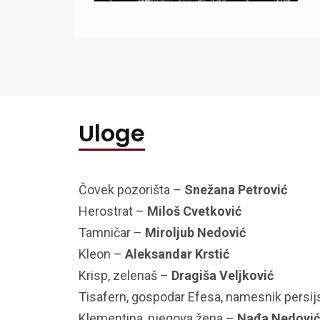
Uloge
Čovek pozorišta –
Snežana Petrović
Herostrat –
Miloš Cvetković
Tamničar –
Miroljub Nedović
Kleon –
Aleksandar Krstić
Krisp, zelenaš –
Dragiša Veljković
Tisafern, gospodar Efesa, namesnik persi
Klementina, njegova žena –
Nađa Nedović