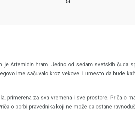
en je Artemidin hram. Jedno od sedam svetskih čuda spal
jegovo ime sačuvalo kroz vekove. I umesto da bude kažn
 zla, primerena za sva vremena i sve prostore. Priča o ma
Priča o borbi pravednika koji ne može da ostane ravnoduša