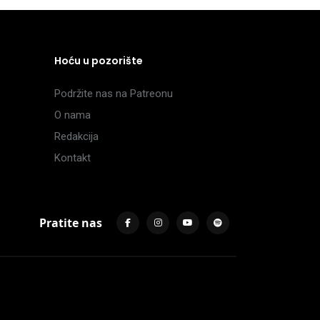
Hoću u pozorište
Podržite nas na Patreonu
O nama
Redakcija
Kontakt
Pratite nas