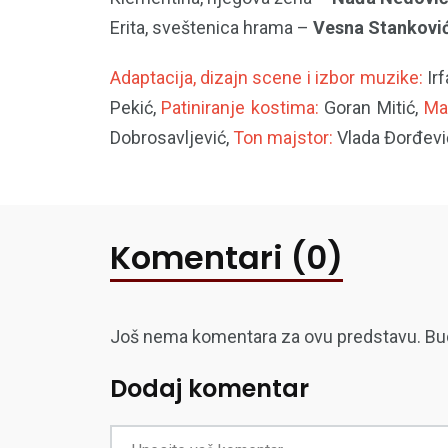
Erita, sveštenica hrama –
Vesna Stankovi
Adaptacija, dizajn scene i izbor muzike:
Ir
Pekić,
Patiniranje kostima:
Goran Mitić,
Ma
Dobrosavljević,
Ton majstor:
Vlada Đorđevi
Komentari (0)
Još nema komentara za ovu predstavu. Budite
Dodaj komentar