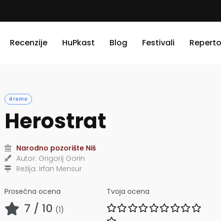
Recenzije
HuPkast
Blog
Festivali
Reperto
drama
Herostrat
Narodno pozorište Niš
Autor:
Grigorij Gorin
Režija:
Irfan Mensur
Prosečna ocena
Tvoja ocena
7
/ 10
(
1
)