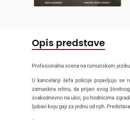
Opis predstave
Profesionalna scena na rumunskom jeziku pr
U kancelariji šefa policije pojavljuju se
zamaskira istinu, da prijavi svog životno
svakodnevno na ulici, po hodnicima zgrada
ljubavi koju gaji za jednu od njih. Predsta
...