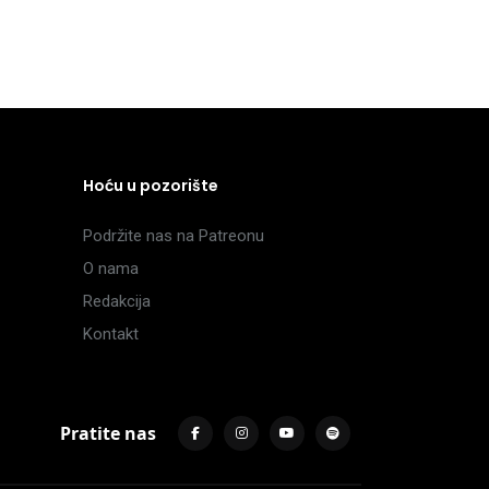
Hoću u pozorište
Podržite nas na Patreonu
O nama
Redakcija
Kontakt
Pratite nas