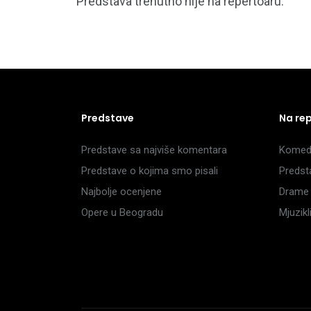
Predstava trenutno nije na repertoaru.
Predstave
Na re
Predstave sa najviše komentara
Komedi
Predstave o kojima smo pisali
Predst
Najbolje ocenjene
Drame 
Opere u Beogradu
Mjuzik