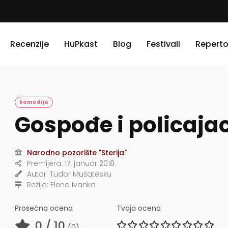
Recenzije
HuPkast
Blog
Festivali
Reperto
komedija
Gospođe i policaja
Narodno pozorište "Sterija"
Premijera:
17. januar 2018.
Autor:
Tudor Mušatesku
Režija:
Elena Ivanka
Prosečna ocena
Tvoja ocena
0
/ 10
(
0
)