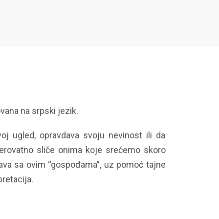
vana na srpski jezik.
voj ugled, opravdava svoju nevinost ili da
neverovatno sliče onima koje srećemo skoro
uočava sa ovim “gospođama”, uz pomoć tajne
retacija.