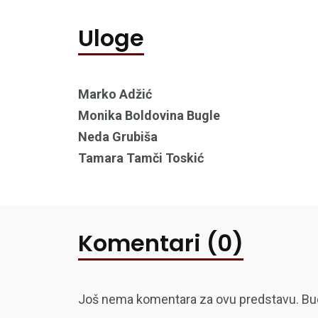
Uloge
Marko Adžić
Monika Boldovina Bugle
Neda Grubiša
Tamara Tamči Toskić
Komentari (0)
Još nema komentara za ovu predstavu. Budite