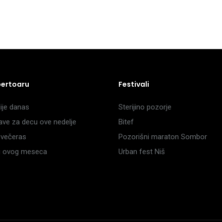
pertoaru
Festivali
je danas
Sterijino pozorje
ave za decu ove nedelje
Bitef
večeras
Pozorišni maraton Sombor
li ovog meseca
Urban fest Niš