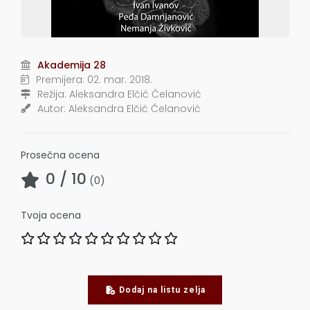
Akademija 28
Premijera:
02. mar. 2018.
Režija:
Aleksandra Elčić Čelanović
Autor:
Aleksandra Elčić Čelanović
Prosečna ocena
0
/ 10
(
0
)
Tvoja ocena
Dodaj na listu zelja