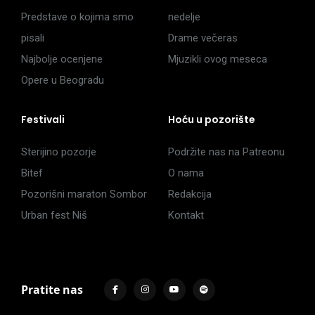
Predstave o kojima smo
nedelje
pisali
Drame večeras
Najbolje ocenjene
Mjuzikli ovog meseca
Opere u Beogradu
Festivali
Hoću u pozorište
Sterijino pozorje
Podržite nas na Patreonu
Bitef
O nama
Pozorišni maraton Sombor
Redakcija
Urban fest Niš
Kontakt
Pratite nas