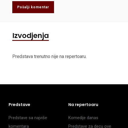
Pošalji komentar
Izvodjenja
Predstava trenutno nije na repertoaru.
Predstave
Na repertoaru
Predstave sa najviše
Komedije danas
komentara
Predstave za decu ove