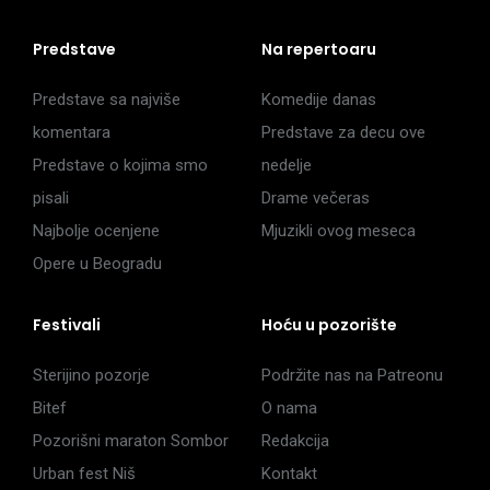
Predstave
Na repertoaru
Predstave sa najviše
Komedije danas
komentara
Predstave za decu ove
Predstave o kojima smo
nedelje
pisali
Drame večeras
Najbolje ocenjene
Mjuzikli ovog meseca
Opere u Beogradu
Festivali
Hoću u pozorište
Sterijino pozorje
Podržite nas na Patreonu
Bitef
O nama
Pozorišni maraton Sombor
Redakcija
Urban fest Niš
Kontakt