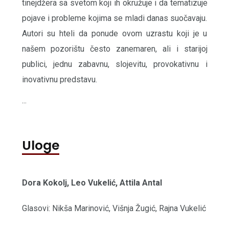
tinejdžera sa svetom koji ih okružuje i da tematizuje
pojave i probleme kojima se mladi danas suočavaju.
Autori su hteli da ponude ovom uzrastu koji je u
našem pozorištu često zanemaren, ali i starijoj
publici, jednu zabavnu, slojevitu, provokativnu i
inovativnu predstavu.
...
Uloge
Dora Kokolj, Leo Vukelić, Attila Antal
Glasovi: Nikša Marinović, Višnja Žugić, Rajna Vukelić