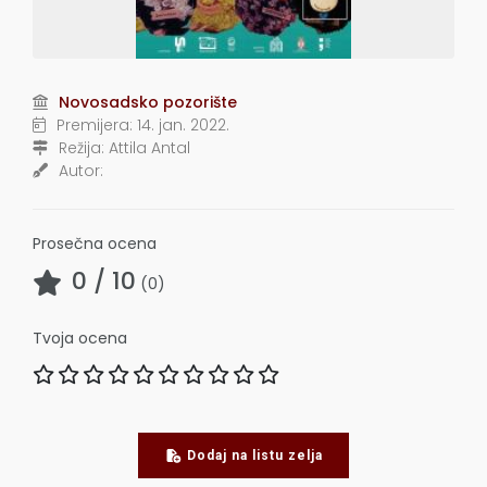
Novosadsko pozorište
Premijera:
14. jan. 2022.
Režija:
Attila Antal
Autor:
Prosečna ocena
0
/ 10
(
0
)
Tvoja ocena
Dodaj na listu zelja