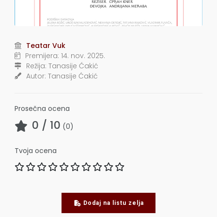
Teatar Vuk
Premijera:
14. nov. 2025.
Režija:
Tanasije Ćakić
Autor:
Tanasije Ćakić
Prosečna ocena
0
/ 10
(
0
)
Tvoja ocena
Dodaj na listu zelja