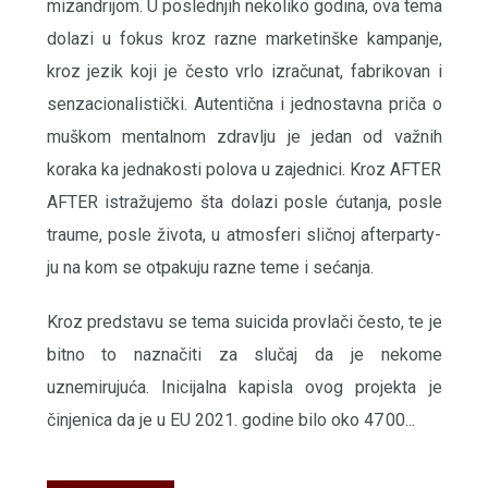
mizandrijom. U poslednjih nekoliko godina, ova tema
dolazi u fokus kroz razne marketinške kampanje,
kroz jezik koji je često vrlo izračunat, fabrikovan i
senzacionalistički. Autentična i jednostavna priča o
muškom mentalnom zdravlju je jedan od važnih
koraka ka jednakosti polova u zajednici. Kroz AFTER
AFTER istražujemo šta dolazi posle ćutanja, posle
traume, posle života, u atmosferi sličnoj afterparty-
ju na kom se otpakuju razne teme i sećanja.
Kroz predstavu se tema suicida provlači često, te je
bitno to naznačiti za slučaj da je nekome
uznemirujuća. Inicijalna kapisla ovog projekta je
činjenica da je u EU 2021. godine bilo oko 47 00...