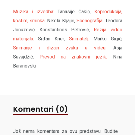
Muzika i izvedba:
Tanasije Ćakić,
Koprodukcija,
kostim, šminka:
Nikola Kljajić,
Scenografija:
Teodora
Jonuzović, Konstantinos Petrović,
Režija video
materijala:
Srđan Kner,
Snimatelj:
Marko Gigić,
Snimanje i dizajn zvuka u videu:
Asja
Suvajdžić,
Prevod na znakovni jezik:
Nina
Baranovski
Komentari (0)
Još nema komentara za ovu predstavu. Budite