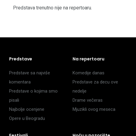
Predstava trenutno nije na repertoaru.
Predstave
Na repertoaru
Predstave sa najviše
Komedije danas
komentara
Predstave za decu ove
Predstave o kojima smo
nedelje
pisali
Drame večeras
Najbolje ocenjene
Mjuzikli ovog meseca
Opere u Beogradu
Festivali
Hoću u pozorište