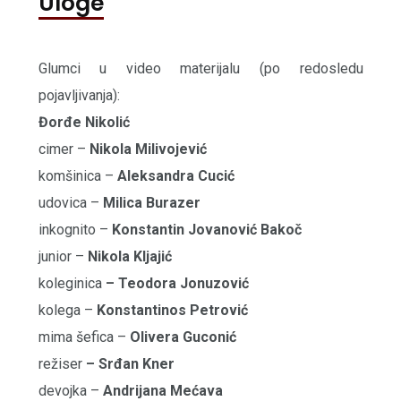
Uloge
Glumci u video materijalu (po redosledu
pojavljivanja):
Đorđe Nikolić
cimer –
Nikola Milivojević
komšinica –
Aleksandra Cucić
udovica –
Milica Burazer
inkognito –
Konstantin Jovanović Bakoč
junior –
Nikola Kljajić
koleginica
– Teodora Jonuzović
kolega –
Konstantinos Petrović
mima šefica –
Olivera Guconić
režiser
– Srđan Kner
devojka –
Andrijana Mećava