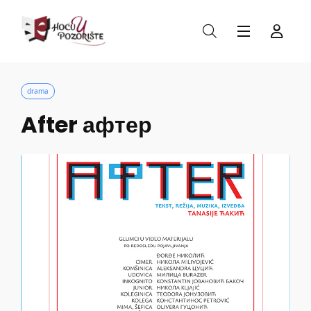
drama
After афтер