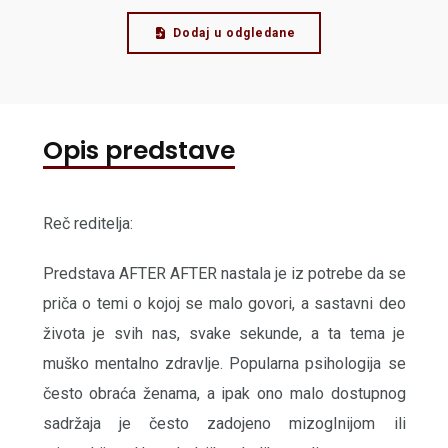
Dodaj u odgledane
Opis predstave
Reč reditelja:
Predstava AFTER AFTER nastala je iz potrebe da se
priča o temi o kojoj se malo govori, a sastavni deo
života je svih nas, svake sekunde, a ta tema je
muško mentalno zdravlje. Popularna psihologija se
često obraća ženama, a ipak ono malo dostupnog
sadržaja je često zadojeno mizogInijom ili