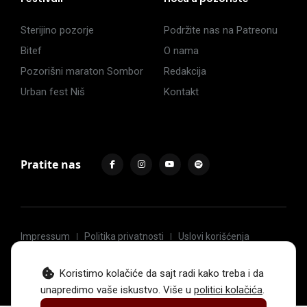
Sterijino pozorje
Podržite nas na Patreonu
Bitef
O nama
Pozorišni maraton Sombor
Redakcija
Urban fest Niš
Kontakt
Pratite nas
Impressum
Politika privatnosti
Uslovi korišćenja
© 2017 -
2026
. Sva prava zadržava Hoću u pozorište.
Koristimo kolačiće da sajt radi kako treba i da
unapredimo vaše iskustvo. Više u
politici kolačića
.