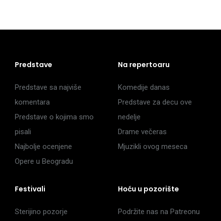
Predstave
Na repertoaru
Predstave sa najviše
Komedije danas
komentara
Predstave za decu ove
Predstave o kojima smo
nedelje
pisali
Drame večeras
Najbolje ocenjene
Mjuzikli ovog meseca
Opere u Beogradu
Festivali
Hoću u pozorište
Sterijino pozorje
Podržite nas na Patreonu