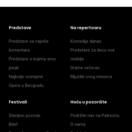
Predstave
Na repertoaru
Predstave sa najviše
Komedije danas
komentara
Predstave za decu ove
Predstave o kojima smo
nedelje
pisali
Drame večeras
Najbolje ocenjene
Mjuzikli ovog meseca
Opere u Beogradu
Festivali
Hoću u pozorište
Sterijino pozorje
Podržite nas na Patreonu
Bitef
O nama