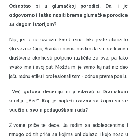
Odrastao si u glumačkoj porodici. Da li je
odgovorno i teško nositi breme glumačke porodice
sa dugom istorijom?
Nije, jer to ne osećam kao breme. Iako jeste gluma to
što vezuje Cigu, Branka i mene, mislim da su poslovne i
društvene okolnosti potpuno različite za sve, pa tako
svako ima i svoj put. Možda mi je samo taj naš niz dao
jaču radnu etiku i profesionalizam - odnos prema poslu.
Već gotovo deceniju si predavač u Dramskom
studiju „Bis!”. Koji je najteži izazov sa kojim su se
suočio u svom pedagoškom radu?
Životne priče te dece. Ja radim sa adolescentima i
mnoge od tih priča sa kojima oni dolaze i koje nose u