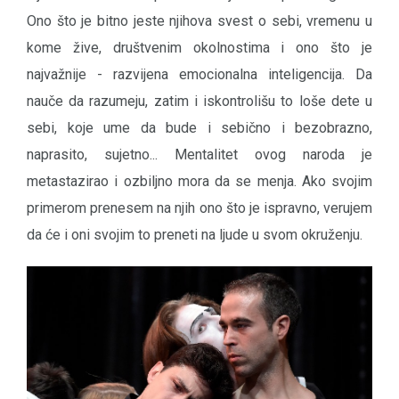
Ono što je bitno jeste njihova svest o sebi, vremenu u
kome žive, društvenim okolnostima i ono što je
najvažnije - razvijena emocionalna inteligencija. Da
nauče da razumeju, zatim i iskontrolišu to loše dete u
sebi, koje ume da bude i sebično i bezobrazno,
naprasito, sujetno... Mentalitet ovog naroda je
metastazirao i ozbiljno mora da se menja. Ako svojim
primerom prenesem na njih ono što je ispravno, verujem
da će i oni svojim to preneti na ljude u svom okruženju.