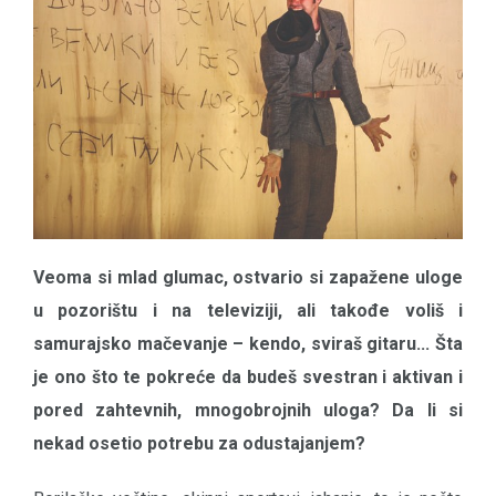
Veoma si mlad glumac, ostvario si zapažene uloge
u pozorištu i na televiziji, ali takođe voliš i
samurajsko mačevanje – kendo, sviraš gitaru... Šta
je ono što te pokreće da budeš svestran i aktivan i
pored zahtevnih, mnogobrojnih uloga? Da li si
nekad osetio potrebu za odustajanjem?