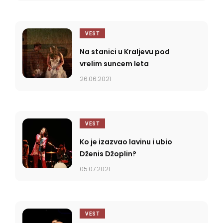
VEST
Na stanici u Kraljevu pod
vrelim suncem leta
26.06.2021
VEST
Ko je izazvao lavinu i ubio
Dženis Džoplin?
05.07.2021
VEST