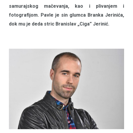
samurajskog mačevanja, kao i plivanjem i
fotografijom. Pavle je sin glumca Branka Jerinića,
dok mu je deda stric Branislav „Ciga” Jerinić.