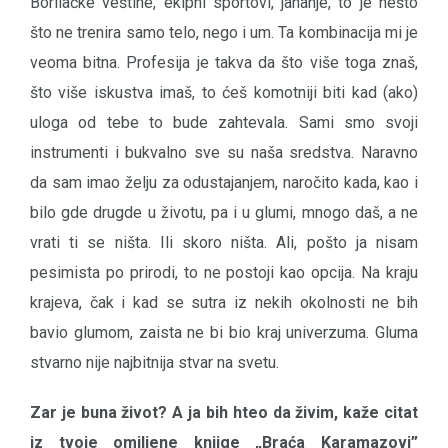
Borilačke veštine, ekipni sportovi, jahanje, to je nešto
što ne trenira samo telo, nego i um. Ta kombinacija mi je
veoma bitna. Profesija je takva da što više toga znaš,
što više iskustva imaš, to ćeš komotniji biti kad (ako)
uloga od tebe to bude zahtevala. Sami smo svoji
instrumenti i bukvalno sve su naša sredstva. Naravno
da sam imao želju za odustajanjem, naročito kada, kao i
bilo gde drugde u životu, pa i u glumi, mnogo daš, a ne
vrati ti se ništa. Ili skoro ništa. Ali, pošto ja nisam
pesimista po prirodi, to ne postoji kao opcija. Na kraju
krajeva, čak i kad se sutra iz nekih okolnosti ne bih
bavio glumom, zaista ne bi bio kraj univerzuma. Gluma
stvarno nije najbitnija stvar na svetu.
Zar je buna život? A ja bih hteo da živim, kaže citat
iz tvoje omiljene knjige „Braća Karamazovi”