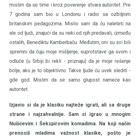
mislim da se time i kroz poverenje stvara autoritet. Pre
7 godina sam bio u Londonu i radio sa ozbiljnim
britanskim pedagozima. Mislio sam da ću naleteti na
ale od ljudi, znajući da su neki od njih predavali, između
ostalih, Benediktu Kamberbaču. Međutim, oni su svi bili
spremni da čuju moje mišljenje, suprotstave ga svom i
odluče (u Srbiji bi rekli - priznaju) da je moje rešenje
bolje, ako je to objektivno. Takve ljude ću uvek slediti -
gde god. Mislim da se samo glupost nameće kao
autoritet.
Izjavio si da je klasiku najteže igrati, ali sa druge
strane i najzahvalnije. Sam si igrao u mnogim
Nušićevim i Šekspirovim komadima. Na koji način
prenosiš mladima važnost klasike, pošto je