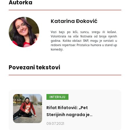
Autorka
Katarina Đoković
Vozi bajs po kiši, suncu, snegu ili košavi.
Volontirala na više festivala od broja njenih
godina. Koliko obilazi SNP, mogu je svrstati u
redovni repertoar. Pristalica humora u stand up
komediji.
Povezani tekstovi
INTERVJU
Rifat Rifatović: „Pet
Sterijinih nagrada je
ozbiljan istorijski uspeh”
09.07.2021