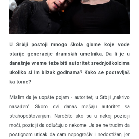
U Srbiji postoji mnogo škola glume koje vode
starije generacije dramskih umetnika. Da li je u
današnje vreme teže biti autoritet srednjoškolcima
ukoliko si im blizak godinama? Kako se postavljaš
ka tome?
Mislim da je uopšte pojam - autoritet, u Srbiji „nakrivo
nasađen”. Skoro svi danas mešaju autoritet sa
strahopoštovanjem. Naročito ako su u nekoj poziciji
moći, poziciji da odlučuju o nekome. Ja se ne trudim da
postignem utisak da sam nepogrešiv i nedostižan, jer