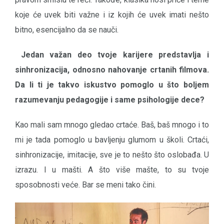
koje će uvek biti važne i iz kojih će uvek imati nešto
bitno, esencijalno da se nauči.
Jedan važan deo tvoje karijere predstavlja i
sinhronizacija, odnosno nahovanje crtanih filmova.
Da li ti je takvo iskustvo pomoglo u što boljem
razumevanju pedagogije i same psihologije dece?
Kao mali sam mnogo gledao crtaće. Baš, baš mnogo i to
mi je tada pomoglo u bavljenju glumom u školi. Crtaći,
sinhronizacije, imitacije, sve je to nešto što oslobađa. U
izrazu. I u mašti. A što više mašte, to su tvoje
sposobnosti veće. Bar se meni tako čini.