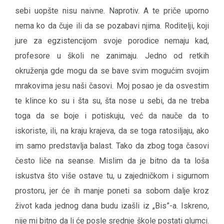
sebi uopšte nisu naivne. Naprotiv. A te priče uporno
nema ko da čuje ili da se pozabavi njima. Roditelji, koji
jure za egzistencijom svoje porodice nemaju kad,
profesore u školi ne zanimaju. Jedno od retkih
okruženja gde mogu da se bave svim mogućim svojim
mrakovima jesu naši časovi. Moj posao je da osvestim
te klince ko su i šta su, šta nose u sebi, da ne treba
toga da se boje i potiskuju, već da nauče da to
iskoriste, ili, na kraju krajeva, da se toga ratosiljaju, ako
im samo predstavlja balast. Tako da zbog toga časovi
često liče na seanse. Mislim da je bitno da ta loša
iskustva što više ostave tu, u zajedničkom i sigurnom
prostoru, jer će ih manje poneti sa sobom dalje kroz
život kada jednog dana budu izašli iz „Bis”-a. Iskreno,
nije mi bitno da li će posle srednje škole postati glumci.