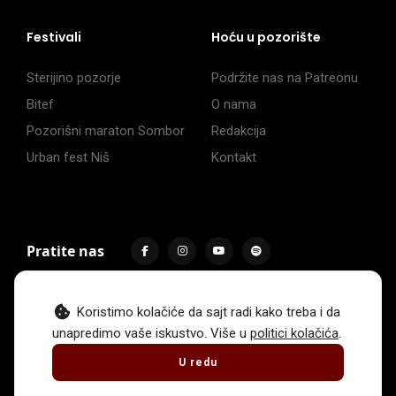
Festivali
Hoću u pozorište
Sterijino pozorje
Podržite nas na Patreonu
Bitef
O nama
Pozorišni maraton Sombor
Redakcija
Urban fest Niš
Kontakt
Pratite nas
Koristimo kolačiće da sajt radi kako treba i da
unapredimo vaše iskustvo. Više u
politici kolačića
.
Impressum
Politika privatnosti
Uslovi korišćenja
U redu
© 2017 -
2026
. Sva prava zadržava Hoću u pozorište.