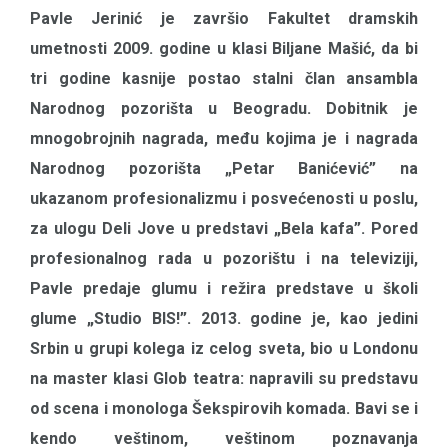
Pavle Jerinić je završio Fakultet dramskih
umetnosti 2009. godine u klasi Biljane Mašić, da bi
tri godine kasnije postao stalni član ansambla
Narodnog pozorišta u Beogradu. Dobitnik je
mnogobrojnih nagrada, među kojima je i nagrada
Narodnog pozorišta „Petar Banićević” na
ukazanom profesionalizmu i posvećenosti u poslu,
za ulogu Deli Jove u predstavi „Bela kafa”. Pored
profesionalnog rada u pozorištu i na televiziji,
Pavle predaje glumu i režira predstave u školi
glume „Studio BIS!”. 2013. godine je, kao jedini
Srbin u grupi kolega iz celog sveta, bio u Londonu
na master klasi Glob teatra: napravili su predstavu
od scena i monologa Šekspirovih komada. Bavi se i
kendo veštinom, veštinom poznavanja