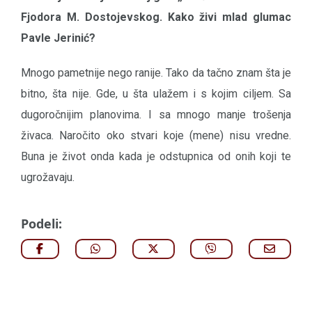
Fjodora M. Dostojevskog. Kako živi mlad glumac
Pavle Jerinić?
Mnogo pametnije nego ranije. Tako da tačno znam šta je
bitno, šta nije. Gde, u šta ulažem i s kojim ciljem. Sa
dugoročnijim planovima. I sa mnogo manje trošenja
živaca. Naročito oko stvari koje (mene) nisu vredne.
Buna je život onda kada je odstupnica od onih koji te
ugrožavaju.
Podeli: