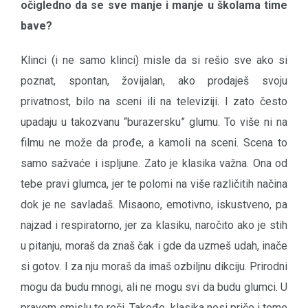
očigledno da se sve manje i manje u školama time
bave?
Klinci (i ne samo klinci) misle da si rešio sve ako si
poznat, spontan, žovijalan, ako prodaješ svoju
privatnost, bilo na sceni ili na televiziji. I zato često
upadaju u takozvanu “burazersku” glumu. To više ni na
filmu ne može da prođe, a kamoli na sceni. Scena to
samo sažvaće i ispljune. Zato je klasika važna. Ona od
tebe pravi glumca, jer te polomi na više različitih načina
dok je ne savladaš. Misaono, emotivno, iskustveno, pa
najzad i respiratorno, jer za klasiku, naročito ako je stih
u pitanju, moraš da znaš čak i gde da uzmeš udah, inače
si gotov. I za nju moraš da imaš ozbiljnu dikciju. Prirodni
mogu da budu mnogi, ali ne mogu svi da budu glumci. U
pravom smislu te reči. Takođe, klasika nosi priče i teme