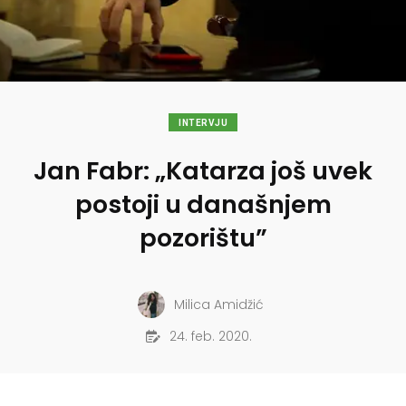
INTERVJU
Jan Fabr: „Katarza još uvek
postoji u današnjem
pozorištu”
Milica Amidžić
24. feb. 2020.