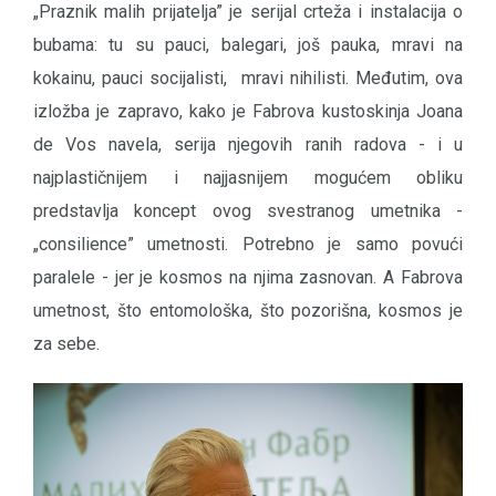
„Praznik malih prijatelja” je serijal crteža i instalacija o
bubama: tu su pauci, balegari, još pauka, mravi na
kokainu, pauci socijalisti, mravi nihilisti. Međutim, ova
izložba je zapravo, kako je Fabrova kustoskinja Joana
de Vos navela, serija njegovih ranih radova - i u
najplastičnijem i najjasnijem mogućem obliku
predstavlja koncept ovog svestranog umetnika -
„consilience” umetnosti. Potrebno je samo povući
paralele - jer je kosmos na njima zasnovan. A Fabrova
umetnost, što entomološka, što pozorišna, kosmos je
za sebe.