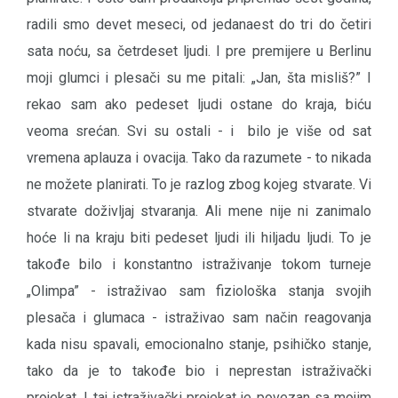
radili smo devet meseci, od jedanaest do tri do četiri
sata noću, sa četrdeset ljudi. I pre premijere u Berlinu
moji glumci i plesači su me pitali: „Jan, šta misliš?” I
rekao sam ako pedeset ljudi ostane do kraja, biću
veoma srećan. Svi su ostali - i bilo je više od sat
vremena aplauza i ovacija. Tako da razumete - to nikada
ne možete planirati. To je razlog zbog kojeg stvarate. Vi
stvarate doživljaj stvaranja. Ali mene nije ni zanimalo
hoće li na kraju biti pedeset ljudi ili hiljadu ljudi. To je
takođe bilo i konstantno istraživanje tokom turneje
„Olimpa” - istraživao sam fiziološka stanja svojih
plesača i glumaca - istraživao sam način reagovanja
kada nisu spavali, emocionalno stanje, psihičko stanje,
tako da je to takođe bio i neprestan istraživački
projekat. I taj istraživački projekat je povezan sa mojim