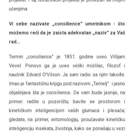
učenjima.
Vi sebe nazivate „consilience” umetnikom - što
možemo reći da je zaista adekvatan „naziv” za Vaš
rad…
Termin „consilience” je 1851. godine uveo Villijam
Vevel. Ponovo ga je uveo veliki mislilac, filozof i
naučnik Edvard O’Vilson. Ja sam radio sa njim takođe.
Imao je fantastičnu knjigu pod nazivom „Temelj” i jasno
objašnjava šta je consilience. Da vam bude jasnije, na
primer: radite u pozorištu; bavite se prostorom i
kinetičkom inteligencijom vaših glumaca i plesača;
gledate, na primer, entomologiju, proučavate kinetičku
inteligenciju insekata, životinja, kako se ponašaju u vezi