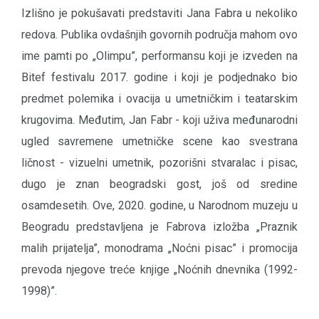
Izlišno je pokušavati predstaviti Jana Fabra u nekoliko
redova. Publika ovdašnjih govornih područja mahom ovo
ime pamti po „Olimpu”, performansu koji je izveden na
Bitef festivalu 2017. godine i koji je podjednako bio
predmet polemika i ovacija u umetničkim i teatarskim
krugovima. Međutim, Jan Fabr - koji uživa međunarodni
ugled savremene umetničke scene kao svestrana
ličnost - vizuelni umetnik, pozorišni stvaralac i pisac,
dugo je znan beogradski gost, još od sredine
osamdesetih. Ove, 2020. godine, u Narodnom muzeju u
Beogradu predstavljena je Fabrova izložba „Praznik
malih prijatelja”, monodrama „Noćni pisac” i promocija
prevoda njegove treće knjige „Noćnih dnevnika (1992-
1998)”.