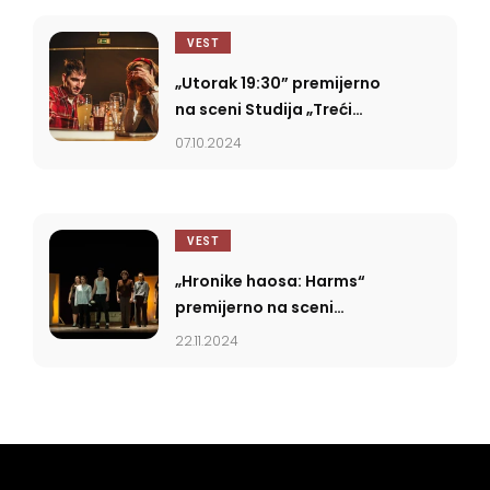
VEST
„Utorak 19:30” premijerno
na sceni Studija „Treći
Rog” u Novom Sadu
07.10.2024
VEST
„Hronike haosa: Harms“
premijerno na sceni
Gradskog pozorišta Bečej
22.11.2024