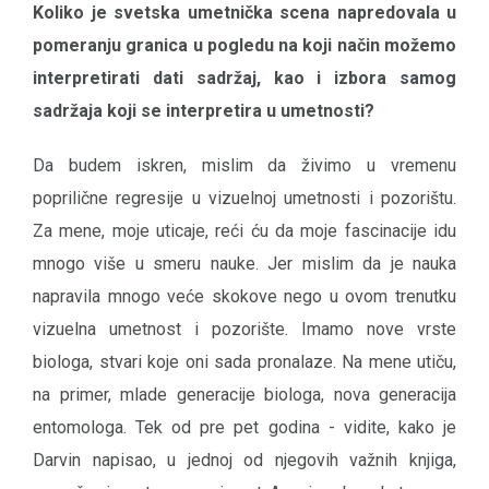
Koliko je svetska umetnička scena napredovala u
pomeranju granica u pogledu na koji način možemo
interpretirati dati sadržaj, kao i izbora samog
sadržaja koji se interpretira u umetnosti?
Da budem iskren, mislim da živimo u vremenu
poprilične regresije u vizuelnoj umetnosti i pozorištu.
Za mene, moje uticaje, reći ću da moje fascinacije idu
mnogo više u smeru nauke. Jer mislim da je nauka
napravila mnogo veće skokove nego u ovom trenutku
vizuelna umetnost i pozorište. Imamo nove vrste
biologa, stvari koje oni sada pronalaze. Na mene utiču,
na primer, mlade generacije biologa, nova generacija
entomologa. Tek od pre pet godina - vidite, kako je
Darvin napisao, u jednoj od njegovih važnih knjiga,