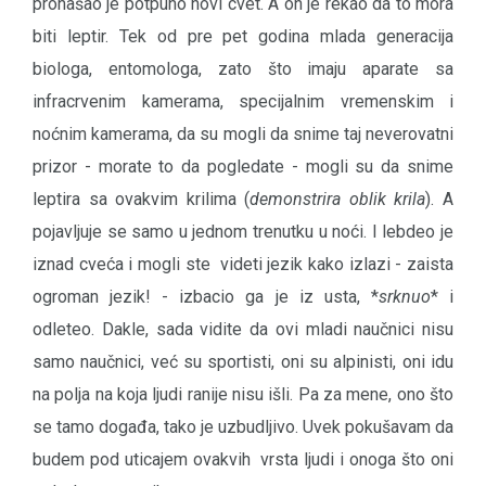
pronašao je potpuno novi cvet. A on je rekao da to mora
biti leptir. Tek od pre pet godina mlada generacija
biologa, entomologa, zato što imaju aparate sa
infracrvenim kamerama, specijalnim vremenskim i
noćnim kamerama, da su mogli da snime taj neverovatni
prizor - morate to da pogledate - mogli su da snime
leptira sa ovakvim krilima (
demonstrira oblik krila
). A
pojavljuje se samo u jednom trenutku u noći. I lebdeo je
iznad cveća i mogli ste videti jezik kako izlazi - zaista
ogroman jezik! - izbacio ga je iz usta, *
srknuo
* i
odleteo. Dakle, sada vidite da ovi mladi naučnici nisu
samo naučnici, već su sportisti, oni su alpinisti, oni idu
na polja na koja ljudi ranije nisu išli. Pa za mene, ono što
se tamo događa, tako je uzbudljivo. Uvek pokušavam da
budem pod uticajem ovakvih vrsta ljudi i onoga što oni