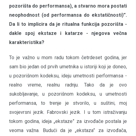
pozorišta do performansa), a stvarno mora postati
neophodnost (od performansa do ekstatičnosti)”.
Da li to implicira da je ritualna funkcija pozorišta -
dakle spoj ekstaze i katarze - njegova večna
karakteristika?
To je važno u mom radu tokom četrdeset godina, jer
sam bio jedan od prvih umetnika u istoriji koji je doneo,
u pozorišnom kodeksu, ideju umetnosti performansa -
realno vreme, realnu radnju. Tako da je ovo
sukobljavanje, u pozorišnom kodeksu, u umetnosti
performansa, to trenje je stvorilo, u suštini, moj
svojevrsni jezik. Fabrovski jezik. I u tom istraživanju
tokom godina, ideja „ekstaze” za izvođače postala je
veoma važna. Budući da je „ekstaza” za izvođača,