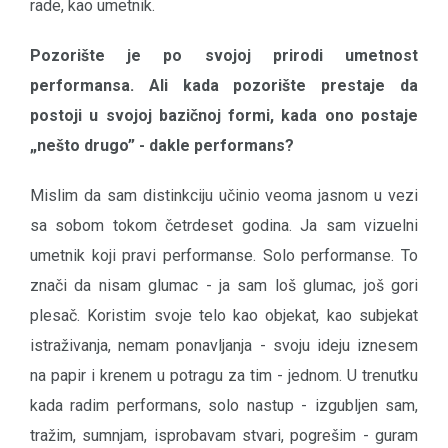
rade, kao umetnik.
Pozorište je po svojoj prirodi umetnost
performansa. Ali kada pozorište prestaje da
postoji u svojoj bazičnoj formi, kada ono postaje
„nešto drugo” - dakle performans?
Mislim da sam distinkciju učinio veoma jasnom u vezi
sa sobom tokom četrdeset godina. Ja sam vizuelni
umetnik koji pravi performanse. Solo performanse. To
znači da nisam glumac - ja sam loš glumac, još gori
plesač. Koristim svoje telo kao objekat, kao subjekat
istraživanja, nemam ponavljanja - svoju ideju iznesem
na papir i krenem u potragu za tim - jednom. U trenutku
kada radim performans, solo nastup - izgubljen sam,
tražim, sumnjam, isprobavam stvari, pogrešim - guram