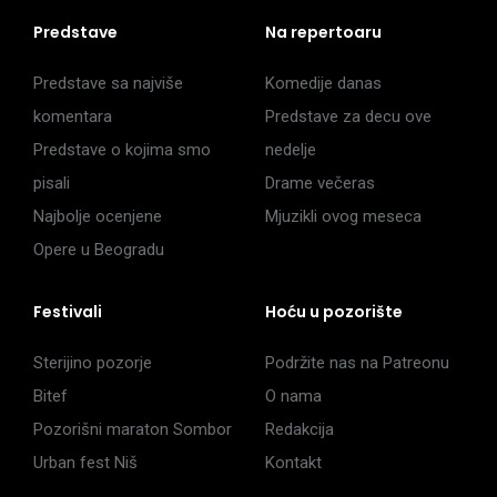
Predstave
Na repertoaru
Predstave sa najviše
Komedije danas
komentara
Predstave za decu ove
Predstave o kojima smo
nedelje
pisali
Drame večeras
Najbolje ocenjene
Mjuzikli ovog meseca
Opere u Beogradu
Festivali
Hoću u pozorište
Sterijino pozorje
Podržite nas na Patreonu
Bitef
O nama
Pozorišni maraton Sombor
Redakcija
Urban fest Niš
Kontakt