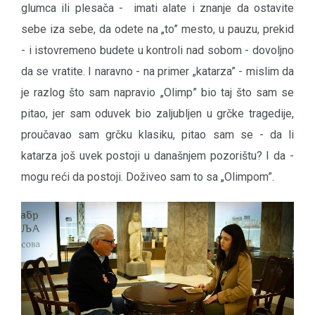
glumca ili plesača - imati alate i znanje da ostavite
sebe iza sebe, da odete na „to” mesto, u pauzu, prekid
- i istovremeno budete u kontroli nad sobom - dovoljno
da se vratite. I naravno - na primer „katarza” - mislim da
je razlog što sam napravio „Olimp” bio taj što sam se
pitao, jer sam oduvek bio zaljubljen u grčke tragedije,
proučavao sam grčku klasiku, pitao sam se - da li
katarza još uvek postoji u današnjem pozorištu? I da -
mogu reći da postoji. Doživeo sam to sa „Olimpom”.