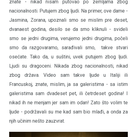
znate - nikad nisam putovao po zemljama zbog
nacionalnosti. Putujem zbog ljudi. Na primer, ove dame -
Jasmina, Zorana, upoznali smo se mislim pre deset,
dvanaest godina, desilo se da smo kliknuli - svideli
smo se jedni drugima, verujemo jedni drugima, počeli
smo da razgovaramo, sarađivali smo, takve stvari
osećate. Tako da, u suštini, uvek putujem zbog ljudi.
Ljudi su dragoceni. Nikada zbog nacionalnosti, nikad
zbog država. Video sam takve ljude u Italiji ili
Francuskoj, znate, mislim, ja sa galeristima - sa istim
galeristima sam dvadeset pet, ili četrdeset godina! I
nikad ih ne menjam jer sam im odan! Zato što volim te
ljude - podržavali su me kad sam bio mlađi, a onda za
njih učinim nešto zauzvrat.