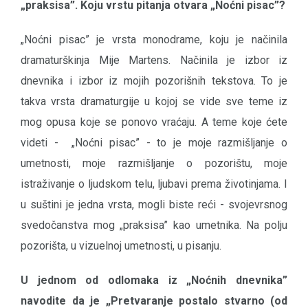
„praksisa”. Koju vrstu pitanja otvara „Noćni pisac”?
„Noćni pisac” je vrsta monodrame, koju je načinila
dramaturškinja Mije Martens. Načinila je izbor iz
dnevnika i izbor iz mojih pozorišnih tekstova. To je
takva vrsta dramaturgije u kojoj se vide sve teme iz
mog opusa koje se ponovo vraćaju. A teme koje ćete
videti - „Noćni pisac” - to je moje razmišljanje o
umetnosti, moje razmišljanje o pozorištu, moje
istraživanje o ljudskom telu, ljubavi prema životinjama. I
u suštini je jedna vrsta, mogli biste reći - svojevrsnog
svedočanstva mog „praksisa” kao umetnika. Na polju
pozorišta, u vizuelnoj umetnosti, u pisanju.
U jednom od odlomaka iz „Noćnih dnevnika”
navodite da je „Pretvaranje postalo stvarno (od