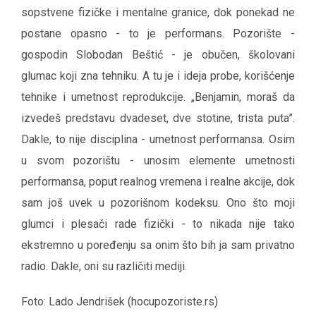
sopstvene fizičke i mentalne granice, dok ponekad ne
postane opasno - to je performans. Pozorište -
gospodin Slobodan Beštić - je obučen, školovani
glumac koji zna tehniku. A tu je i ideja probe, korišćenje
tehnike i umetnost reprodukcije. „Benjamin, moraš da
izvedeš predstavu dvadeset, dve stotine, trista puta”.
Dakle, to nije disciplina - umetnost performansa. Osim
u svom pozorištu - unosim elemente umetnosti
performansa, poput realnog vremena i realne akcije, dok
sam još uvek u pozorišnom kodeksu. Ono što moji
glumci i plesači rade fizički - to nikada nije tako
ekstremno u poređenju sa onim što bih ja sam privatno
radio. Dakle, oni su različiti mediji.
Foto: Lado Jendrišek (hocupozoriste.rs)