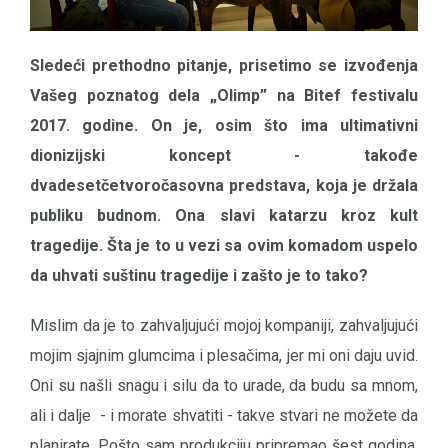
Sledeći prethodno pitanje, prisetimo se izvođenja
Vašeg poznatog dela „Olimp” na Bitef festivalu
2017. godine. On je, osim što ima ultimativni
dionizijski koncept - takođe
dvadesetčetvoročasovna predstava, koja je držala
publiku budnom. Ona slavi katarzu kroz kult
tragedije. Šta je to u vezi sa ovim komadom uspelo
da uhvati suštinu tragedije i zašto je to tako?
Mislim da je to zahvaljujući mojoj kompaniji, zahvaljujući
mojim sjajnim glumcima i plesačima, jer mi oni daju uvid.
Oni su našli snagu i silu da to urade, da budu sa mnom,
ali i dalje - i morate shvatiti - takve stvari ne možete da
planirate. Pošto sam produkciju pripremao šest godina,