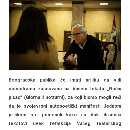
Beogradska publika će imati priliku da vidi
monodramu zasnovanu na Vašem tekstu „Noćni
pisac” (Giornalli notturni), za koji bismo mogli reći
da je svojevrsni autopoetički manifest. Jednom
prilikom ste pomenuli kako su Vaši dramski
tekstovi uvek refleksija Vašeg teatarskog