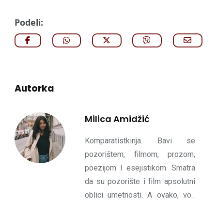
Podeli:
Autorka
Milica Amidžić
Komparatistkinja. Bavi se
pozorištem, filmom, prozom,
poezijom I esejistikom. Smatra
da su pozorište i film apsolutni
oblici umetnosti. A ovako, voli
francuski novi talas i