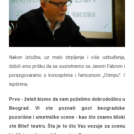
Nakon izložbe, uz malo strpljenja i više uzbuđenja,
dobili smo priliku da se susretnemo sa Janom Fabrom i
porazgovaramo o konceptima i famoznom „Olimpu”. I
leptirima.
Prvo - želeli bismo da vam poželimo dobrodošlicu u
Beograd. Vi ste poznati gost beogradske
pozorišne i umetničke scene - kao što znamo bliski
ste Bitef teatru. Šta je to što Vas vezuje za scenu