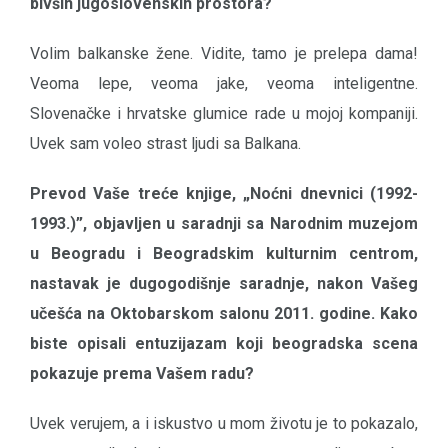
bivših jugoslovenskih prostora?
Volim balkanske žene. Vidite, tamo je prelepa dama!
Veoma lepe, veoma jake, veoma inteligentne.
Slovenačke i hrvatske glumice rade u mojoj kompaniji.
Uvek sam voleo strast ljudi sa Balkana.
Prevod Vaše treće knjige, „Noćni dnevnici (1992-
1993.)”, objavljen u saradnji sa Narodnim muzejom
u Beogradu i Beogradskim kulturnim centrom,
nastavak je dugogodišnje saradnje, nakon Vašeg
učešća na Oktobarskom salonu 2011. godine. Kako
biste opisali entuzijazam koji beogradska scena
pokazuje prema Vašem radu?
Uvek verujem, a i iskustvo u mom životu je to pokazalo,