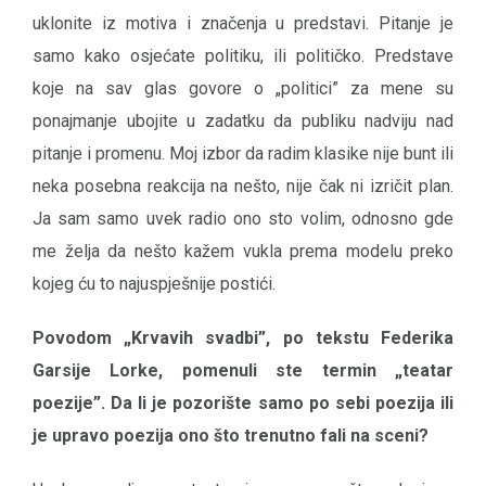
uklonite iz motiva i značenja u predstavi. Pitanje je
samo kako osjećate politiku, ili političko. Predstave
koje na sav glas govore o „politici” za mene su
ponajmanje ubojite u zadatku da publiku nadviju nad
pitanje i promenu. Moj izbor da radim klasike nije bunt ili
neka posebna reakcija na nešto, nije čak ni izričit plan.
Ja sam samo uvek radio ono sto volim, odnosno gde
me želja da nešto kažem vukla prema modelu preko
kojeg ću to najuspješnije postići.
Povodom
„
Krvavih svadbi”, po tekstu Federika
Garsije Lorke, pomenuli ste termin
„
teatar
poezije
”
. Da li je pozorište samo po sebi poezija ili
je upravo poezija ono što trenutno fali na sceni?