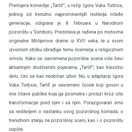
Premijera komedije „Tartif”, u režiji Igora Vuka Torbice,
jednog od trenutno najprominentijih reditelja mlađe
generacije, odigrana je 8. februara u Narodnom
pozorištu u Somboru. Predstava je rađena po motivima
originalne Molijerove drame iz XVII veka, te u svom
izvornom obliku obrađuje temu licemerja u religioznom
smislu. Kako se savremena pozorišna scena više bavi
aktuelnijim društvenim pojavama, „Tartif”, kao klasično
delo, čini se kao neobičan izbor. No, u adaptaciji Igora
Vuka Torbice, Tartif je savremeni čovek koji govori u
ime čitave publike koja ga posmatra i prolazi kroz iste
transformacije pred njim i sa njim. Porazgovarali smo
sa rediteljem o nastanku ovog pozorišnog komada, o
trenutnom stanju na pozorišnoj sceni, kao i o pozorištu
uopšte.