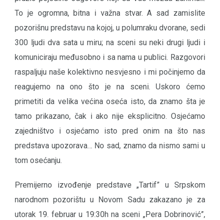
To je ogromna, bitna i važna stvar. A sad zamislite
pozorišnu predstavu na kojoj, u polumraku dvorane, sedi
300 ljudi dva sata u miru; na sceni su neki drugi ljudi i
komuniciraju međusobno i sa nama u publici. Razgovori
raspaljuju naše kolektivno nesvjesno i mi počinjemo da
reagujemo na ono što je na sceni. Uskoro ćemo
primetiti da velika većina oseća isto, da znamo šta je
tamo prikazano, čak i ako nije eksplicitno. Osjećamo
zajedništvo i osjećamo isto pred onim na što nas
predstava upozorava… No sad, znamo da nismo sami u
tom osećanju.
Premijerno izvođenje predstave „Tartif” u Srpskom
narodnom pozorištu u Novom Sadu zakazano je za
utorak 19. februar u 19:30h na sceni „Pera Dobrinović”,