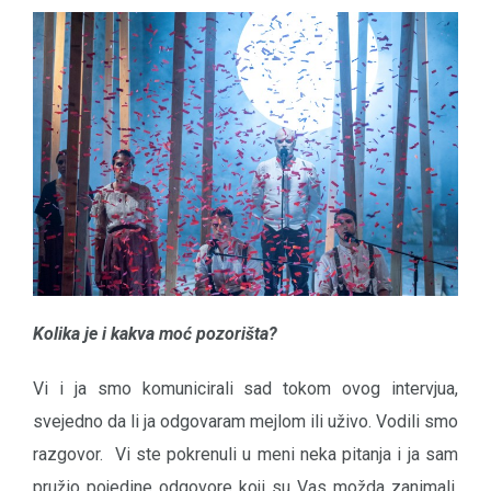
Kolika je i kakva moć pozorišta?
Vi i ja smo komunicirali sad tokom ovog intervjua,
svejedno da li ja odgovaram mejlom ili uživo. Vodili smo
razgovor. Vi ste pokrenuli u meni neka pitanja i ja sam
pružio pojedine odgovore koji su Vas možda zanimali.