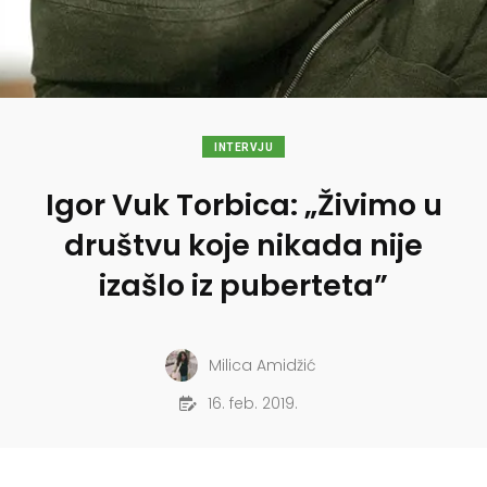
INTERVJU
Igor Vuk Torbica: „Živimo u
društvu koje nikada nije
izašlo iz puberteta”
Milica Amidžić
16. feb. 2019.