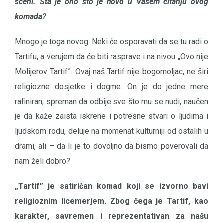
sceni. Šta je ono što je novo u Vašem čitanju ovog
komada?
Mnogo je toga novog. Neki će osporavati da se tu radi o
Tartifu, a verujem da će biti rasprave i na nivou „Ovo nije
Molijerov Tartif”. Ovaj naš Tartif nije bogomoljac, ne širi
religiozne dosjetke i dogme. On je do jedne mere
rafiniran, spreman da odbije sve što mu se nudi, naučen
je da kaže zaista iskrene i potresne stvari o ljudima i
ljudskom rodu, deluje na momenat kulturniji od ostalih u
drami, ali – da li je to dovoljno da bismo poverovali da
nam želi dobro?
„
Tartif” je satiričan komad koji se izvorno bavi
religioznim licemerjem. Zbog čega je Tartif, kao
karakter, savremen i reprezentativan za našu