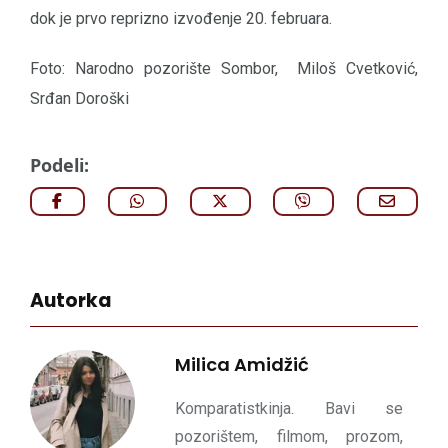
dok je prvo reprizno izvođenje 20. februara.
Foto: Narodno pozorište Sombor, Miloš Cvetković,
Srđan Doroški
Podeli:
Autorka
Milica Amidžić
Komparatistkinja. Bavi se
pozorištem, filmom, prozom,