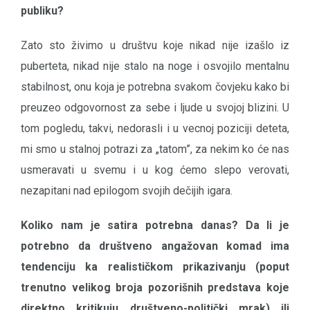
publiku?
Zato sto živimo u društvu koje nikad nije izašlo iz
puberteta, nikad nije stalo na noge i osvojilo mentalnu
stabilnost, onu koja je potrebna svakom čovjeku kako bi
preuzeo odgovornost za sebe i ljude u svojoj blizini. U
tom pogledu, takvi, nedorasli i u vecnoj poziciji deteta,
mi smo u stalnoj potrazi za „tatom”, za nekim ko će nas
usmeravati u svemu i u kog ćemo slepo verovati,
nezapitani nad epilogom svojih dečijih igara.
Koliko nam je satira potrebna danas? Da li je
potrebno da društveno angažovan komad ima
tendenciju ka realističkom prikazivanju (poput
trenutno velikog broja pozorišnih predstava koje
direktno kritikuju društveno-politički mrak) ili