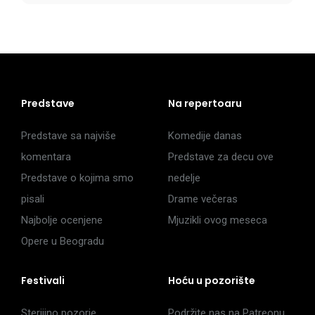
Predstave
Na repertoaru
Predstave sa najviše
Komedije danas
komentara
Predstave za decu ove
Predstave o kojima smo
nedelje
pisali
Drame večeras
Najbolje ocenjene
Mjuzikli ovog meseca
Opere u Beogradu
Festivali
Hoću u pozorište
Sterijino pozorje
Podržite nas na Patreonu