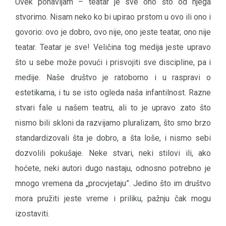
Uvek ponavljam – teatar je sve ono što od njega
stvorimo. Nisam neko ko bi upirao prstom u ovo ili ono i
govorio: ovo je dobro, ovo nije, ono jeste teatar, ono nije
teatar. Teatar je sve! Veličina tog medija jeste upravo
što u sebe može povući i prisvojiti sve discipline, pa i
medije. Naše društvo je ratoborno i u raspravi o
estetikama, i tu se isto ogleda naša infantilnost. Razne
stvari fale u našem teatru, ali to je upravo zato što
nismo bili skloni da razvijamo pluralizam, što smo brzo
standardizovali šta je dobro, a šta loše, i nismo sebi
dozvolili pokušaje. Neke stvari, neki stilovi ili, ako
hoćete, neki autori dugo nastaju, odnosno potrebno je
mnogo vremena da „procvjetaju”. Jedino što im društvo
mora pružiti jeste vreme i priliku, pažnju čak mogu
izostaviti.