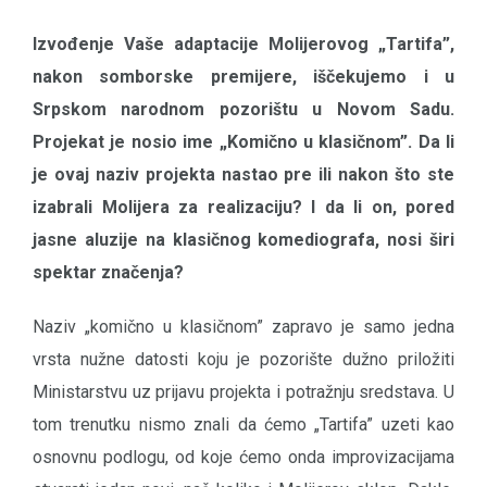
Izvođenje Vaše adaptacije Molijerovog
„
Tartifa”,
nakon somborske premijere, iščekujemo i u
Srpskom narodnom pozorištu u Novom Sadu.
Projekat je nosio ime
„
Komično u klasičnom”. Da li
je ovaj naziv projekta nastao pre ili nakon što ste
izabrali Molijera za realizaciju? I da li on, pored
jasne aluzije na klasičnog komediografa, nosi širi
spektar značenja?
Naziv „komično u klasičnom” zapravo je samo jedna
vrsta nužne datosti koju je pozorište dužno priložiti
Ministarstvu uz prijavu projekta i potražnju sredstava. U
tom trenutku nismo znali da ćemo „Tartifa” uzeti kao
osnovnu podlogu, od koje ćemo onda improvizacijama