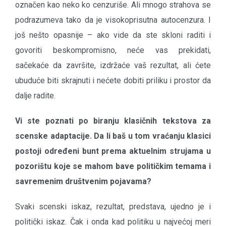
označen kao neko ko cenzuriše. Ali mnogo strahova se
podrazumeva tako da je visokoprisutna autocenzura. I
još nešto opasnije – ako vide da ste skloni raditi i
govoriti beskompromisno, neće vas prekidati,
sačekaće da završite, izdržaće vaš rezultat, ali ćete
ubuduće biti skrajnuti i nećete dobiti priliku i prostor da
dalje radite.
Vi ste poznati po biranju klasičnih tekstova za
scenske adaptacije. Da li baš u tom vraćanju klasici
postoji određeni bunt prema aktuelnim strujama u
pozorištu koje se mahom bave političkim temama i
savremenim društvenim pojavama?
Svaki scenski iskaz, rezultat, predstava, ujedno je i
politički iskaz. Čak i onda kad politiku u najvećoj meri