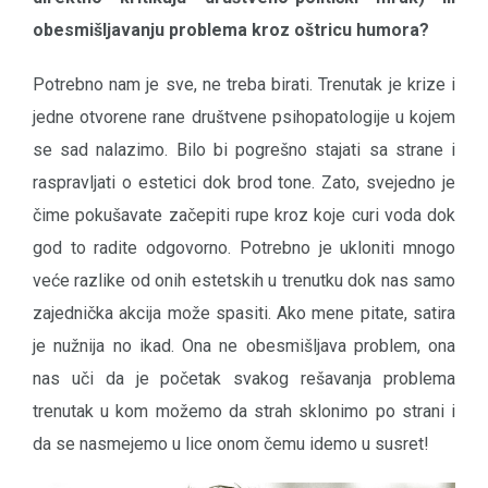
obesmišljavanju problema kroz oštricu humora?
Potrebno nam je sve, ne treba birati. Trenutak je krize i
jedne otvorene rane društvene psihopatologije u kojem
se sad nalazimo. Bilo bi pogrešno stajati sa strane i
raspravljati o estetici dok brod tone. Zato, svejedno je
čime pokušavate začepiti rupe kroz koje curi voda dok
god to radite odgovorno. Potrebno je ukloniti mnogo
veće razlike od onih estetskih u trenutku dok nas samo
zajednička akcija može spasiti. Ako mene pitate, satira
je nužnija no ikad. Ona ne obesmišljava problem, ona
nas uči da je početak svakog rešavanja problema
trenutak u kom možemo da strah sklonimo po strani i
da se nasmejemo u lice onom čemu idemo u susret!