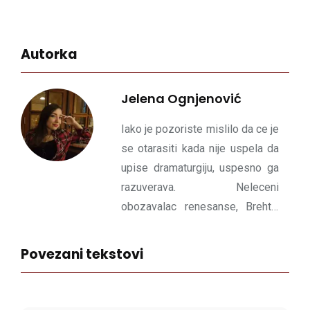
Autorka
Jelena Ognjenović
Iako je pozoriste mislilo da ce je
se otarasiti kada nije uspela da
upise dramaturgiju, uspesno ga
razuverava. Neleceni
obozavalac renesanse, Brehta,
Kafke i hladnog nesa. Fizicki na
relaciji Ruma-Novi Sad, ali u
Povezani tekstovi
mislima poseduje mali plac u
Nedodjiji gde je cesce.