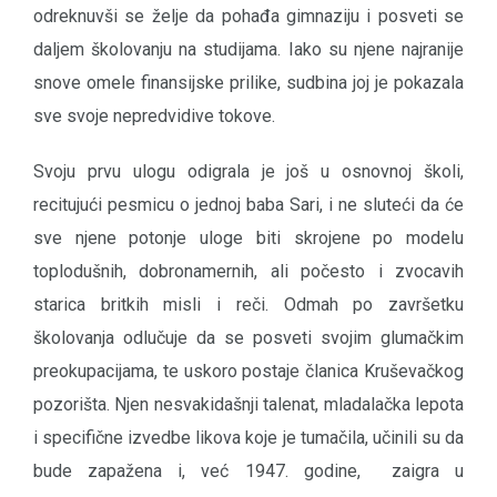
odreknuvši se želje da pohađa gimnaziju i posveti se
daljem školovanju na studijama. Iako su njene najranije
snove omele finansijske prilike, sudbina joj je pokazala
sve svoje nepredvidive tokove.
Svoju prvu ulogu odigrala je još u osnovnoj školi,
recitujući pesmicu o jednoj baba Sari, i ne sluteći da će
sve njene potonje uloge biti skrojene po modelu
toplodušnih, dobronamernih, ali počesto i zvocavih
starica britkih misli i reči. Odmah po završetku
školovanja odlučuje da se posveti svojim glumačkim
preokupacijama, te uskoro postaje članica Kruševačkog
pozorišta. Njen nesvakidašnji talenat, mladalačka lepota
i specifične izvedbe likova koje je tumačila, učinili su da
bude zapažena i, već 1947. godine, zaigra u