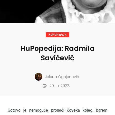
HUPOPEDIJA
HuPopedija: Radmila
Savićević
Jelena Ognjenović
20. jul 2022.
Gotovo je nemoguće pronaći čoveka kojeg, barem