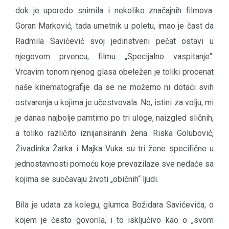
dok je uporedo snimila i nekoliko značajnih filmova.
Goran Marković, tada umetnik u poletu, imao je čast da
Radmila Savićević svoj jedinstveni pečat ostavi u
njegovom prvencu, filmu „Specijalno vaspitanje“.
Vrcavim tonom njenog glasa obeležen je toliki procenat
naše kinematografije da se ne možemo ni dotaći svih
ostvarenja u kojima je učestvovala. No, istini za volju, mi
je danas najbolje pamtimo po tri uloge, naizgled sličnih,
a toliko različito iznijansiranih žena. Riska Golubović,
Živadinka Žarka i Majka Vuka su tri žene specifične u
jednostavnosti pomoću koje prevazilaze sve nedaće sa
kojima se suočavaju životi „običnih“ ljudi.
Bila je udata za kolegu, glumca Božidara Savićevića, o
kojem je često govorila, i to isključivo kao o „svom