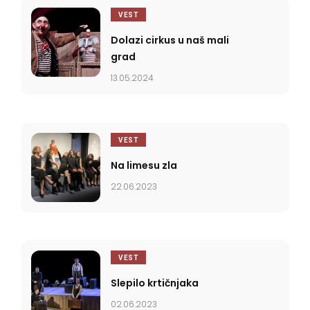
VEST
Dolazi cirkus u naš mali
grad
13.05.2024
VEST
Na limesu zla
22.06.2023
VEST
Slepilo krtičnjaka
02.06.2023