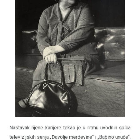
Nastavak njene karijere tekao je u ritmu uvodnih špica
televizijskih serija „Đavolje merdevine“ i „Babino unuče“,