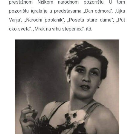
prestižnom Niškom narodnom pozorištu. U tom
pozorištu igrala je u predstavama „Dan odmora“, „Ujka
Vanja“, „Narodni poslanik“, „Poseta stare dame“, „Put
oko sveta“, „Mrak na vrhu stepenica“, itd.