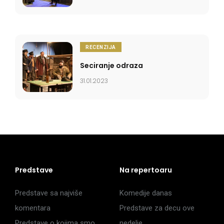
RECENZIJA
Seciranje odraza
31.01.2023
Predstave
Na repertoaru
Predstave sa najviše
Komedije danas
komentara
Predstave za decu ove
Predstave o kojima smo
nedelje