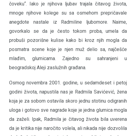
čoveku“. Iako je njihova ljubav trajala čitavog života,
mnoge njihove kolege su sa osmehom prepričavale
anegdote nastale iz Radmiline ljubomore. Naime,
govorkalo se da je često tokom proba, umela da
probuši pozorišne kulise kako bi kroz njih mogla da
posmatra scene koje je njen muž delio sa, najčešće
mlađim, glumicama. Zajedno su sahranjeni u
beogradskoj Aleji zaslužnih građana.
Osmog novembra 2001. godine, u sedamdeset i petoj
godini života, napustila nas je Radmila Savićević, žena
koja je za sobom ostavila skoro jednu stotinu odigranih
uloga i gotovo sve nagrade koje je jedna glumica mogla
da zaželi. Ipak, Radmila je čitavog života bila uverena
da je kritika nije naročito volela, ali nikada nije dozvolila