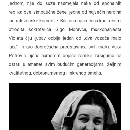
jednom, nije do suza nasmejala neka od epohalnih
replika ove simpatične žene, jedne od najvećih heroina
jugoslovenske komedije. Bila ona upamćena kao rečita i
otresita sekretarica Gige Moravca, muškobanjasta
Violeta čiju ljubav odbija jedan od „dva vozača malo
jača“, ili kao dobroćudna predstavnica svih majki, Vuka
Petrović, njene humorom bojene replike zasigurno će
ostati u amanet svim budućim generacijama, željnim
kvalitetnog, dobronamernog i iskrenog smeha.