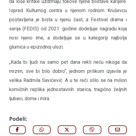
da loše kritike uzdrmaju tokove njene blistave karijere.
Ispred Kulturnog centra u njenom rodnom Kruševcu
postavljena je bista u njenu čast, a Festival drama i
serija (FEDIS) od 2021. godine dodeljuje nagradu koja
nosi njeno ime, a dodeljuje se u kategoriji najbolja
glumica u epizodnoj ulozi.
„Kada bi ljudi na samo pet dana rekli neću nikoga da
mrzim, sve bi bilo dobro“, jednom prilikom izjavila je
velika Radmila Savićević. A u te reči slilo se na milion
komičnih replika jednostavnih starica, tragično željnih
ljubavi, doma i mira.
Podeli: