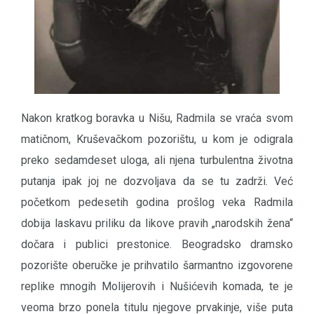
Nakon kratkog boravka u Nišu, Radmila se vraća svom
matičnom, Kruševačkom pozorištu, u kom je odigrala
preko sedamdeset uloga, ali njena turbulentna životna
putanja ipak joj ne dozvoljava da se tu zadrži. Već
početkom pedesetih godina prošlog veka Radmila
dobija laskavu priliku da likove pravih „narodskih žena“
dočara i publici prestonice. Beogradsko dramsko
pozorište oberučke je prihvatilo šarmantno izgovorene
replike mnogih Molijerovih i Nušićevih komada, te je
veoma brzo ponela titulu njegove prvakinje, više puta