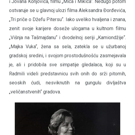
i Jovana Konjovića, filmu „Mica i Mikica“. Nedugo potom
ostvaruje se u glavnoj ulozi filma Aleksandra Đorđevića,
„Tri priče o Džefu Pitersu“. Iako uveliko hvaljena i znana,
zenit svoje karijere doseže ulogama u kultnom filmu
„Višnja na Tašmajdanu“ i dvodelnoj seriji „Kamiondžije“.
„Majka Vuka“, žena sa sela, zatekla se u užurbanoj
gradskoj sredini, i svojom prostodušnošću zasmejavala
je, ali i pridobila sve simpatije gledalaca, koji su u
Radmili videli predstavnicu svih onih do srži pitomih,
seoskih ćudi, nesviknutih na gungulu divljaštva
„veličanstvenih“ gradova.