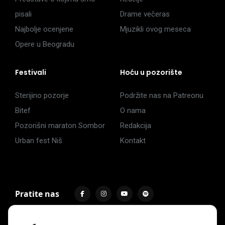
pisali
Drame večeras
Najbolje ocenjene
Mjuzikli ovog meseca
Opere u Beogradu
Festivali
Hoću u pozorište
Sterijino pozorje
Podržite nas na Patreonu
Bitef
O nama
Pozorišni maraton Sombor
Redakcija
Urban fest Niš
Kontakt
Pratite nas