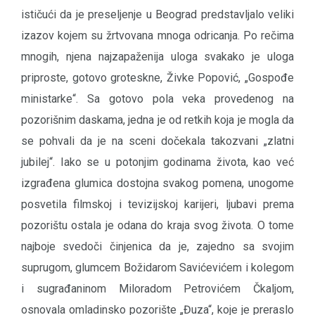
ističući da je preseljenje u Beograd predstavljalo veliki
izazov kojem su žrtvovana mnoga odricanja. Po rečima
mnogih, njena najzapaženija uloga svakako je uloga
priproste, gotovo groteskne, Živke Popović, „Gospođe
ministarke“. Sa gotovo pola veka provedenog na
pozorišnim daskama, jedna je od retkih koja je mogla da
se pohvali da je na sceni dočekala takozvani „zlatni
jubilej“. Iako se u potonjim godinama života, kao već
izgrađena glumica dostojna svakog pomena, unogome
posvetila filmskoj i tevizijskoj karijeri, ljubavi prema
pozorištu ostala je odana do kraja svog života. O tome
najboje svedoči činjenica da je, zajedno sa svojim
suprugom, glumcem Božidarom Savićevićem i kolegom
i sugrađaninom Miloradom Petrovićem Čkaljom,
osnovala omladinsko pozorište „Đuza“, koje je preraslo