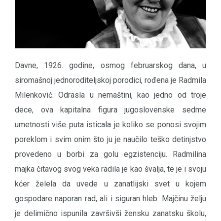
Davne, 1926. godine, osmog februarskog dana, u
siromašnoj jednoroditeljskoj porodici, rođena je Radmila
Milenković. Odrasla u nemaštini, kao jedno od troje
dece, ova kapitalna figura jugoslovenske sedme
umetnosti više puta isticala je koliko se ponosi svojim
poreklom i svim onim što ju je naučilo teško detinjstvo
provedeno u borbi za golu egzistenciju. Radmilina
majka čitavog svog veka radila je kao švalja, te je i svoju
kćer želela da uvede u zanatlijski svet u kojem
gospodare naporan rad, ali i siguran hleb. Majčinu želju
je delimično ispunila završivši žensku zanatsku školu,