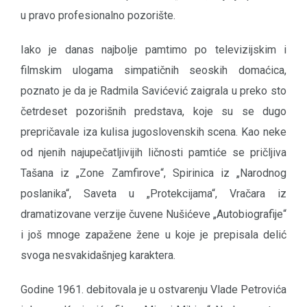
u pravo profesionalno pozorište.
Iako je danas najbolje pamtimo po televizijskim i
filmskim ulogama simpatičnih seoskih domaćica,
poznato je da je Radmila Savićević zaigrala u preko sto
četrdeset pozorišnih predstava, koje su se dugo
prepričavale iza kulisa jugoslovenskih scena. Kao neke
od njenih najupečatljivijih ličnosti pamtiće se pričljiva
Tašana iz „Zone Zamfirove“, Spirinica iz „Narodnog
poslanika“, Saveta u „Protekcijama“, Vračara iz
dramatizovane verzije čuvene Nušićeve „Autobiografije“
i još mnoge zapažene žene u koje je prepisala delić
svoga nesvakidašnjeg karaktera.
Godine 1961. debitovala je u ostvarenju Vlade Petrovića