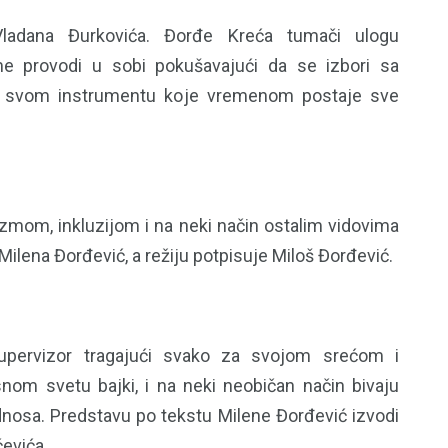
Vladana Đurkovića. Đorđe Kreća tumači ulogu
me provodi u sobi pokušavajući da se izbori sa
 o svom instrumentu koje vremenom postaje sve
tizmom, inkluzijom i na neki način ostalim vidovima
ilena Đorđević, a režiju potpisuje Miloš Đorđević.
 supervizor tragajući svako za svojom srećom i
nom svetu bajki, i na neki neobičan način bivaju
nosa. Predstavu po tekstu Milene Đorđević izvodi
čevića.