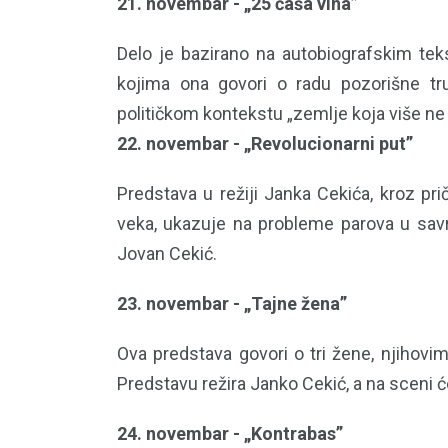
21. novembar - „25 čaša vina”
Delo je bazirano na autobiografskim teks
kojima ona govori o radu pozorišne tru
političkom kontekstu „zemlje koja više ne 
22. novembar - „Revolucionarni put”
Predstava u režiji Janka Cekića, kroz p
veka, ukazuje na probleme parova u sav
Jovan Cekić.
23. novembar - „Tajne žena”
Ova predstava govori o tri žene, njihov
Predstavu režira Janko Cekić, a na sceni će
24. novembar - „Kontrabas”