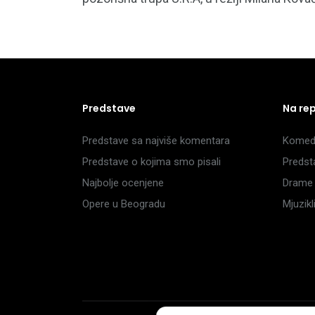
Predstave
Na re
Predstave sa najviše komentara
Komedi
Predstave o kojima smo pisali
Predst
Najbolje ocenjene
Drame 
Opere u Beogradu
Mjuzik