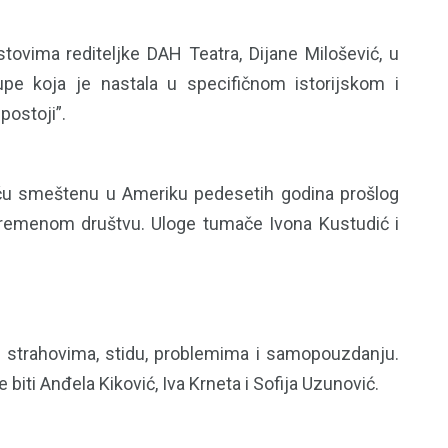
tovima rediteljke DAH Teatra, Dijane Milošević, u
pe koja je nastala u specifičnom istorijskom i
postoji”.
riču smeštenu u Ameriku pedesetih godina prošlog
remenom društvu. Uloge tumače Ivona Kustudić i
im strahovima, stidu, problemima i samopouzdanju.
 biti Anđela Kiković, Iva Krneta i Sofija Uzunović.