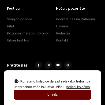
Festivali
Hoću u pozorište
Sterijino pozorje
Podržite nas na Patreonu
Bitef
O nama
Pozorišni maraton Sombor
Redakcija
Urban fest Niš
Kontakt
Pratite nas
Koristimo kolačiće da sajt radi kako treba i da
unapredimo vaše iskustvo. Više u
politici kolačića
.
Impressum
Politika privatnosti
Uslovi korišćenja
U redu
© 2017 -
2026
. Sva prava zadržava Hoću u pozorište.