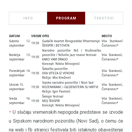
INFO
PROGRAM
TEKSTOVI
DATUM
VREME
OPIS
MESTO
Subota 12.
Gudački kvartet Beogradske filharmonije
Vila Stanković
19:30
septembar
ŠEKSPIR i BETOVEN
Čortanovci*
Narodno pozorište Niš / Kruševačko
Nedelja 13.
pozorište / Nišville Jazz teatar festival
Vila Stanković,
19:30
septembar
KAKO VAM DRAGO
Čortanovci*
Koncept: Nikita Milivojević
Šabačko pozorište
Ponedeljak 14.
Vila Stanković,
19:30
DVA VITEZA IZ VERONE
septembar
Čortanovci*
Režija: Mia Knežević
Srpsko narodno pozorište / Novi Sad
Utorak 15.
Vila Stanković,
19:30
ROZENKRANC i GILDENSTERN SU MRTVI
septembar
Čortanovci*
Režija: Igor Pavlović
Šekspir festival
Sreda 16.
Vila Stanković,
19:30
MOJ ŠEKSPIR
septembar
Čortanovci*
Koncept: Nikita Milivojević
U slučaju vremenskih nepogoda predstave se izvode
*
u Srpskom narodnom pozorištu (Novi Sad), o čemu će
na web i fb stranici festivala biti istaknuto obaveštenje