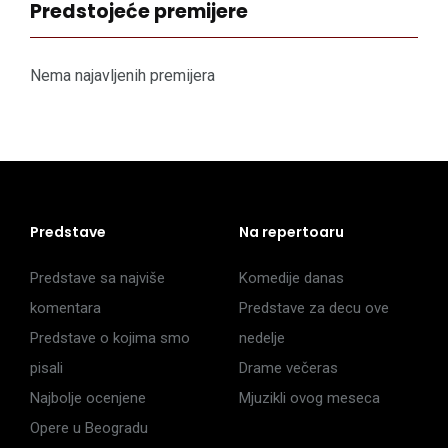
Predstojeće premijere
Nema najavljenih premijera
Predstave
Na repertoaru
Predstave sa najviše
Komedije danas
komentara
Predstave za decu ove
Predstave o kojima smo
nedelje
pisali
Drame večeras
Najbolje ocenjene
Mjuzikli ovog meseca
Opere u Beogradu