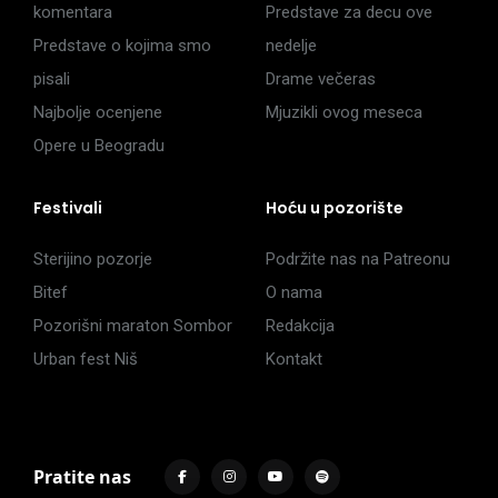
komentara
Predstave za decu ove
Predstave o kojima smo
nedelje
pisali
Drame večeras
Najbolje ocenjene
Mjuzikli ovog meseca
Opere u Beogradu
Festivali
Hoću u pozorište
Sterijino pozorje
Podržite nas na Patreonu
Bitef
O nama
Pozorišni maraton Sombor
Redakcija
Urban fest Niš
Kontakt
Pratite nas