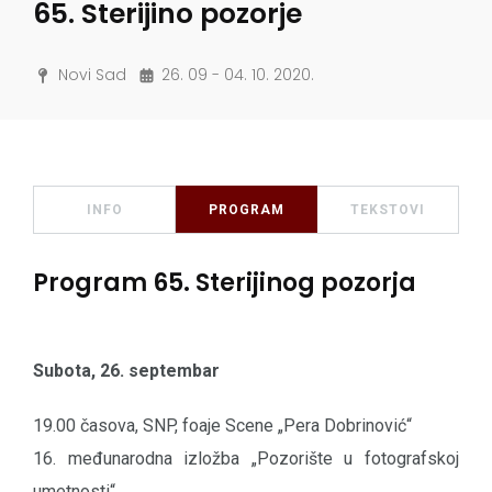
65. Sterijino pozorje
Novi Sad
26. 09 - 04. 10. 2020.
INFO
PROGRAM
TEKSTOVI
Program 65. Sterijinog pozorja
Subota, 26. septembar
19.00 časova, SNP, foaje Scene „Pera Dobrinović“
16. međunarodna izložba „Pozorište u fotografskoj
umetnosti“