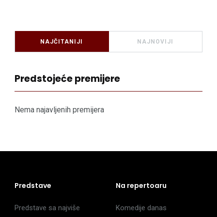
NAJČITANIJI
NAJNOVIJI
Predstojeće premijere
Nema najavljenih premijera
Predstave
Na repertoaru
Predstave sa najviše
Komedije danas