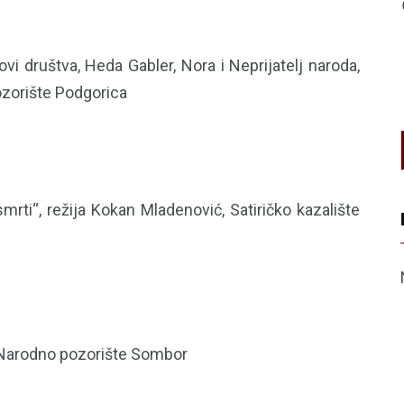
i društva, Heda Gabler, Nora i Neprijatelj naroda,
ozorište Podgorica
ti“, režija Kokan Mladenović, Satiričko kazalište
č, Narodno pozorište Sombor