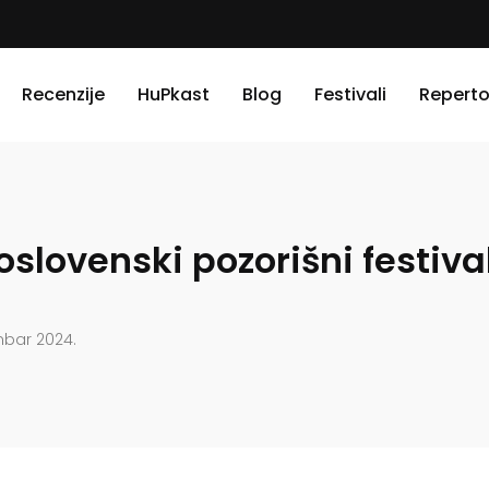
Recenzije
HuPkast
Blog
Festivali
Reperto
oslovenski pozorišni festiv
mbar 2024.