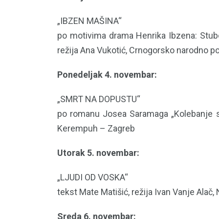
„IBZEN MAŠINA“
po motivima drama Henrika Ibzena: Stubov
režija Ana Vukotić, Crnogorsko narodno p
Ponedeljak 4. novembar:
„SMRT NA DOPUSTU“
po romanu Josea Saramaga „Kolebanje smr
Kerempuh – Zagreb
Utorak 5. novembar:
„LJUDI OD VOSKA“
tekst Mate Matišić, režija Ivan Vanje Ala
Sreda 6. novembar: