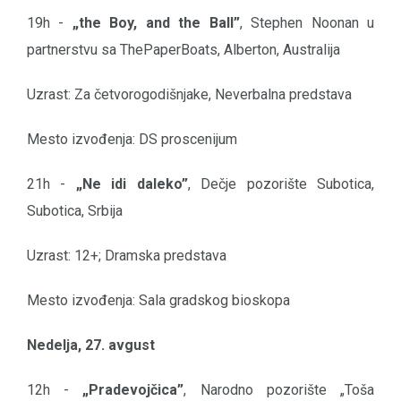
19h -
„the Boy, and the Ball”
, Stephen Noonan u
partnerstvu sa ThePaperBoats, Alberton, Australija
Uzrast: Za četvorogodišnjake, Neverbalna predstava
Mesto izvođenja: DS proscenijum
21h -
„Ne idi daleko”
, Dečje pozorište Subotica,
Subotica, Srbija
Uzrast: 12+; Dramska predstava
Mesto izvođenja: Sala gradskog bioskopa
Nedelja, 27. avgust
12h -
„Pradevojčica”
, Narodno pozorište „Toša