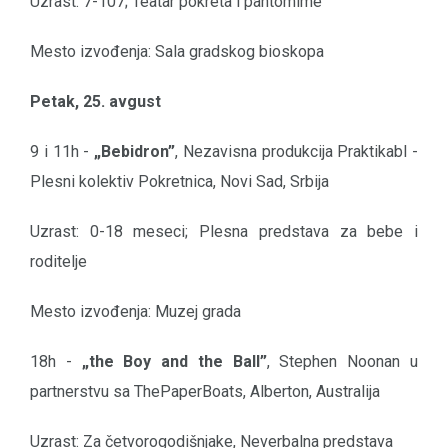
Uzrast: 7-107; Teatar pokreta i pantomime
Mesto izvođenja: Sala gradskog bioskopa
Petak, 25. avgust
9 i 11h -
„Bebidron”
, Nezavisna produkcija Praktikabl -
Plesni kolektiv Pokretnica, Novi Sad, Srbija
Uzrast: 0-18 meseci; Plesna predstava za bebe i
roditelje
Mesto izvođenja: Muzej grada
18h -
„the Boy and the Ball”
, Stephen Noonan u
partnerstvu sa ThePaperBoats, Alberton, Australija
Uzrast: Za četvorogodišnjake, Neverbalna predstava