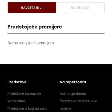
NAJČITANIJI
NAJNOVIJI
Predstojeće premijere
Nema najavljenih premijera
Predstave
Na repertoaru
Predstave sa najviše
Komedije danas
komentara
Predstave za decu ove
Predstave o kojima smo
nedelje