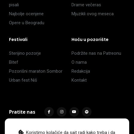
pisali
Drame večeras
Najbolje ocenjene
Mjuzikli ovog meseca
Opere u Beogradu
Festivali
Hoću u pozorište
Sterijino pozorje
Podržite nas na Patreonu
Bitef
O nama
Pozorišni maraton Sombor
Redakcija
Urban fest Niš
Kontakt
Pratite nas
Koristimo kolačiće da sajt radi kako treba i da