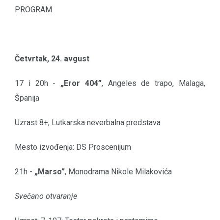
PROGRAM
Četvrtak, 24. avgust
17 i 20h -
„Eror 404”
, Angeles de trapo, Malaga,
Španija
Uzrast 8+; Lutkarska neverbalna predstava
Mesto izvođenja: DS Proscenijum
21h -
„Marso”
, Monodrama Nikole Milakovića
Svečano otvaranje