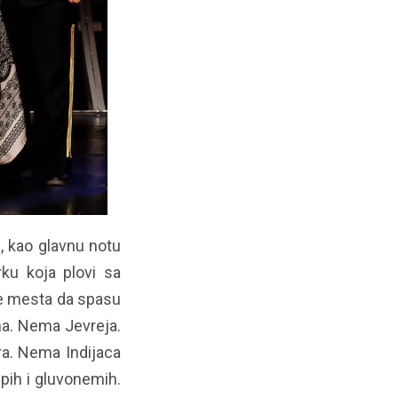
j, kao glavnu notu
rku koja plovi sa
je mesta da spasu
ma. Nema Jevreja.
ra. Nema Indijaca
pih i gluvonemih.