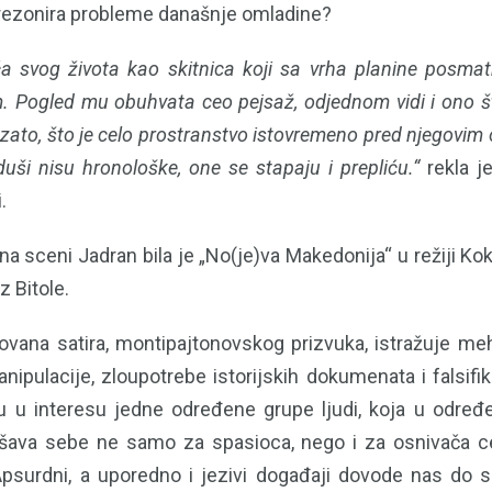
rezonira probleme današnje omladine?
ća svog života kao skitnica koji sa vrha planine posmat
m. Pogled mu obuhvata ceo pejsaž, odjednom vidi i ono št
aš zato, što je celo prostranstvo istovremeno pred njegovi
 duši nisu hronološke, one se stapaju i prepliću.“
rekla j
.
a sceni Jadran bila je „No(je)va Makedonija“ u režiji Ko
z Bitole.
vana satira, montipajtonovskog prizvuka, istražuje me
ipulacije, zloupotrebe istorijskih dokumenata i falsifik
su u interesu jedne određene grupe ljudi, koja u odre
ava sebe ne samo za spasioca, nego i za osnivača ce
 Apsurdni, a uporedno i jezivi događaji dovode nas do 