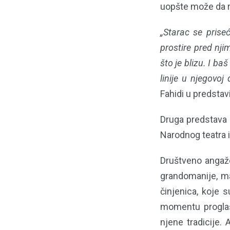
uopšte može da 
„Starac se prise
prostire pred nji
što je blizu. I b
linije u njegovoj
Fahidi u predstavi
Druga predstava n
Narodnog teatra i
Društveno angažo
grandomanije, man
činjenica, koje 
momentu proglaš
njene tradicije.