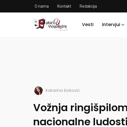
O nama
Kontakt
Redakcija
Vesti
Intervjui
Katarina Đoković
Vožnja ringišpilo
nacionalne ludost