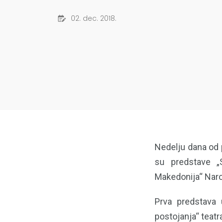
02. dec. 2018.
Nedelju dana od p
su predstave „S
Makedonija“ Naro
Prva predstava u
postojanja“ teat