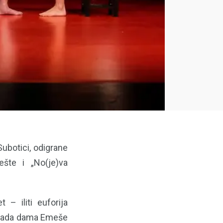
Subotici, odigrane
ešte i „No(je)va
 – iliti euforija
 mlada dama Emeše