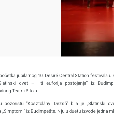
očetka jubilarnog 10. Desiré Central Station festivala u 
latinski cvet – iliti euforija postojanja“ iz Budimp
dnog Teatra Bitola.
 pozorištu "Kosztolányi Dezső" bila je „Slatinski cvet
ra „Simptomi“ iz Budimpešte. Nju u duetu izvode jedna