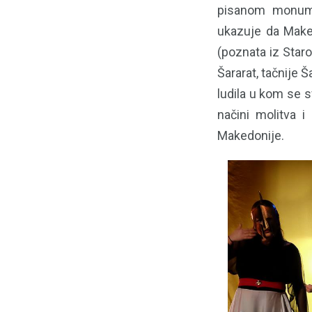
pisanom monumen
ukazuje da Maked
(poznata iz Staro
Šararat, tačnije 
ludila u kom se 
načini molitva i
Makedonije.