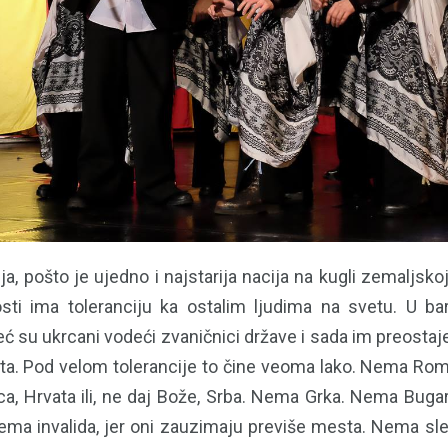
a, pošto je ujedno i najstarija nacija na kugli zemaljsko
ti ima toleranciju ka ostalim ljudima na svetu. U ba
eć su ukrcani vodeći zvaničnici države i sada im preosta
veta. Pod velom tolerancije to čine veoma lako. Nema Ro
, Hrvata ili, ne daj Bože, Srba. Nema Grka. Nema Buga
Nema invalida, jer oni zauzimaju previše mesta. Nema sle