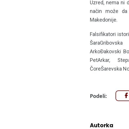
Uzred, nema ni d
način može da p
Makedonije.
Falsifikatori is
ŠaraGribovska
ArkoĐakovski Bor
PetArkar, Step
ČoreŠarevska Noj
Podeli:
Autorka