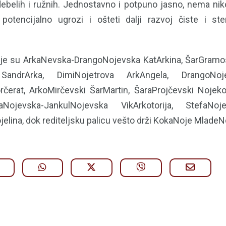
ebelih i ružnih. Jednostavno i potpuno jasno, nema niko
otencijalno ugrozi i ošteti dalji razvoj čiste i ster
torije su ArkaNevska-DrangoNojevska KatArkina, ŠarGramos
 SandrArka, DimiNojetrova ArkAngela, DrangoNoj
čerat, ArkoMirčevski ŠarMartin, ŠaraProjčevski Nojeko
aNojevska-JankulNojevska VikArkotorija, StefaN
elina, dok rediteljsku palicu vešto drži KokaNoje MladeN