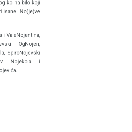
g ko na bilo koji
ilisane No(je)ve
li ValeNojentina,
evski OgNojen,
la, SpiroNojevski
ojev Nojekola i
ojevića.