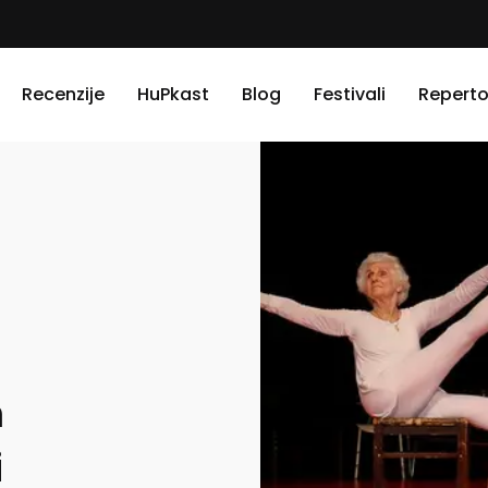
Recenzije
HuPkast
Blog
Festivali
Reperto
m
i