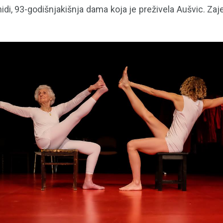
idi, 93-godišnjakišnja dama koja je preživela Aušvic. Zaje