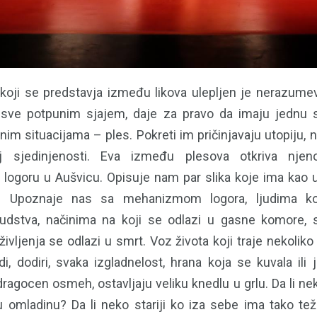
 koji se predstavja između likova ulepljen je nerazum
 sve potpunim sjajem, daje za pravo da imaju jednu s
tnim situacijama – ples. Pokreti im pričinjavaju utopiju,
j sjedinjenosti. Eva između plesova otkriva njeno
logoru u Aušvicu. Opisuje nam par slika koje ima kao
. Upoznaje nas sa mehanizmom logora, ljudima k
judstva, načinima na koji se odlazi u gasne komore
ivljenja se odlazi u smrt. Voz života koji traje nekolik
, dodiri, svaka izgladnelost, hrana koja se kuvala ili j
dragocen osmeh, ostavljaju veliku knedlu u grlu. Da li ne
omladinu? Da li neko stariji ko iza sebe ima tako tež