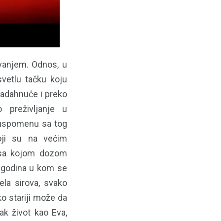
evanjem. Odnos, u
vetlu tačku koju
 nadahnuće i preko
 preživljanje u
 uspomenu sa tog
oji su na većim
, sa kojom dozom
o godina u kom se
ela sirova, svako
ko stariji može da
ak život kao Eva,