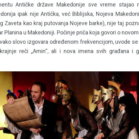
tu Antičke države Makedonije sve vreme stajao nevi
onija ipak nije Antička, već Biblijska, Nojeva Makedonij
g Zaveta kao kraj putovanja Nojeve barke), nije taj pozna
Šar Planina u Makedoniji. Počinje priča koja govori o novom
svako slovo izgovara određenom frekvencijom, uvode se
 krajnje reči „Amin“, ali i nova imena svih građana i 