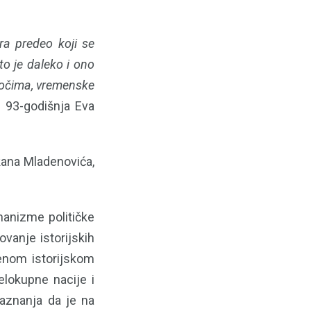
ra predeo koji se
o je daleko i ono
m očima, vremenske
e 93-godišnja Eva
kana Mladenovića,
hanizme političke
ovanje istorijskih
đenom istorijskom
lokupne nacije i
saznanja da je na