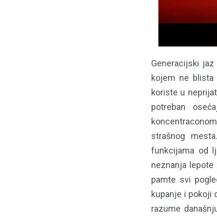
Generacijski jaz
kojem ne blista
koriste u neprija
potreban oseća
koncentraconom 
strašnog mesta
funkcijama od l
neznanja lepote ž
pamte svi pogledi
kupanje i pokoji 
razume današnju 