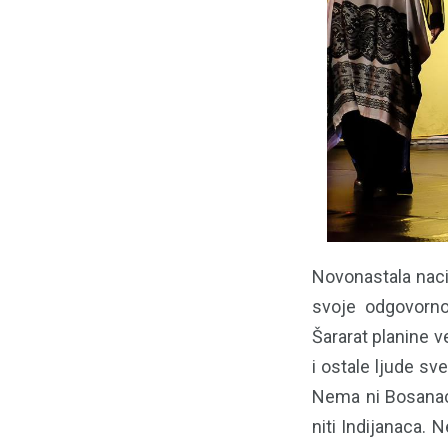
Novonastala nacij
svoje odgovornos
Šararat planine v
i ostale ljude s
Nema ni Bosanaca
niti Indijanaca. 