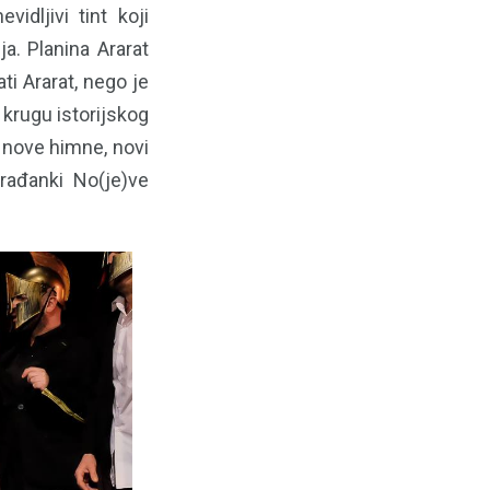
dljivi tint koji
a. Planina Ararat
ti Ararat, nego je
 krugu istorijskog
 nove himne, novi
građanki No(je)ve