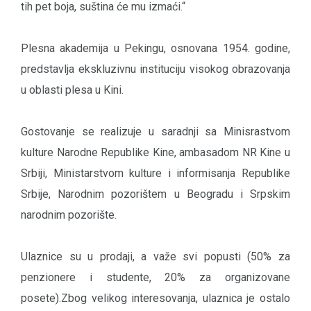
tih pet boja, suština će mu izmaći.“
Plesna akademija u Pekingu, osnovana 1954. godine,
predstavlja ekskluzivnu instituciju visokog obrazovanja
u oblasti plesa u Kini.
Gostovanje se realizuje u saradnji sa Minisrastvom
kulture Narodne Republike Kine, ambasadom NR Kine u
Srbiji, Ministarstvom kulture i informisanja Republike
Srbije, Narodnim pozorištem u Beogradu i Srpskim
narodnim pozorište.
Ulaznice su u prodaji, a važe svi popusti (50% za
penzionere i studente, 20% za organizovane
posete).Zbog velikog interesovanja, ulaznica je ostalo