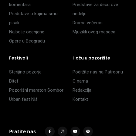
komentara
Predstave za decu ove
Predstave o kojima smo
nedelje
pisali
Drame večeras
Najbolje ocenjene
Mjuzikli ovog meseca
Opere u Beogradu
Festivali
Hoću u pozorište
Sterijino pozorje
Podržite nas na Patreonu
Bitef
O nama
Pozorišni maraton Sombor
Redakcija
Urban fest Niš
Kontakt
Pratite nas