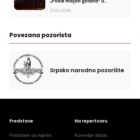
„Posle milijon godina“ u
SNP-u
27.02.2026
Povezana pozorista
Srpsko narodno pozorište
Predstave
Na repertoaru
Predstave sa najviše
Komedije danas