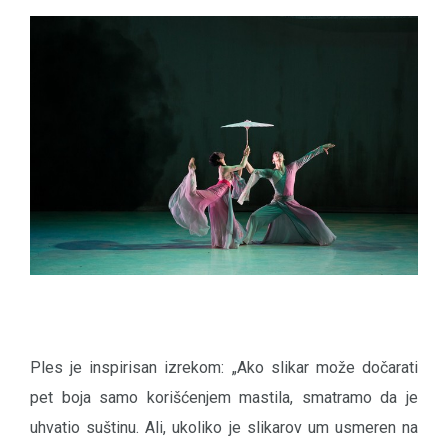
Ples je inspirisan izrekom: „Ako slikar može dočarati
pet boja samo korišćenjem mastila, smatramo da je
uhvatio suštinu. Ali, ukoliko je slikarov um usmeren na