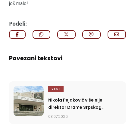
još malo!
Podeli:
Povezani tekstovi
VEST
Nikola Pejaković više nije
direktor Drame Srpskog
narodnog pozorišta
03.07.2026