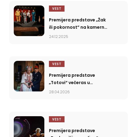
VEST
Premijera predstave „Žak
ili pokornost” na kamernoj
sceni SNP-a
24.12.2025
VEST
Premijera predstave
„Totovi“ večeras u
Srpskom narodnom
28.04.2026
pozorištu
VEST
Premijera predstave