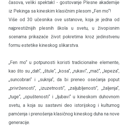
časova, veliki spektakl - gostovanje Plesne akademije
iz Pekinga sa kineskim klasičnim plesom „Fen mo“!
Više od 30 učesnika ove ustanove, koja je jedna od
najprestižnijih plesnih škola u svetu, u živopisnim
scenama prikazaće život pokretima kroz jedinstvenu
formu estetike kineskog slikarstva.
„Fen mo“ u potpunosti koristi tradicionalne elemente,
kao što su „dah“, „štule“, „kosa“, „rukavi“, „mač“, „lepeza“,
„suncobran“ i „suknja“, da bi preneo osećanja poput
„privrženosti“, „izuzetnosti“, „zaljubljenosti“, „žaljenja“,
„tuge“, „opuštenosti“ i „ljubavi“ u kineskom duhovnom
svetu, a koja su sastavni deo istorijskog i kulturnog
pamćenja i prenošenja klasičnog kineskog duha na nove
generacije.