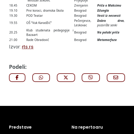
“Milosav Stiković”
Prijepolje
18.45
CEKOM
Zrenjanin
Priča o Maksimu
19.10
Prvi koraci, dramska škola
Beograd
Džungla
19.30
POD Teatar
Beograd
Vesti iz nesvesti
Pečenjevce,
Dobro drvo
,
19.55
OŠ “Vuk Karadžić”
Leskovac
pozorište senki
Klub studenata pedagogije i
20.25
Beograd
Na palubi priča
Bazaart
21.00
Rade Obradović
Beograd
Metamorfoza
Izvor:
rts.rs
Podeli:
Predstave
Na repertoaru