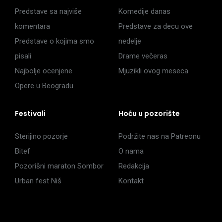
Predstave sa najviše
Komedije danas
komentara
Predstave za decu ove
Predstave o kojima smo
nedelje
pisali
Drame večeras
Najbolje ocenjene
Mjuzikli ovog meseca
Opere u Beogradu
Festivali
Hoću u pozorište
Sterijino pozorje
Podržite nas na Patreonu
Bitef
O nama
Pozorišni maraton Sombor
Redakcija
Urban fest Niš
Kontakt