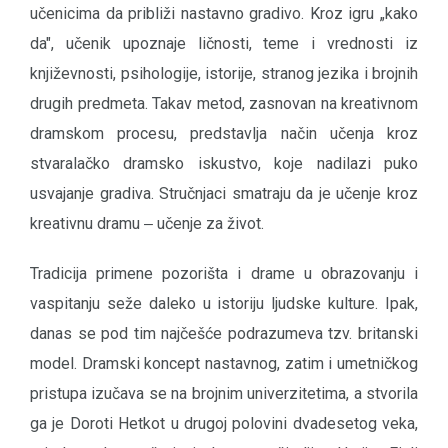
učenicima da približi nastavno gradivo. Kroz igru „kako
da", učenik upoznaje ličnosti, teme i vrednosti iz
književnosti, psihologije, istorije, stranog jezika i brojnih
drugih predmeta. Takav metod, zasnovan na kreativnom
dramskom procesu, predstavlja način učenja kroz
stvaralačko dramsko iskustvo, koje nadilazi puko
usvajanje gradiva. Stručnjaci smatraju da je učenje kroz
kreativnu dramu ‒ učenje za život.
Tradicija primene pozorišta i drame u obrazovanju i
vaspitanju seže daleko u istoriju ljudske kulture. Ipak,
danas se pod tim najčešće podrazumeva tzv. britanski
model. Dramski koncept nastavnog, zatim i umetničkog
pristupa izučava se na brojnim univerzitetima, a stvorila
ga je Doroti Hetkot u drugoj polovini dvadesetog veka,