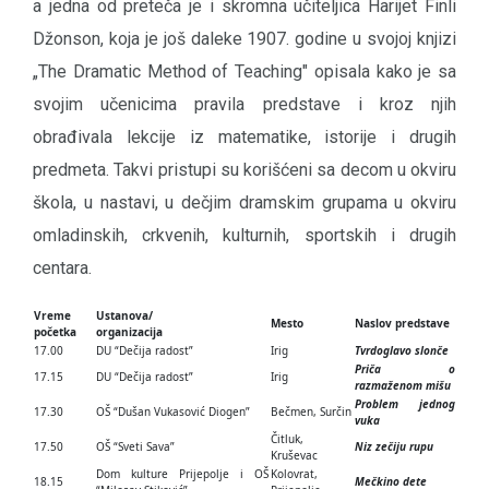
a jedna od preteča je i skromna učiteljica Harijet Finli
Džonson, koja je još daleke 1907. godine u svojoj knjizi
„The Dramatic Method of Teaching" opisala kako je sa
svojim učenicima pravila predstave i kroz njih
obrađivala lekcije iz matematike, istorije i drugih
predmeta. Takvi pristupi su korišćeni sa decom u okviru
škola, u nastavi, u dečjim dramskim grupama u okviru
omladinskih, crkvenih, kulturnih, sportskih i drugih
centara.
Vreme
Ustanova/
Mesto
Naslov predstave
početka
organizacija
17.00
DU “Dečija radost”
Irig
Tvrdoglavo slonče
Priča o
17.15
DU “Dečija radost”
Irig
razmaženom mišu
Problem jednog
17.30
OŠ “Dušan Vukasović Diogen”
Bečmen, Surčin
vuka
Čitluk,
17.50
OŠ “Sveti Sava”
Niz zečiju rupu
Kruševac
Dom kulture Prijepolje i OŠ
Kolovrat,
18.15
Mečkino dete