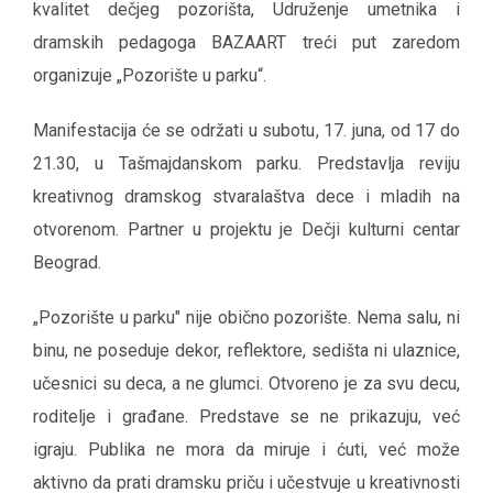
kvalitet dečjeg pozorišta, Udruženje umetnika i
dramskih pedagoga BAZAART treći put zaredom
organizuje „Pozorište u parku“.
Manifestacija će se održati u subotu, 17. juna, od 17 do
21.30, u Tašmajdanskom parku. Predstavlja reviju
kreativnog dramskog stvaralaštva dece i mladih na
otvorenom. Partner u projektu je Dečji kulturni centar
Beograd.
„Pozorište u parku" nije obično pozorište. Nema salu, ni
binu, ne poseduje dekor, reflektore, sedišta ni ulaznice,
učesnici su deca, a ne glumci. Otvoreno je za svu decu,
roditelje i građane. Predstave se ne prikazuju, već
igraju. Publika ne mora da miruje i ćuti, već može
aktivno da prati dramsku priču i učestvuje u kreativnosti