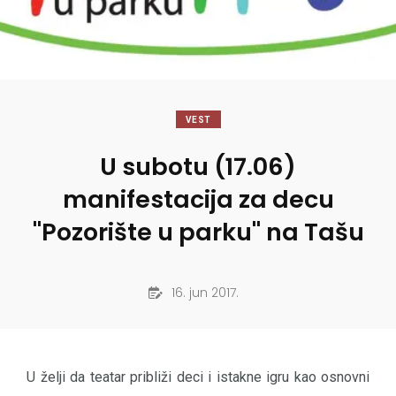
VEST
U subotu (17.06)
manifestacija za decu
"Pozorište u parku" na Tašu
16. jun 2017.
U želji da teatar približi deci i istakne igru kao osnovni