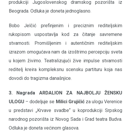
produkciji Jugoslovenskog dramskog pozorišta iz
Beograda. Odluka je doneta jednoglasno.
Bobo Jelčić prefinjenim i preciznim rediteljskim
rukopisom uspostavlja kod za čitanje savremene
stvarnosti. Promišljenim i autentičnim rediteljskim
izrazom omogućava nam da izoštrimo percepciju sveta
u kojem živimo. Teatralizujući žive impulse stvarnosti
reditelj kreira kompleksnu scensku partituru koja nas
dovodi do tragizma današnjice.
3. Nagrada ARDALION ZA NAJBOLJU ŽENSKU
ULOGU
– dodeljuje se
Milici Grujičić
za ulogu Verenice
u predstavi „Krvave svadbe“ u koprodukciji Srpskog
narodnog pozorišta iz Novog Sada i Grad teatra Budva.
Odluka je doneta većinom glasova.