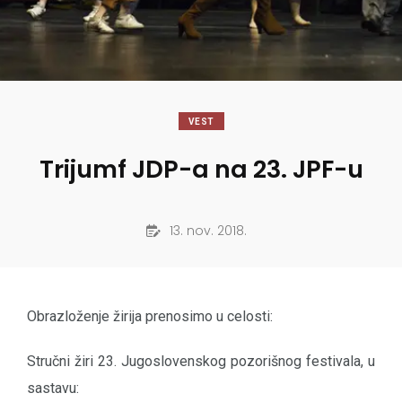
VEST
Trijumf JDP-a na 23. JPF-u
13. nov. 2018.
Obrazloženje žirija prenosimo u celosti:
Stručni žiri 23. Jugoslovenskog pozorišnog festivala, u
sastavu: