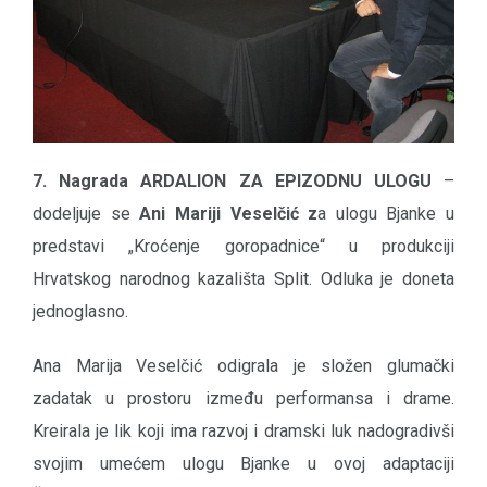
7. Nagrada ARDALION ZA EPIZODNU ULOGU
–
dodeljuje se
Ani Mariji Veselčić z
a ulogu Bjanke u
predstavi „Kroćenje goropadnice“ u produkciji
Hrvatskog narodnog kazališta Split. Odluka je doneta
jednoglasno.
Ana Marija Veselčić odigrala je složen glumački
zadatak u prostoru između performansa i drame.
Kreirala je lik koji ima razvoj i dramski luk nadogradivši
svojim umećem ulogu Bjanke u ovoj adaptaciji