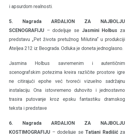
i apsurdom realnosti.
5. Nagrada ARDALION ZA NAJBOLJU
SCENOGRAFIJU
– dodeljuje se
Jasmini Holbus
za
predstavu „Pet života pretužnog Milutina“ u produkciji
Ateljea 212 iz Beograda. Odluka je doneta jednoglasno.
Jasmina Holbus savremenim i autentičnim
scenografskim potezima kreira različite prostore igre
ne citirajući epohe već tvoreći vizuelno sadržajnu
instalaciju. Ona istovremeno duhovito i jednostavno
trasira putovanje kroz epsku fantastiku dramskog
teksta i predstave
6. Nagrada ARDALION ZA NAJBOLJU
KOSTIMOGRAFIJU
– dodeljuje se
Tatjani Radišić
za