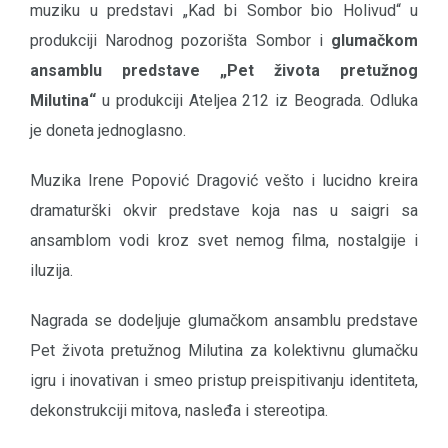
muziku u predstavi „Kad bi Sombor bio Holivud“ u
produkciji Narodnog pozorišta Sombor i
glumačkom
ansamblu predstave „Pet života pretužnog
Milutina“
u produkciji Ateljea 212 iz Beograda. Odluka
je doneta jednoglasno.
Muzika Irene Popović Dragović vešto i lucidno kreira
dramaturški okvir predstave koja nas u saigri sa
ansamblom vodi kroz svet nemog filma, nostalgije i
iluzija.
Nagrada se dodeljuje glumačkom ansamblu predstave
Pet života pretužnog Milutina za kolektivnu glumačku
igru i inovativan i smeo pristup preispitivanju identiteta,
dekonstrukciji mitova, nasleđa i stereotipa.