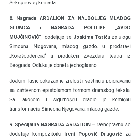
Šekspirovog komada.
8. Nagrada ARDALION ZA NAJBOLJEG MLADOG
GLUMCA i NAGRADA POLITIKE „AVDO
MUJČINOVIĆ“
- dodeljuje se
Joakimu Tasiću
za ulogu
Simeona Njegovana, mladog gazde, u predstavi
„Korešpodencija“ u produkciji Zvezdara teatra iz
Beograda. Odluka je doneta jednoglasno.
Joakim Tasić pokazao je zrelost i veštinu u poigravanju
sa zahtevnom epistolarnom formom dramskog teksta.
Sa lakoćom i sigurnošću gradio je komičnu
transformaciju Simeona Njegovana, mladog gazde.
9. Specijalna NAGRADA ARDALION
– ravnopravno se
dodeljuje kompozitorki
Ireni Popović Dragović
za