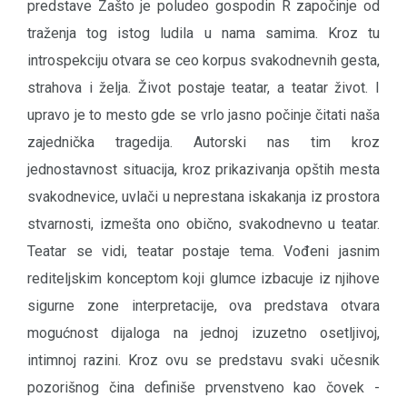
predstave Zašto je poludeo gospodin R započinje od
traženja tog istog ludila u nama samima. Kroz tu
introspekciju otvara se ceo korpus svakodnevnih gesta,
strahova i želja. Život postaje teatar, a teatar život. I
upravo je to mesto gde se vrlo jasno počinje čitati naša
zajednička tragedija. Autorski nas tim kroz
jednostavnost situacija, kroz prikazivanja opštih mesta
svakodnevice, uvlači u neprestana iskakanja iz prostora
stvarnosti, izmešta ono obično, svakodnevno u teatar.
Teatar se vidi, teatar postaje tema. Vođeni jasnim
rediteljskim konceptom koji glumce izbacuje iz njihove
sigurne zone interpretacije, ova predstava otvara
mogućnost dijaloga na jednoj izuzetno osetljivoj,
intimnoj razini. Kroz ovu se predstavu svaki učesnik
pozorišnog čina definiše prvenstveno kao čovek -