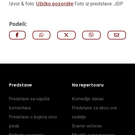
Izvor & foto:
Užičko pozorište
Foto iz predstave: JDP
Podeli:
Predstave
Na repertoaru
Predstave sa najviše
Komedije danas
komentara
Predstave za decu ove
Predstave o kojima smo
nedelje
pisali
Drame večeras
Najbolje ocenjene
Mjuzikli ovog meseca