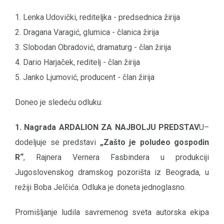
1. Lenka Udovički, rediteljka - predsednica žirija
2. Dragana Varagić, glumica - članica žirija
3. Slobodan Obradović, dramaturg - član žirija
4. Dario Harjaček, reditelj - član žirija
5. Janko Ljumović, producent - član žirija
Doneo je sledeću odluku:
1. Nagrada ARDALION ZA NAJBOLJU PREDSTAV
U–
dodeljuje se predstavi
„Zašto je poludeo gospodin
R“
, Rajnera Vernera Fasbindera u produkciji
Jugoslovenskog dramskog pozorišta iz Beograda, u
režiji Boba Jelčića. Odluka je doneta jednoglasno.
Promišljanje ludila savremenog sveta autorska ekipa