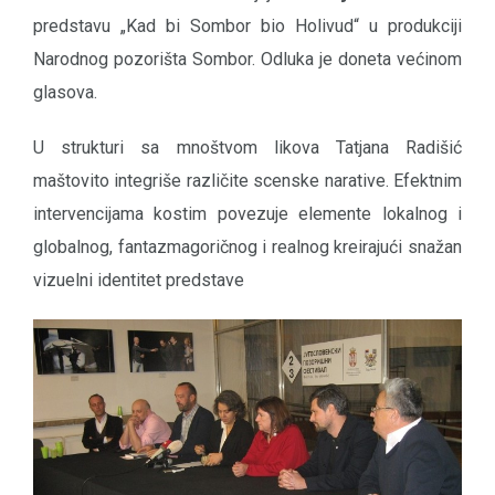
predstavu „Kad bi Sombor bio Holivud“ u produkciji
Narodnog pozorišta Sombor. Odluka je doneta većinom
glasova.
U strukturi sa mnoštvom likova Tatjana Radišić
maštovito integriše različite scenske narative. Efektnim
intervencijama kostim povezuje elemente lokalnog i
globalnog, fantazmagoričnog i realnog kreirajući snažan
vizuelni identitet predstave