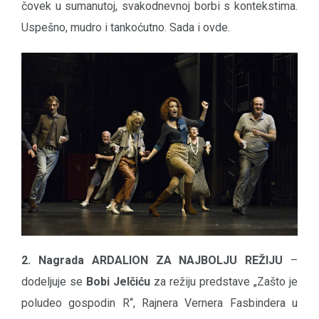
čovek u sumanutoj, svakodnevnoj borbi s kontekstima.
Uspešno, mudro i tankoćutno. Sada i ovde.
2. Nagrada ARDALION ZA NAJBOLJU REŽIJU
–
dodeljuje se
Bobi Jelčiću
za režiju predstave „Zašto je
poludeo gospodin R“, Rajnera Vernera Fasbindera u