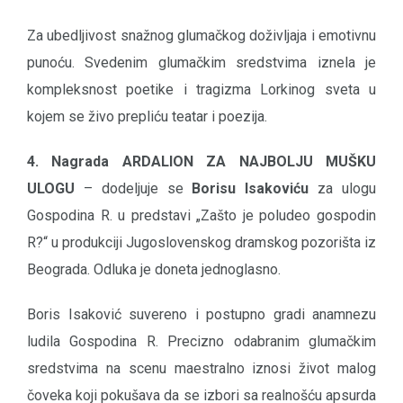
Za ubedljivost snažnog glumačkog doživljaja i emotivnu
punoću. Svedenim glumačkim sredstvima iznela je
kompleksnost poetike i tragizma Lorkinog sveta u
kojem se živo prepliću teatar i poezija.
4. Nagrada ARDALION ZA NAJBOLJU MUŠKU
ULOGU
– dodeljuje se
Borisu Isakoviću
za ulogu
Gospodina R. u predstavi „Zašto je poludeo gospodin
R?“ u produkciji Jugoslovenskog dramskog pozorišta iz
Beograda. Odluka je doneta jednoglasno.
Boris Isaković suvereno i postupno gradi anamnezu
ludila Gospodina R. Precizno odabranim glumačkim
sredstvima na scenu maestralno iznosi život malog
čoveka koji pokušava da se izbori sa realnošću apsurda