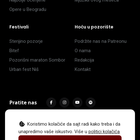
Opere u Beogradu
Festivali
Hoću u pozorište
Sterijino pozorje
Podržite nas na Patreonu
Bitef
O nama
Pozorišni maraton Sombor
Redakcija
Urban fest Niš
Kontakt
Pratite nas
Koristimo kolačiće da sajt radi kako treba i da
unapredimo vaše iskustvo. Više u
politici kolačića
.
Impressum
Politika privatnosti
Uslovi korišćenja