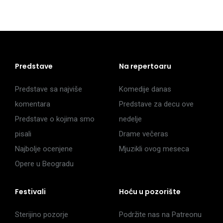
Predstave
Na repertoaru
Predstave sa najviše
Komedije danas
komentara
Predstave za decu ove
Predstave o kojima smo
nedelje
pisali
Drame večeras
Najbolje ocenjene
Mjuzikli ovog meseca
Opere u Beogradu
Festivali
Hoću u pozorište
Sterijino pozorje
Podržite nas na Patreonu