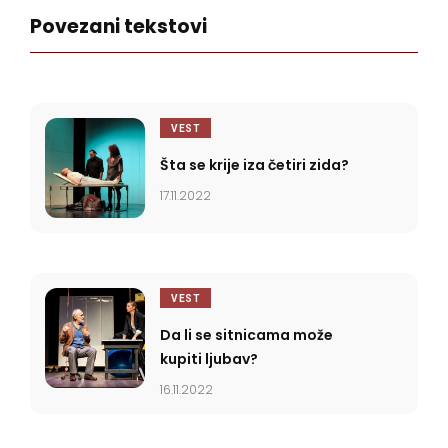
Povezani tekstovi
VEST
Šta se krije iza četiri zida?
17.11.2022
VEST
Da li se sitnicama može
kupiti ljubav?
16.11.2022