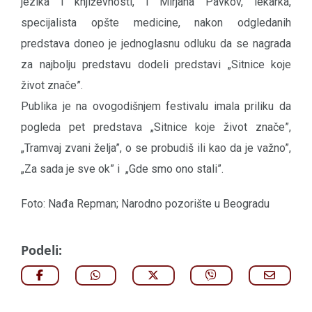
jezika i književnosti, i Mirjana Pavkov, lekarka,
specijalista opšte medicine, nakon odgledanih
predstava doneo je jednoglasnu odluku da se nagrada
za najbolju predstavu dodeli predstavi „Sitnice koje
život znače”.
Publika je na ovogodišnjem festivalu imala priliku da
pogleda pet predstava „Sitnice koje život znače”,
„Tramvaj zvani želja”, o se probudiš ili kao da je važno”,
„Za sada je sve ok” i „Gde smo ono stali”.
Foto: Nađa Repman; Narodno pozorište u Beogradu
Podeli: