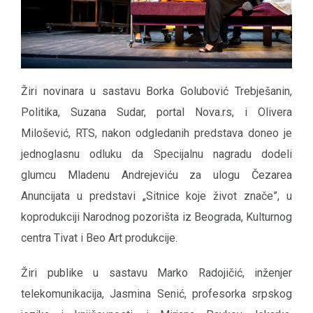
Žiri novinara u sastavu Borka Golubović Trebješanin,
Politika, Suzana Sudar, portal Nova.rs, i Olivera
Milošević, RTS, nakon odgledanih predstava doneo je
jednoglasnu odluku da Specijalnu nagradu dodeli
glumcu Mladenu Andrejeviću za ulogu Čezarea
Anuncijata u predstavi „Sitnice koje život znače”, u
koprodukciji Narodnog pozorišta iz Beograda, Kulturnog
centra Tivat i Beo Art produkcije.
Žiri publike u sastavu Marko Radojičić, inženjer
telekomunikacija, Jasmina Senić, profesorka srpskog