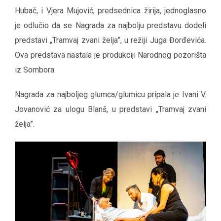
Hubač, i Vjera Mujović, predsednica žirija, jednoglasno
je odlučio da se Nagrada za najbolju predstavu dodeli
predstavi „Tramvaj zvani želja”, u režiji Juga Đorđevića.
Ova predstava nastala je produkciji Narodnog pozorišta
iz Sombora.
Nagrada za najboljeg glumca/glumicu pripala je Ivani V.
Jovanović za ulogu Blanš, u predstavi „Tramvaj zvani
želja”.