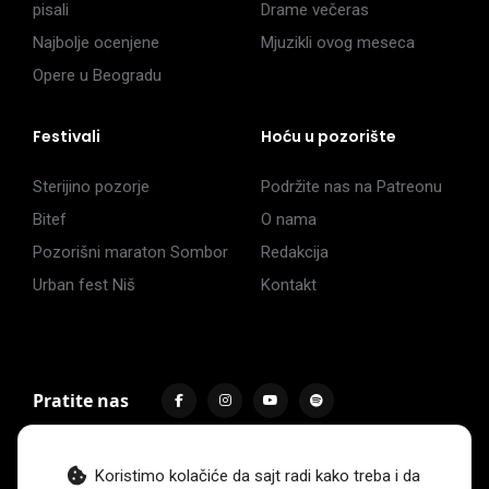
pisali
Drame večeras
Najbolje ocenjene
Mjuzikli ovog meseca
Opere u Beogradu
Festivali
Hoću u pozorište
Sterijino pozorje
Podržite nas na Patreonu
Bitef
O nama
Pozorišni maraton Sombor
Redakcija
Urban fest Niš
Kontakt
Pratite nas
Koristimo kolačiće da sajt radi kako treba i da