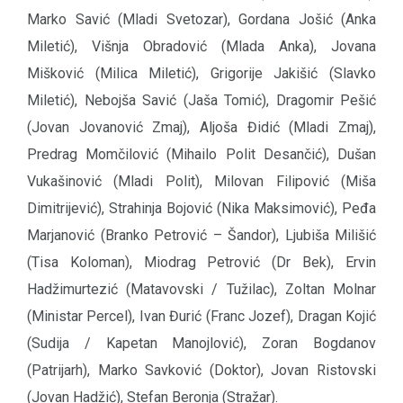
Marko Savić (Mladi Svetozar), Gordana Jošić (Anka
Miletić), Višnja Obradović (Mlada Anka), Jovana
Mišković (Milica Miletić), Grigorije Jakišić (Slavko
Miletić), Nebojša Savić (Jaša Tomić), Dragomir Pešić
(Jovan Jovanović Zmaj), Aljoša Đidić (Mladi Zmaj),
Predrag Momčilović (Mihailo Polit Desančić), Dušan
Vukašinović (Mladi Polit), Milovan Filipović (Miša
Dimitrijević), Strahinja Bojović (Nika Maksimović), Peđa
Marjanović (Branko Petrović – Šandor), Ljubiša Milišić
(Tisa Koloman), Miodrag Petrović (Dr Bek), Ervin
Hadžimurtezić (Matavovski / Tužilac), Zoltan Molnar
(Ministar Percel), Ivan Đurić (Franc Jozef), Dragan Kojić
(Sudija / Kapetan Manojlović), Zoran Bogdanov
(Patrijarh), Marko Savković (Doktor), Jovan Ristovski
(Jovan Hadžić), Stefan Beronja (Stražar).