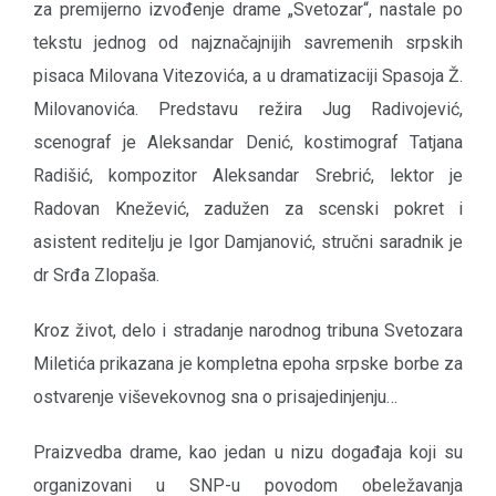
za premijerno izvođenje drame „Svetozar“, nastale po
tekstu jednog od najznačajnijih savremenih srpskih
pisaca Milovana Vitezovića, a u dramatizaciji Spasoja Ž.
Milovanovića. Predstavu režira Jug Radivojević,
scenograf je Aleksandar Denić, kostimograf Tatjana
Radišić, kompozitor Aleksandar Srebrić, lektor je
Radovan Knežević, zadužen za scenski pokret i
asistent reditelju je Igor Damjanović, stručni saradnik je
dr Srđa Zlopaša.
Kroz život, delo i stradanje narodnog tribuna Svetozara
Miletića prikazana je kompletna epoha srpske borbe za
ostvarenje viševekovnog sna o prisajedinjenju…
Praizvedba drame, kao jedan u nizu događaja koji su
organizovani u SNP-u povodom obeležavanja