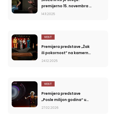
premijerno 15. novembra u
SNP-u
14.11.2025
VEST
Premijera predstave „Žak
ili pokornost” na kamernoj
sceni SNP-a
24.12.2025
VEST
Premijera predstave
„Posle milijon godina“ u
SNP-u
27.02.2026