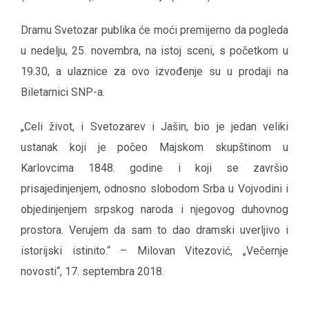
Dramu Svetozar publika će moći premijerno da pogleda
u nedelju, 25. novembra, na istoj sceni, s početkom u
19.30, a ulaznice za ovo izvođenje su u prodaji na
Biletarnici SNP-a.
„Celi život, i Svetozarev i Jašin, bio je jedan veliki
ustanak koji je počeo Majskom skupštinom u
Karlovcima 1848. godine i koji se završio
prisajedinjenjem, odnosno slobodom Srba u Vojvodini i
objedinjenjem srpskog naroda i njegovog duhovnog
prostora. Verujem da sam to dao dramski uverljivo i
istorijski istinito.“ – Milovan Vitezović, „Večernje
novosti“, 17. septembra 2018.