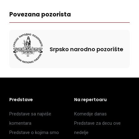
Povezana pozorista
Srpsko narodno pozorište
Predstave
Na repertoaru
Predstave sa najviše
Komedije danas
komentara
Predstave za decu ove
Predstave o kojima smo
nedelje