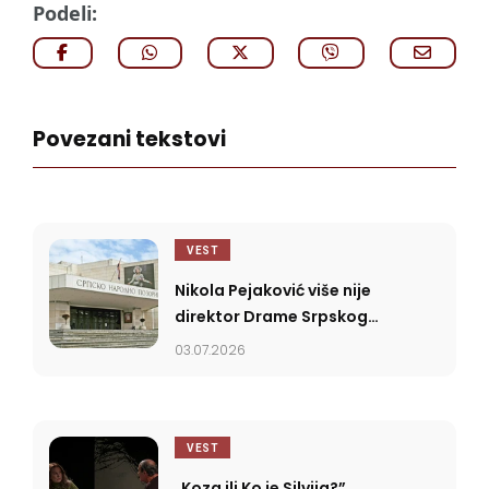
Podeli:
Povezani tekstovi
VEST
Nikola Pejaković više nije
direktor Drame Srpskog
narodnog pozorišta
03.07.2026
VEST
„Koza ili Ko je Silvija?”