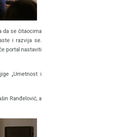
za da se čitaocima
ste i razvija se.
e portal nastaviti
njige „Umetnost i
ašin Ranđelović, a