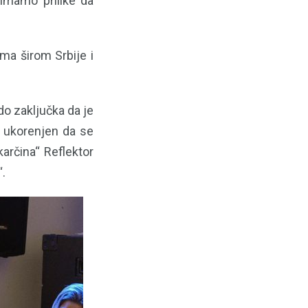
 imamo prilike da
ma širom Srbije i
o zaključka da je
o ukorenjen da se
arčina“ Reflektor
“.