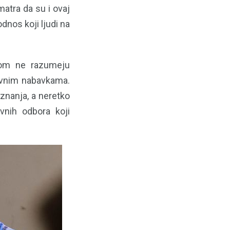
matra da su i ovaj
odnos koji ljudi na
vnom ne razumeju
javnim nabavkama.
znanja, a neretko
vnih odbora koji