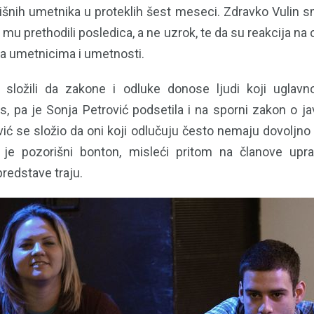
rišnih umetnika u proteklih šest meseci. Zdravko Vulin s
su mu prethodili posledica, a ne uzrok, te da su reakcija na 
ma umetnicima i umetnosti.
 složili da zakone i odluke donose ljudi koji ugla
es, pa je Sonja Petrović podsetila i na sporni zakon o 
ić se složio da oni koji odlučuju često nemaju dovoljno 
 je pozorišni bonton, misleći pritom na članove upra
redstave traju.