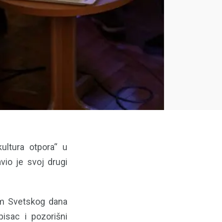
ultura otpora“ u
io je svoj drugi
om Svetskog dana
pisac i pozorišni