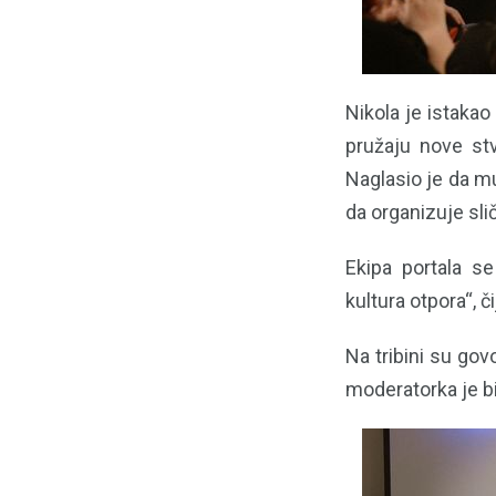
Nikola je istakao
pružaju nove stv
Naglasio je da mu
da organizuje sli
Ekipa portala se
kultura otpora“, č
Na tribini su gov
moderatorka je bi