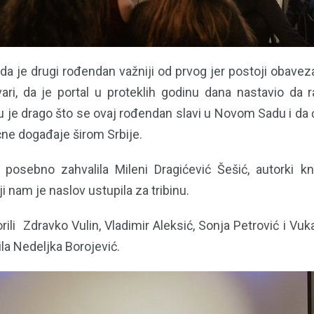
 da je drugi rođendan važniji od prvog jer postoji obave
ari, da je portal u proteklih godinu dana nastavio da ra
 je drago što se ovaj rođendan slavi u Novom Sadu i da ć
čne događaje širom Srbije.
 posebno zahvalila Mileni Dragićević Šešić, autorki k
iji nam je naslov ustupila za tribinu.
orili Zdravko Vulin, Vladimir Aleksić, Sonja Petrović i Vuk
la Nedeljka Borojević.