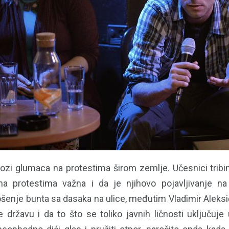
ulozi glumaca na protestima širom zemlje. Učesnici tribi
a protestima važna i da je njihovo pojavljivanje na b
šenje bunta sa dasaka na ulice, međutim Vladimir Aleksić
 državu i da to što se toliko javnih ličnosti uključuj