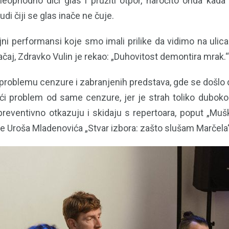
eophodno dići glas i pružiti otpor, naročito onda kada
di čiji se glas inače ne čuje.
ni performansi koje smo imali prilike da vidimo na ulica
načaj, Zdravko Vulin je rekao: „Duhovitost demontira mrak.“
problemu cenzure i zabranjenih predstava, gde se došlo d
ći problem od same cenzure, jer je strah toliko dubok
reventivno otkazuju i skidaju s repertoara, poput „Mušk
ave Uroša Mladenovića „Stvar izbora: zašto slušam Marčela