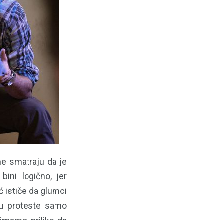
ne smatraju da je
ini logično, jer
 ističe da glumci
e u proteste samo