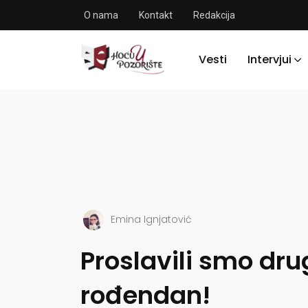
O nama
Kontakt
Redakcija
Vesti
Intervjui
Emina Ignjatović
Proslavili smo dru
rođendan!