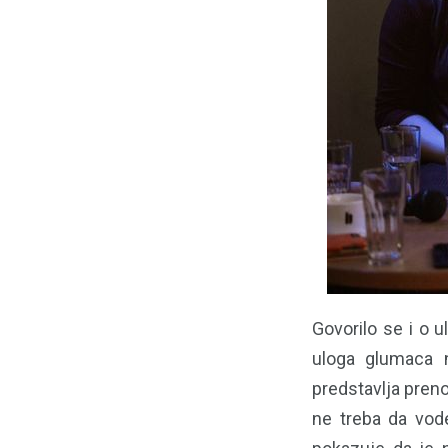
Govorilo se i o 
uloga glumaca n
predstavlja preno
ne treba da vode