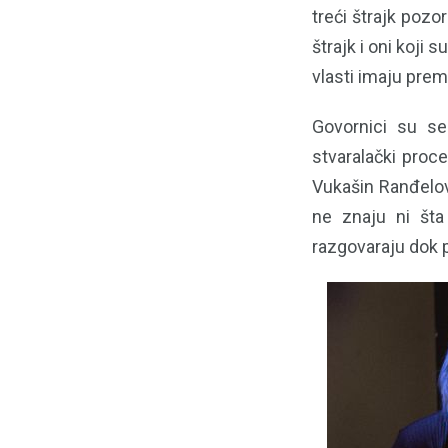
treći štrajk pozo
štrajk i oni koji 
vlasti imaju pre
Govornici su se
stvaralački proc
Vukašin Ranđelov
ne znaju ni šta
razgovaraju dok p