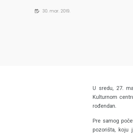
30. mar. 2019.
U sredu, 27. ma
Kulturnom centr
rođendan.
Pre samog počet
pozorišta, koju 