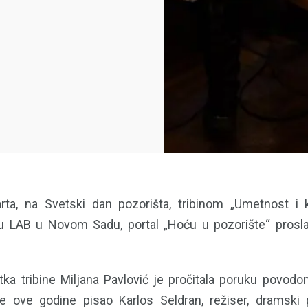
rta, na Svetski dan pozorišta, tribinom „Umetnost i k
u LAB u Novom Sadu, portal „Hoću u pozorište“ proslav
ka tribine Miljana Pavlović je pročitala poruku povod
je ove godine pisao Karlos Seldran, režiser, dramski 