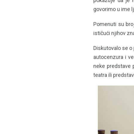
pokazuje da je n
govorimo u ime lju
Pomenuti su broj
ističući njihov z
Diskutovalo se o 
autocenzura i ve
neke predstave p
teatra ili predst