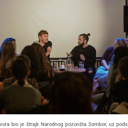
vora bio je štrajk Narodnog pozorišta Sombor, uz pods