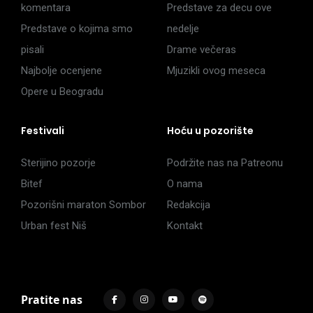
komentara
Predstave za decu ove
Predstave o kojima smo
nedelje
pisali
Drame večeras
Najbolje ocenjene
Mjuzikli ovog meseca
Opere u Beogradu
Festivali
Hoću u pozorište
Sterijino pozorje
Podržite nas na Patreonu
Bitef
O nama
Pozorišni maraton Sombor
Redakcija
Urban fest Niš
Kontakt
Pratite nas