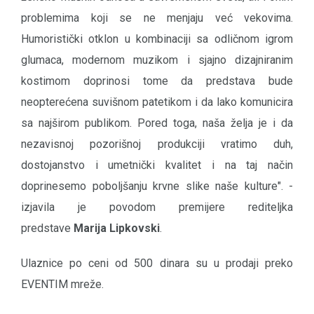
problemima koji se ne menjaju već vekovima.
Humoristički otklon u kombinaciji sa odličnom igrom
glumaca, modernom muzikom i sjajno dizajniranim
kostimom doprinosi tome da predstava bude
neopterećena suvišnom patetikom i da lako komunicira
sa najširom publikom. Pored toga, naša želja je i da
nezavisnoj pozorišnoj produkciji vratimo duh,
dostojanstvo i umetnički kvalitet i na taj način
doprinesemo poboljšanju krvne slike naše kulture". -
izjavila je povodom premijere rediteljka
predstave
Marija Lipkovski
.
Ulaznice po ceni od 500 dinara su u prodaji preko
EVENTIM mreže.