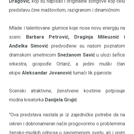
Dragović
, koji su napisali i originalne songove koji celu
predstavu čine maštovitom, razigranom i dinamičnom.
Mlade i talentovane glumice koje nose novu energiju na
sceni:
Barbara Petrović, Draginja Mileusnić i
Anđelka Simović
predvođene su našom poznatom
dramskom umetnicom
Snežanom Savić
u ulozi šefice
orkestra, gospođe Ortanž, a jedini muški član
ekipe
Aleksandar Jovanović
tumači lik pijaniste.
Scenski atraktivne, ženstvene kostime potpisuje
modna kreatorka
Danijela Grujić
.
"Ova predstava nastala je iz zajedničke potrebe da na
iskren i dobronameran način progovorimo o problemima
žensko-muških odnosa u savremenom svetu, ali i onim