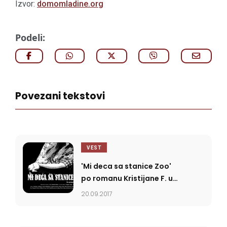
Izvor:
domomladine.org
Podeli:
Povezani tekstovi
VEST
'Mi deca sa stanice Zoo'
po romanu Kristijane F. u
Domu omladine
20.09.2017