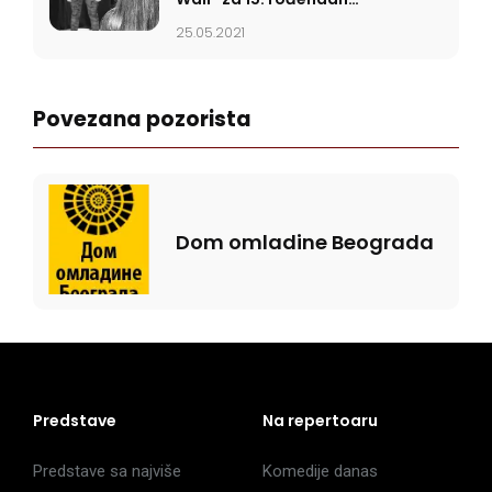
Studija Centar
25.05.2021
Povezana pozorista
Dom omladine Beograda
Predstave
Na repertoaru
Predstave sa najviše
Komedije danas