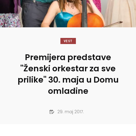
VEST
Premijera predstave
"Ženski orkestar za sve
prilike" 30. maja u Domu
omladine
29. maj 2017.