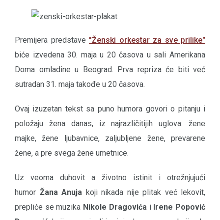
Premijera predstave
"Ženski orkestar za sve prilike"
biće izvedena 30. maja u 20 časova u sali Amerikana
Doma omladine u Beograd. Prva repriza će biti već
sutradan 31. maja takođe u 20 časova.
Ovaj izuzetan tekst sa puno humora govori o pitanju i
položaju žena danas, iz najrazličitijih uglova: žene
majke, žene ljubavnice, zaljubljene žene, prevarene
žene, a pre svega žene umetnice.
Uz veoma duhovit a životno istinit i otrežnjujući
humor
Žana Anuja
koji nikada nije plitak već lekovit,
prepliće se muzika
Nikole Dragovića
i
Irene Popović