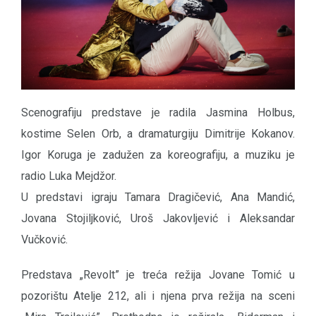
Scenografiju predstave je radila Jasmina Holbus,
kostime Selen Orb, a dramaturgiju Dimitrije Kokanov.
Igor Koruga je zadužen za koreografiju, a muziku je
radio Luka Mejdžor.
U predstavi igraju Tamara Dragičević, Ana Mandić,
Jovana Stojiljković, Uroš Jakovljević i Aleksandar
Vučković.
Predstava „Revolt” je treća režija Jovane Tomić u
pozorištu Atelje 212, ali i njena prva režija na sceni