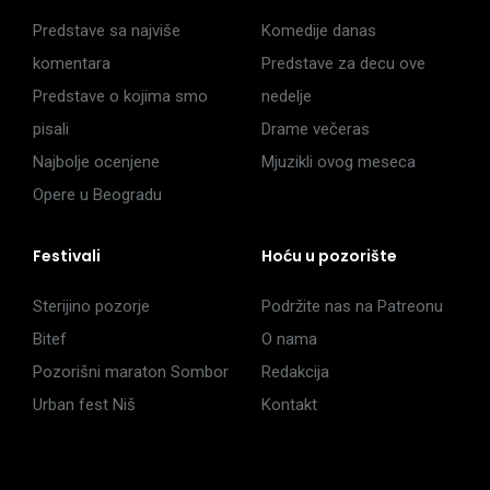
Predstave sa najviše
Komedije danas
komentara
Predstave za decu ove
Predstave o kojima smo
nedelje
pisali
Drame večeras
Najbolje ocenjene
Mjuzikli ovog meseca
Opere u Beogradu
Festivali
Hoću u pozorište
Sterijino pozorje
Podržite nas na Patreonu
Bitef
O nama
Pozorišni maraton Sombor
Redakcija
Urban fest Niš
Kontakt