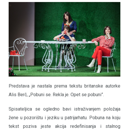
Predstava je nastala prema tekstu britanske autorke
Alis Berč, „Pobuni se. Rekla je. Opet se pobuni”.
Spisateljica se ogledno bavi istraživanjem položaja
žene u pozorištu i jeziku u patrijarhatu. Pobuna na koju
tekst poziva jeste akcija redefinisanja i stalnog