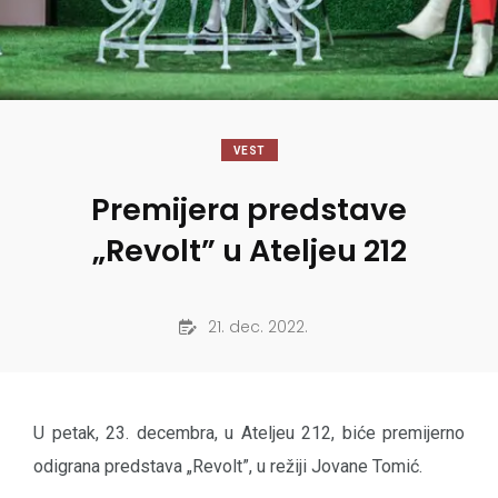
VEST
Premijera predstave
„Revolt” u Ateljeu 212
21. dec. 2022.
U petak, 23. decembra, u Ateljeu 212, biće premijerno
odigrana predstava „Revolt”, u režiji Jovane Tomić.