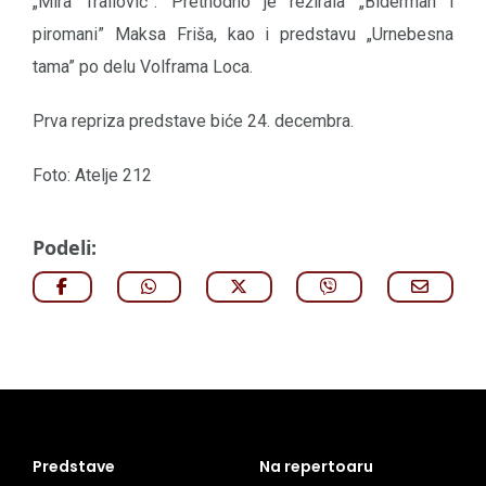
„Mira Trailović”. Prethodno je režirala „Biderman i
piromani” Maksa Friša, kao i predstavu „Urnebesna
tama” po delu Volframa Loca.
Prva repriza predstave biće 24. decembra.
Foto: Atelje 212
Podeli:
Predstave
Na repertoaru