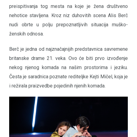
preispitivanja tog mesta na koje je žena društveno
nehotice stavljena. Kroz niz duhovitih scena Alis Berč
nudi obrte u polju prepoznatljivih situacija muško-
ženskih odnosa.
Berč je jedna od najznačajnijih predstavnica savremene
britanske drame 21. veka. Ovo će biti prvo izvođenje
nekog njenog komada na našim prostorima i jeziku.
Česta je saradnica poznate rediteljke Kejti Mičel, koja je
i režirala praizvedbe pojedinih njenih komada.