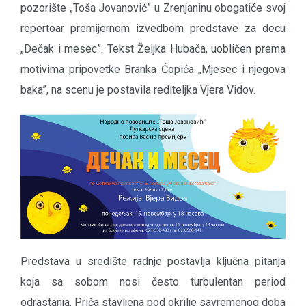
pozorište „Toša Jovanović” u Zrenjaninu obogatiće svoj
repertoar premijernom izvedbom predstave za decu
„Dečak i mesec”. Tekst Željka Hubača, uobličen prema
motivima pripovetke Branka Ćopića „Mjesec i njegova
baka”, na scenu je postavila rediteljka Vjera Vidov.
Predstava u središte radnje postavlja ključna pitanja
koja sa sobom nosi često turbulentan period
odrastanja. Priča stavljena pod okrilje savremenog doba