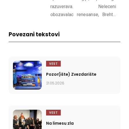
razuverava. Neleceni
obozavalac renesanse, Brehta,
Kafke i hladnog nesa. Fizicki na
relaciji Ruma-Novi Sad, ali u
Povezani tekstovi
mislima poseduje mali plac u
Nedodjiji gde je cesce.
VEST
Pozor(ište) Zvezdarište
21.05.2026
VEST
Na limesu zla