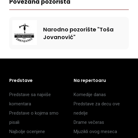
Povezana pozorista
Narodno pozorište "Toša
Jovanović"
Predstave
Na repertoaru
Predstave sa najviše
Komedije danas
komentara
Predstave za decu ove
Predstave o kojima smo
nedelje
pisali
Drame večeras
Najbolje ocenjene
Mjuzikli ovog meseca