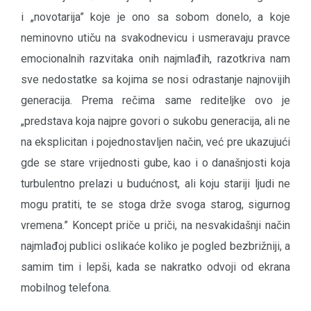
i „novotarija” koje je ono sa sobom donelo, a koje
neminovno utiču na svakodnevicu i usmeravaju pravce
emocionalnih razvitaka onih najmlađih, razotkriva nam
sve nedostatke sa kojima se nosi odrastanje najnovijih
generacija. Prema rečima same rediteljke ovo je
„predstava koja najpre govori o sukobu generacija, ali ne
na eksplicitan i pojednostavljen način, već pre ukazujući
gde se stare vrijednosti gube, kao i o današnjosti koja
turbulentno prelazi u budućnost, ali koju stariji ljudi ne
mogu pratiti, te se stoga drže svoga starog, sigurnog
vremena.” Koncept priče u priči, na nesvakidašnji način
najmlađoj publici oslikaće koliko je pogled bezbrižniji, a
samim tim i lepši, kada se nakratko odvoji od ekrana
mobilnog telefona.