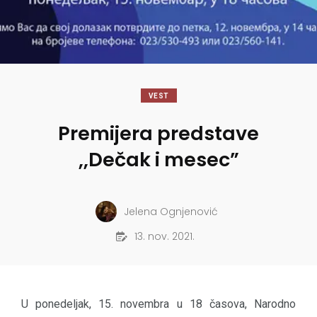
VEST
Premijera predstave
,,Dečak i mesec”
Jelena Ognjenović
13. nov. 2021.
U ponedeljak, 15. novembra u 18 časova, Narodno