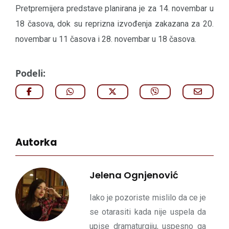
Pretpremijera predstave planirana je za 14. novembar u
18 časova, dok su reprizna izvođenja zakazana za 20.
novembar u 11 časova i 28. novembar u 18 časova.
Podeli:
Autorka
Jelena Ognjenović
Iako je pozoriste mislilo da ce je
se otarasiti kada nije uspela da
upise dramaturgiju, uspesno ga