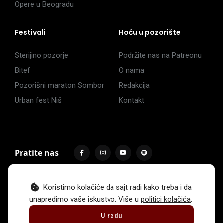
Opere u Beogradu
Festivali
Hoću u pozorište
Sterijino pozorje
Podržite nas na Patreonu
Bitef
O nama
Pozorišni maraton Sombor
Redakcija
Urban fest Niš
Kontakt
Pratite nas
Koristimo kolačiće da sajt radi kako treba i da
unapredimo vaše iskustvo. Više u
politici kolačića
.
Impressum
Politika privatnosti
Uslovi korišćenja
U redu
© 2017 -
2026
. Sva prava zadržava Hoću u pozorište.