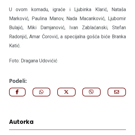
U ovom komadu, igraće i Ljubinka Klarić, Nataša
Marković, Paulina Manov, Nada Macanković, Ljubomir
Bulajić, Miki Damjanović, Ivan Zablaćanski, Stefan
Radonjić, Amar Ćorović, a specijalna gošća biće Branka
Katić.
Foto: Dragana Udovićić
Podeli:
Autorka