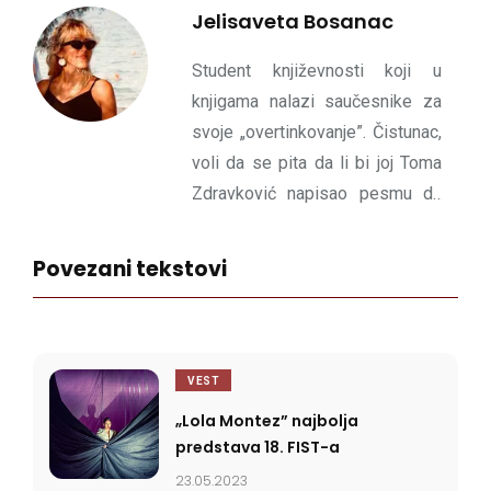
Jelisaveta Bosanac
Student književnosti koji u
knjigama nalazi saučesnike za
svoje „overtinkovanje”. Čistunac,
voli da se pita da li bi joj Toma
Zdravković napisao pesmu da
ga je poznavala, želi da preko
dramske forme pomiri svoje
Povezani tekstovi
studije sa ljubavlju prema
pozorištu.
VEST
„Lola Montez” najbolja
predstava 18. FIST-a
23.05.2023