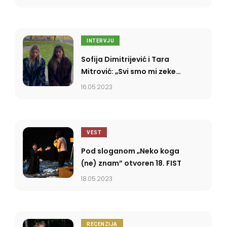
INTERVJU
Sofija Dimitrijević i Tara
Mitrović: „Svi smo mi zeke,
ali nismo svi skakači”
16.05.2023
VEST
Pod sloganom „Neko koga
(ne) znam” otvoren 18. FIST
18.05.2023
RECENZIJA