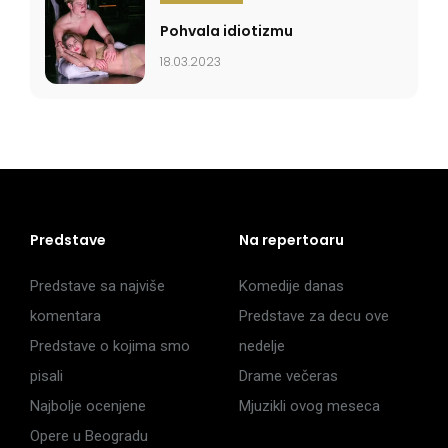
Pohvala idiotizmu
18.03.2023
Predstave
Na repertoaru
Predstave sa najviše
Komedije danas
komentara
Predstave za decu ove
Predstave o kojima smo
nedelje
pisali
Drame večeras
Najbolje ocenjene
Mjuzikli ovog meseca
Opere u Beogradu