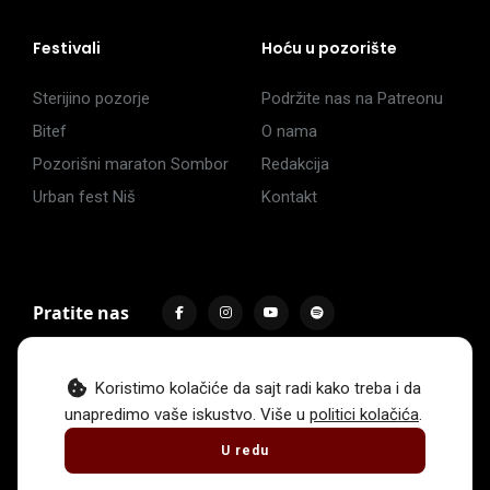
Festivali
Hoću u pozorište
Sterijino pozorje
Podržite nas na Patreonu
Bitef
O nama
Pozorišni maraton Sombor
Redakcija
Urban fest Niš
Kontakt
Pratite nas
Koristimo kolačiće da sajt radi kako treba i da
unapredimo vaše iskustvo. Više u
politici kolačića
.
Impressum
Politika privatnosti
Uslovi korišćenja
U redu
© 2017 -
2026
. Sva prava zadržava Hoću u pozorište.