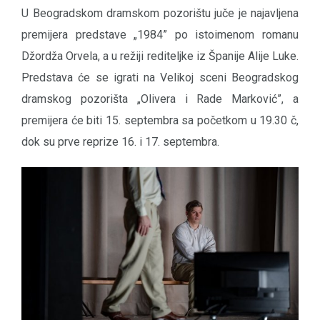
U Beogradskom dramskom pozorištu juče je najavljena
premijera predstave „1984” po istoimenom romanu
Džordža Orvela, a u režiji rediteljke iz Španije Alije Luke.
Predstava će se igrati na Velikoj sceni Beogradskog
dramskog pozorišta „Olivera i Rade Marković”, a
premijera će biti 15. septembra sa početkom u 19.30 č,
dok su prve reprize 16. i 17. septembra.