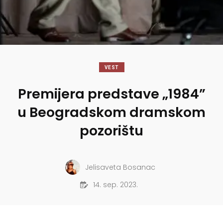
VEST
Premijera predstave „1984”
u Beogradskom dramskom
pozorištu
Jelisaveta Bosanac
14. sep. 2023.