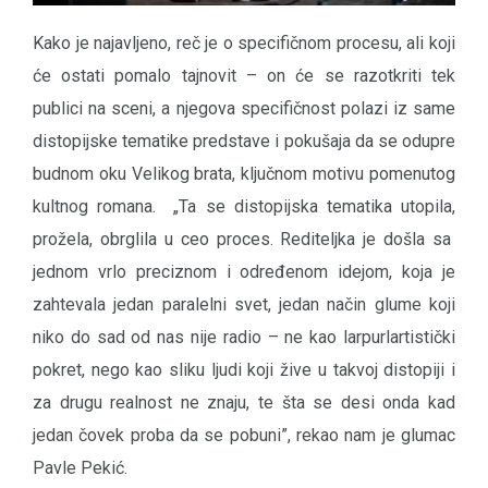
Kako je najavljeno, reč je o specifičnom procesu, ali koji
će ostati pomalo tajnovit – on će se razotkriti tek
publici na sceni, a njegova specifičnost polazi iz same
distopijske tematike predstave i pokušaja da se odupre
budnom oku Velikog brata, ključnom motivu pomenutog
kultnog romana. „Ta se distopijska tematika utopila,
prožela, obrglila u ceo proces. Rediteljka je došla sa
jednom vrlo preciznom i određenom idejom, koja je
zahtevala jedan paralelni svet, jedan način glume koji
niko do sad od nas nije radio – ne kao larpurlartistički
pokret, nego kao sliku ljudi koji žive u takvoj distopiji i
za drugu realnost ne znaju, te šta se desi onda kad
jedan čovek proba da se pobuni”, rekao nam je glumac
Pavle Pekić.