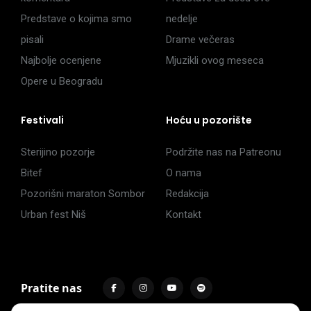
Predstave o kojima smo
nedelje
pisali
Drame večeras
Najbolje ocenjene
Mjuzikli ovog meseca
Opere u Beogradu
Festivali
Hoću u pozorište
Sterijino pozorje
Podržite nas na Patreonu
Bitef
O nama
Pozorišni maraton Sombor
Redakcija
Urban fest Niš
Kontakt
Pratite nas