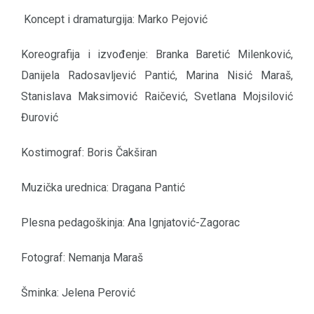
Koncept i dramaturgija: Marko Pejović
Koreografija i izvođenje: Branka Baretić Milenković,
Danijela Radosavljević Pantić, Marina Nisić Maraš,
Stanislava Maksimović Raičević, Svetlana Mojsilović
Đurović
Kostimograf: Boris Čakširan
Muzička urednica: Dragana Pantić
Plesna pedagoškinja: Ana Ignjatović-Zagorac
Fotograf: Nemanja Maraš
Šminka: Jelena Perović