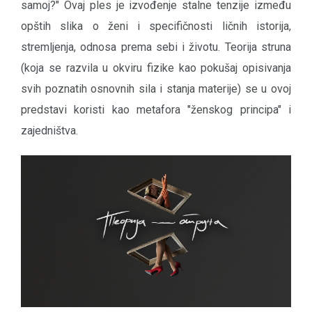
samoj?" Ovaj ples je izvođenje stalne tenzije između
opštih slika o ženi i specifičnosti ličnih istorija,
stremljenja, odnosa prema sebi i životu. Teorija struna
(koja se razvila u okviru fizike kao pokušaj opisivanja
svih poznatih osnovnih sila i stanja materije) se u ovoj
predstavi koristi kao metafora "ženskog principa" i
zajedništva.