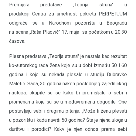
Premijera predstave „Teorija struna" u
produkciji Centra za umetnost pokreta PERPETUUM
odigraće se u Narodnom pozorištu u Beogradu
na scena „Raša Plaović" 17. maja sa početkom u 20:30
časova.
Plesna predstava „Teorija struna" je nastala kao rezultat
ko-autorskog rada žena koje su u dobi između 50 i 60
godina i koje su nekada plesale u studiju Dubravke
Maletić. Sada, 30 godina nakon poslednjeg zajedničkog
nastupa, okupile su se kako bi promišljale o sebi i
promenama koje su se u međuvremenu dogodile. One
postavljaju sebi i drugima pitanja: „Može li žena plesati
u pozorištu i kada navrši 50 godina? Šta je njena uloga u
durštvu i porodici? Kakv je njen odnos prema sebi