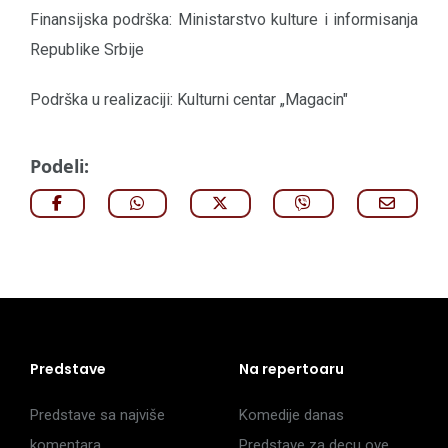
Finansijska podrška: Ministarstvo kulture i informisanja
Republike Srbije
Podrška u realizaciji: Kulturni centar „Magacin"
Podeli:
Predstave
Na repertoaru
Predstave sa najviše
Komedije danas
komentara
Predstave za decu ove