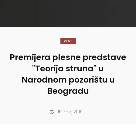
VEST
Premijera plesne predstave
"Teorija struna" u
Narodnom pozorištu u
Beogradu
16. maj 2019.