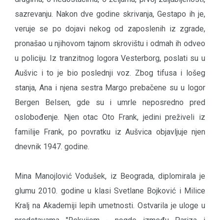
sazrevanju. Nakon dve godine skrivanja, Gestapo ih je,
veruje se po dojavi nekog od zaposlenih iz zgrade,
pronašao u njihovom tajnom skrovištu i odmah ih odveo
u policiju. Iz tranzitnog logora Vesterborg, poslati su u
Aušvic i to je bio poslednji voz. Zbog tifusa i lošeg
stanja, Ana i njena sestra Margo prebačene su u logor
Bergen Belsen, gde su i umrle neposredno pred
oslobođenje. Njen otac Oto Frank, jedini preživeli iz
familije Frank, po povratku iz Aušvica objavljuje njen
dnevnik 1947. godine.
Mina Manojlović Vodušek, iz Beograda, diplomirala je
glumu 2010. godine u klasi Svetlane Bojković i Milice
Kralj na Akademiji lepih umetnosti. Ostvarila je uloge u