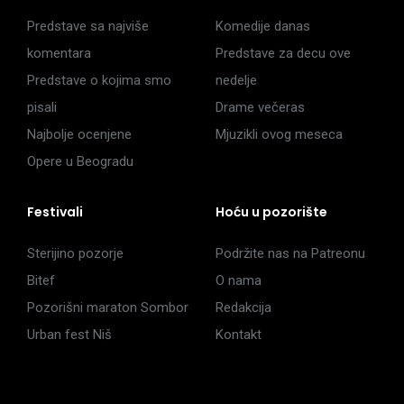
Predstave sa najviše
Komedije danas
komentara
Predstave za decu ove
Predstave o kojima smo
nedelje
pisali
Drame večeras
Najbolje ocenjene
Mjuzikli ovog meseca
Opere u Beogradu
Festivali
Hoću u pozorište
Sterijino pozorje
Podržite nas na Patreonu
Bitef
O nama
Pozorišni maraton Sombor
Redakcija
Urban fest Niš
Kontakt