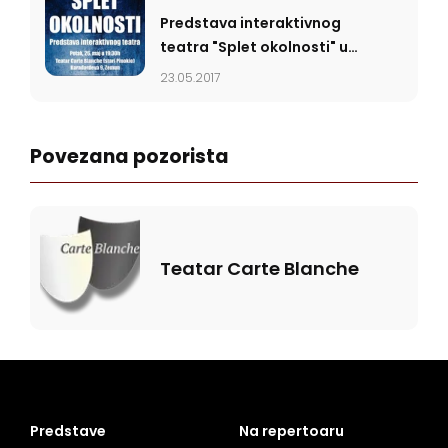
Predstava interaktivnog
teatra "Splet okolnosti" u
petak u Carte Blanche
23.05.2017
Povezana pozorista
Teatar Carte Blanche
Predstave
Na repertoaru