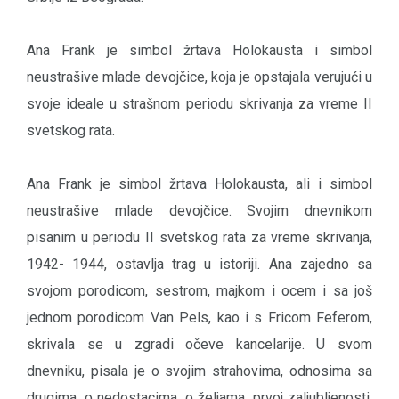
Ana Frank je simbol žrtava Holokausta i simbol
neustrašive mlade devojčice, koja je opstajala verujući u
svoje ideale u strašnom periodu skrivanja za vreme II
svetskog rata.
Ana Frank je simbol žrtava Holokausta, ali i simbol
neustrašive mlade devojčice. Svojim dnevnikom
pisanim u periodu II svetskog rata za vreme skrivanja,
1942- 1944, ostavlja trag u istoriji. Ana zajedno sa
svojom porodicom, sestrom, majkom i ocem i sa još
jednom porodicom Van Pels, kao i s Fricom Feferom,
skrivala se u zgradi očeve kancelarije. U svom
dnevniku, pisala je o svojim strahovima, odnosima sa
drugima, o nedostacima, o željama, prvoj zaljubljenosti,