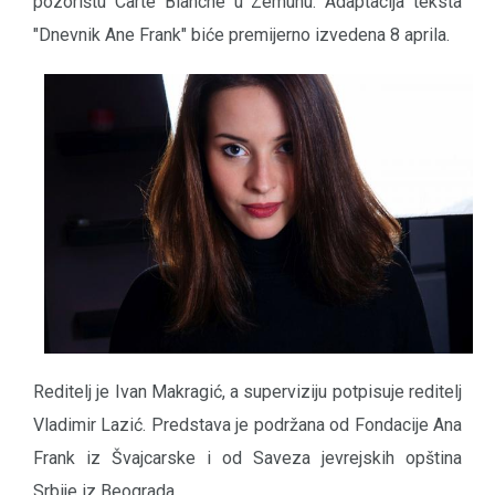
pozorištu Carte Blanche u Zemunu. Adaptacija teksta
"Dnevnik Ane Frank" biće premijerno izvedena 8 aprila.
Reditelj je Ivan Makragić, a superviziju potpisuje reditelj
Vladimir Lazić. Predstava je podržana od Fondacije Ana
Frank iz Švajcarske i od Saveza jevrejskih opština
Srbije iz Beograda.