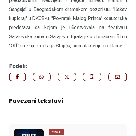
predstavama "Rekvijem - negde između Pariza i
Šangaja" u Beogradskom dramskom pozorištu, "Kakav
kupleraj" u DKCB-u, "Povratak Malog Princa" koautorska
predstava sa kojom je učestvovala na festivalu
Sarajevska zima u Sarajevu. Igrala je u domaćem filmu
"Off" u režiji Predraga Stojića, snimala serije i reklame.
Podeli:
Povezani tekstovi
VEST