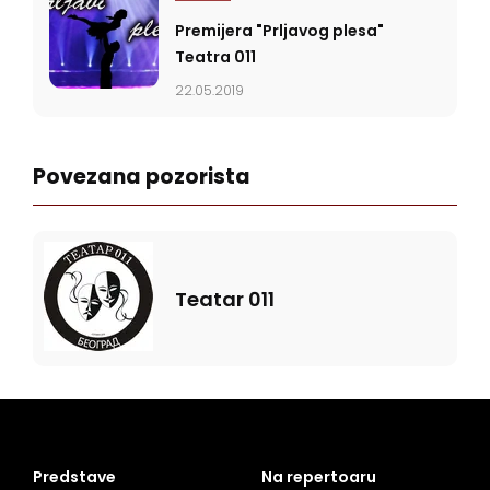
Premijera "Prljavog plesa"
Teatra 011
22.05.2019
Povezana pozorista
Teatar 011
Predstave
Na repertoaru