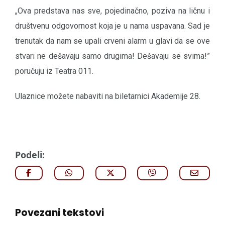
„Ova predstava nas sve, pojedinačno, poziva na ličnu i
društvenu odgovornost koja je u nama uspavana. Sad je
trenutak da nam se upali crveni alarm u glavi da se ove
stvari ne dešavaju samo drugima! Dešavaju se svima!”
poručuju iz Teatra 011.
Ulaznice možete nabaviti na biletarnici Akademije 28.
Podeli:
Povezani tekstovi