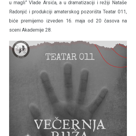
u magli” Vlade Arsića, a u dramatizaciji i režiji Nataše
Radonjić i produkciji amaterskog pozorišta Teatar 011,
biće premijerno izveden 16. maja od 20 časova na
sceni Akademije 28.