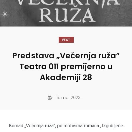
VEST
Predstava „Večernja ruža”
Teatra 011 premijerno u
Akademiji 28
15. maj 2023.
Komad „Večernja ruža”, po motivima romana „Izgubljene