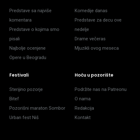
Predstave sa najviše
Komedije danas
komentara
Predstave za decu ove
Predstave o kojima smo
nedelje
pisali
Drame večeras
Najbolje ocenjene
Mjuzikli ovog meseca
Opere u Beogradu
Festivali
Hoću u pozorište
Sterijino pozorje
Podržite nas na Patreonu
Bitef
O nama
Pozorišni maraton Sombor
Redakcija
Urban fest Niš
Kontakt