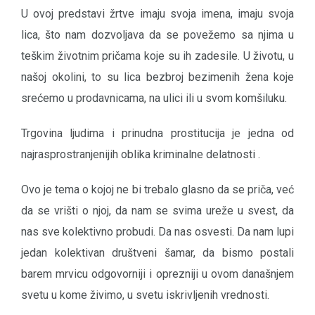
U ovoj predstavi žrtve imaju svoja imena, imaju svoja
lica, što nam dozvoljava da se povežemo sa njima u
teškim životnim pričama koje su ih zadesile. U životu, u
našoj okolini, to su lica bezbroj bezimenih žena koje
srećemo u prodavnicama, na ulici ili u svom komšiluku.
Trgovina ljudima i prinudna prostitucija je jedna od
najrasprostranjenijih oblika kriminalne delatnosti .
Ovo je tema o kojoj ne bi trebalo glasno da se priča, već
da se vrišti o njoj, da nam se svima ureže u svest, da
nas sve kolektivno probudi. Da nas osvesti. Da nam lupi
jedan kolektivan društveni šamar, da bismo postali
barem mrvicu odgovorniji i oprezniji u ovom današnjem
svetu u kome živimo, u svetu iskrivljenih vrednosti.