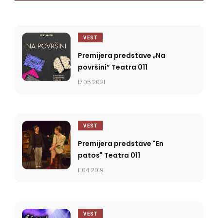
VEST
Premijera predstave „Na
površini” Teatra 011
17.05.2021
VEST
Premijera predstave "En
patos" Teatra 011
11.04.2019
VEST