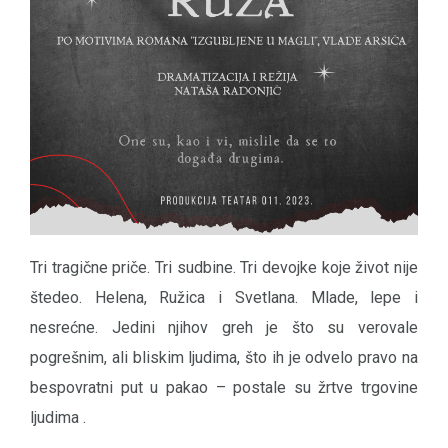
Tri tragične priče. Tri sudbine. Tri devojke koje život nije
štedeo. Helena, Ružica i Svetlana. Mlade, lepe i
nesrećne. Jedini njihov greh je što su verovale
pogrešnim, ali bliskim ljudima, što ih je odvelo pravo na
bespovratni put u pakao – postale su žrtve trgovine
ljudima .