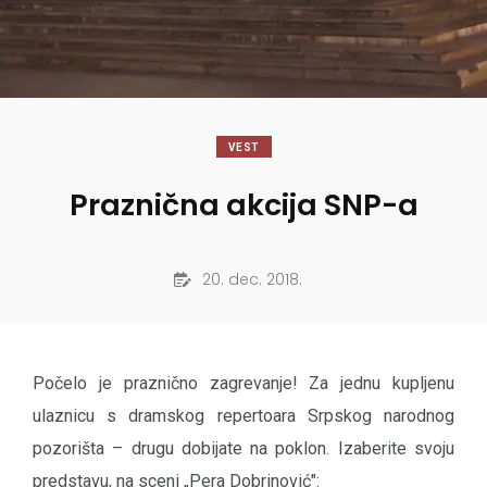
VEST
Praznična akcija SNP-a
20. dec. 2018.
Počelo je praznično zagrevanje! Za jednu kupljenu
ulaznicu s dramskog repertoara Srpskog narodnog
pozorišta – drugu dobijate na poklon. Izaberite svoju
predstavu, na sceni „Pera Dobrinović":