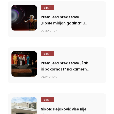
VEST
Premijera predstave
„Posle milijon godina“ u
SNP-u
27.02.2026
VEST
Premijera predstave „Žak
ili pokornost” na kamernoj
sceni SNP-a
24.12.2025
VEST
Nikola Pejaković više nije