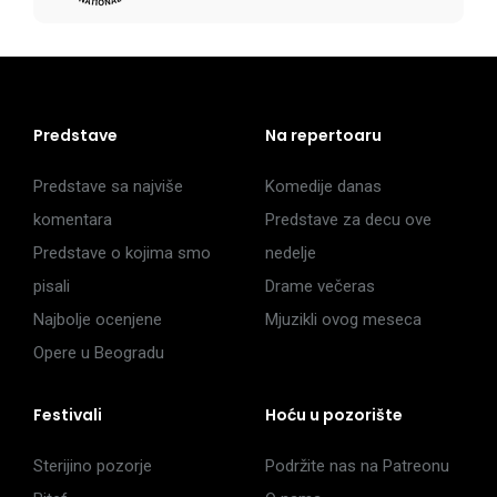
Predstave
Na repertoaru
Predstave sa najviše
Komedije danas
komentara
Predstave za decu ove
Predstave o kojima smo
nedelje
pisali
Drame večeras
Najbolje ocenjene
Mjuzikli ovog meseca
Opere u Beogradu
Festivali
Hoću u pozorište
Sterijino pozorje
Podržite nas na Patreonu