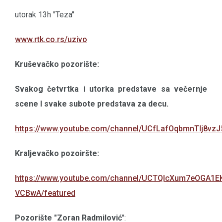
utorak 13h "Teza"
www.rtk.co.rs/uzivo
Kruševačko pozorište:
Svakog četvrtka i utorka predstave sa večernje
scene I svake subote predstava za decu.
https://www.youtube.com/channel/UCfLafOqbmnTlj8vzJ
Kraljevačko pozoiršte:
https://www.youtube.com/channel/UCTQlcXum7eOGA1E
VCBwA/featured
Pozorište "Zoran Radmilović
":