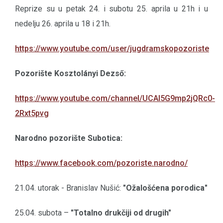
Reprize su u petak 24. i subotu 25. aprila u 21h i u
nedelju 26. aprila u 18 i 21h.
https://www.youtube.com/user/jugdramskopozoriste
Pozorište Kosztolányi Dezső:
https://www.youtube.com/channel/UCAI5G9mp2jQRc0-
2Rxt5pvg
Narodno pozorište Subotica:
https://www.facebook.com/pozoriste.narodno/
21.04. utorak - Branislav Nušić:
"Ožalošćena porodica"
25.04. subota –
"Totalno drukčiji od drugih"