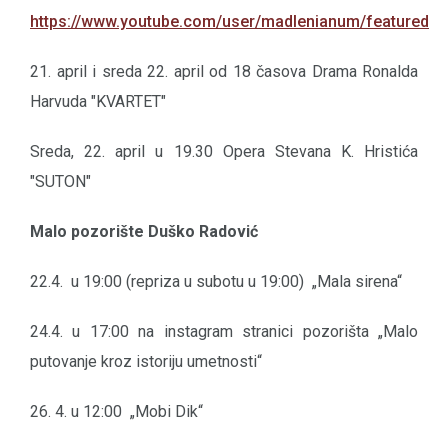
https://www.youtube.com/user/madlenianum/featured
21. april i sreda 22. april od 18 časova Drama Ronalda
Harvuda "KVARTET"
Sreda, 22. april u 19.30 Opera Stevana K. Hristića
"SUTON"
Malo pozorište Duško Radović
22.4. u 19:00 (repriza u subotu u 19:00) „Mala sirena“
24.4. u 17:00 na instagram stranici pozorišta „Malo
putovanje kroz istoriju umetnosti“
26. 4. u 12:00 „Mobi Dik“