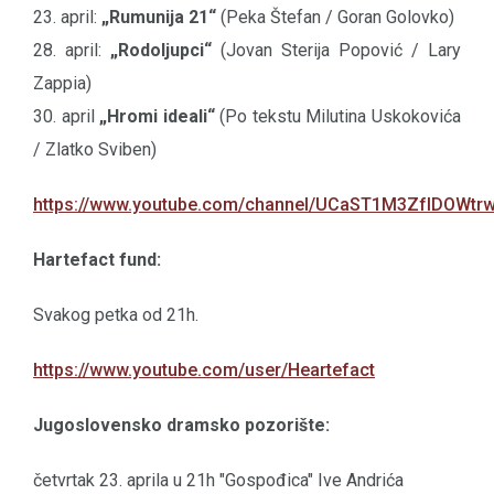
23. april:
„Rumunija 21“
(Peka Štefan / Goran Golovko)
28. april:
„Rodoljupci“
(Jovan Sterija Popović / Lary
Zappia)
30. april
„Hromi ideali“
(Po tekstu Milutina Uskokovića
/ Zlatko Sviben)
https://www.youtube.com/channel/UCaST1M3ZfIDOWt
Hartefact fund:
Svakog petka od 21h.
https://www.youtube.com/user/Heartefact
Jugoslovensko dramsko pozorište:
četvrtak 23. aprila u 21h "Gospođica" Ive Andrića