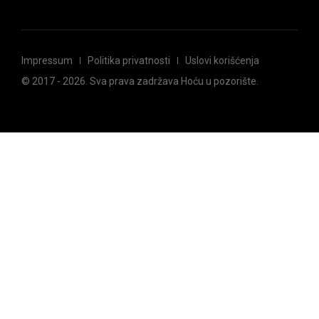
Impressum
Politika privatnosti
Uslovi korišćenja
© 2017 -
2026
. Sva prava zadržava Hoću u pozorište.