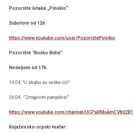
Pozorište lutaka „Pinokio“:
Subotom od 12h.
https://www.youtube.com/user/PozoristePinokio
Pozorište "Boško Buha":
Nedeljom od 17h.
19.04. "U strahu su velike oči"
26.04. "Zmajjovini pangalozi"
https://www.youtube.com/channel/UCPaRMxAmCVltd2B
Кnjaževsko-srpski teatar: