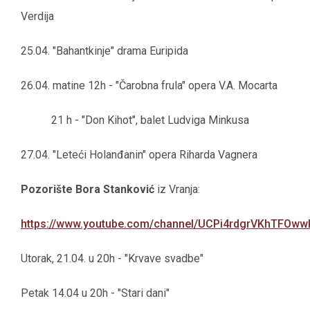
Verdija
25.04. "Bahantkinje" drama Euripida
26.04. matine 12h - "Čarobna frula" opera V.A. Mocarta
21 h - "Don Kihot", balet Ludviga Minkusa
27.04. "Leteći Holanđanin" opera Riharda Vagnera
Pozorište Bora Stanković
iz Vranja:
https://www.youtube.com/channel/UCPi4rdgrVKhTFO
Utorak, 21.04. u 20h - "Krvave svadbe"
Petak 14.04 u 20h - "Stari dani"