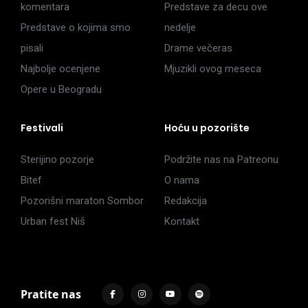
komentara
Predstave za decu ove
Predstave o kojima smo
nedelje
pisali
Drame večeras
Najbolje ocenjene
Mjuzikli ovog meseca
Opere u Beogradu
Festivali
Hoću u pozorište
Sterijino pozorje
Podržite nas na Patreonu
Bitef
O nama
Pozorišni maraton Sombor
Redakcija
Urban fest Niš
Kontakt
Pratite nas