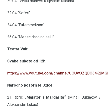
20.04. "Veliki manevri u tijesnim ulicama"
22.04 "Šoferi"
24.04 "Eufemmeizam"
26.04 "Mesec dana na selu"
Teatar Vuk:
Svake subote od 12h.
https://www.youtube.com/channel/UCUw3ZQBO34K2MGl
Narodno pozorište Užice:
21. april
: „Majstor i Margarita“
(Mihail Bulgakov /
Aleksandar Lukač)