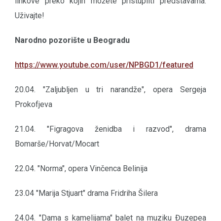
linkove preko kojih možete pristupiiti predstavama.
Uživajte!
Narodno pozorište u Beogradu
https://www.youtube.com/user/NPBGD1/featured
20.04. "Zaljubljen u tri narandže", opera Sergeja
Prokofjeva
21.04. "Figragova ženidba i razvod", drama
Bomarše/Horvat/Mocart
22.04. "Norma", opera Vinčenca Belinija
23.04 "Marija Stjuart" drama Fridriha Šilera
24.04. "Dama s kamelijama" balet na muziku Đuzepea