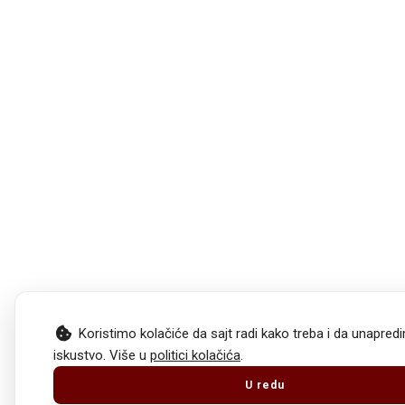
Koristimo kolačiće da sajt radi kako treba i da unapre
iskustvo. Više u
politici kolačića
.
U redu