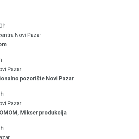
R
20h
centra Novi Pazar
oom
h
ovi Pazar
onalno pozorište Novi Pazar
8h
ovi Pazar
OMOM, Mikser produkcija
1h
azar