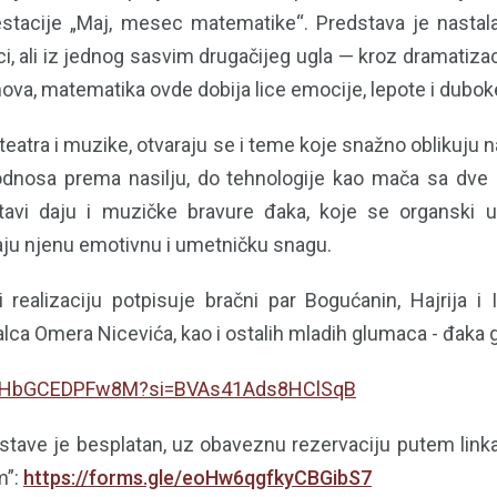
acije „Maj, mesec matematike“. Predstava je nastala 
 ali iz jednog sasvim drugačijeg ugla — kroz dramatizaci
va, matematika ovde dobija lice emocije, lepote i duboke
teatra i muzike, otvaraju se i teme koje snažno oblikuju
odnosa prema nasilju, do tehnologije kao mača sa dve
tavi daju i muzičke bravure đaka, koje se organski uk
ju njenu emotivnu i umetničku snagu.
i realizaciju potpisuje bračni par Bogućanin, Hajrija i 
lca Omera Nicevića, kao i ostalih mladih glumaca - đaka 
be/HbGCEDPFw8M?si=BVAs41Ads8HClSqB
stave je besplatan, uz obaveznu rezervaciju putem link
m”:
https://forms.gle/eoHw6qgfkyCBGibS7