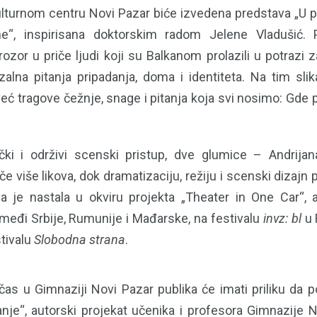
lturnom centru Novi Pazar biće izvedena predstava „U
, inspirisana doktorskim radom Jelene Vladušić. P
rozor u priče ljudi koji su Balkanom prolazili u potrazi
rzalna pitanja pripadanja, doma i identiteta. Na tim s
eć tragove čežnje, snage i pitanja koja svi nosimo: Gde 
čki i održivi scenski pristup, dve glumice – Andrija
 više likova, dok dramatizaciju, režiju i scenski dizajn
va je nastala u okviru projekta „Theater in One Car“,
međi Srbije, Rumunije i Mađarske, na festivalu
invz: bl
u 
tivalu
Slobodna strana
.
čas u Gimnaziji Novi Pazar publika će imati priliku da 
nje“, autorski projekat učenika i profesora Gimnazije 