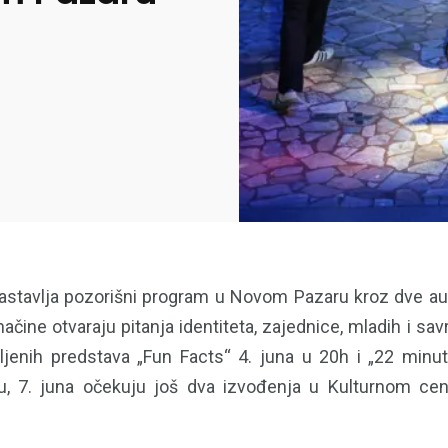
nastavlja pozorišni program u Novom Pazaru kroz dve a
 načine otvaraju pitanja identiteta, zajednice, mladih i s
jenih predstava „Fun Facts“ 4. juna u 20h i „22 minut
u, 7. juna očekuju još dva izvođenja u Kulturnom cen