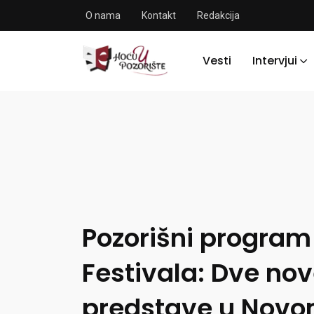
O nama
Kontakt
Redakcija
Vesti
Intervjui
Pozorišni program
Festivala: Dve no
predstave u Novo