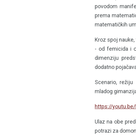
povodom manifest
prema matematici,
matematičkih umo
Kroz spoj nauke, 
- od femicida i 
dimenziju preds
dodatno pojačava
Scenario, režiju 
mladog gimanzija
https://youtu.
Ulaz na obe pred
potrazi za domo