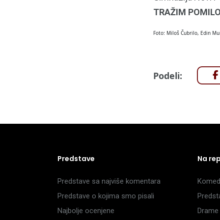
TRAŽIM POMILOV
Foto: Miloš Čubrilo, Edin Mu
Podeli:
Predstave
Na re
Predstave sa najviše komentara
Komedi
Predstave o kojima smo pisali
Predst
Najbolje ocenjene
Drame 