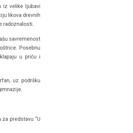
iz velike ljubavi
ju likova drevnih
 radoznalosti.
 našu savremenost
 oštrice. Posebnu
lapaju u priču i
Irfan, uz podršku
gimnazije.
a za predstavu “U