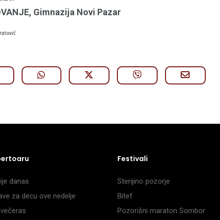
ANJE, Gimnazija Novi Pazar
ratović
pertoaru
Festivali
je danas
Sterijino pozorje
ave za decu ove nedelje
Bitef
večeras
Pozorišni maraton Sombor