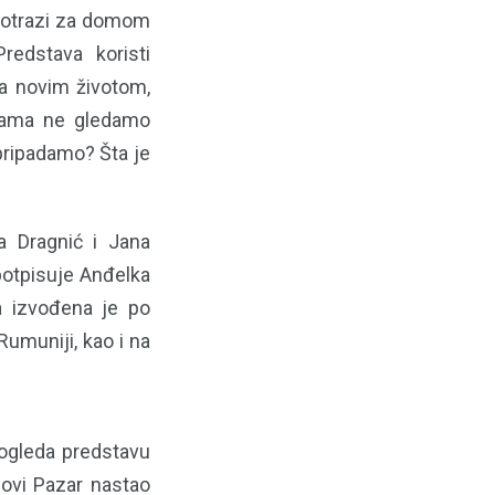
 potrazi za domom
redstava koristi
 za novim životom,
likama ne gledamo
pripadamo? Šta je
na Dragnić i Jana
 potpisuje Anđelka
 a izvođena je po
Rumuniji, kao i na
pogleda predstavu
Novi Pazar nastao