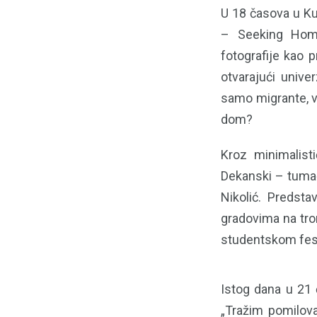
U 18 časova u Ku
– Seeking Home“
fotografije kao p
otvarajući unive
samo migrante, v
dom?
Kroz minimalisti
Dekanski – tumače
Nikolić. Predsta
gradovima na tro
studentskom fes
Istog dana u 21 
„Tražim pomilova