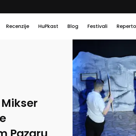
Recenzije
HuPkast
Blog
Festivali
Reperto
 Mikser
ve
m Pazaru