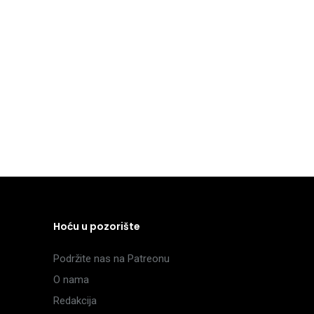
Hoću u pozorište
Podržite nas na Patreonu
O nama
Redakcija