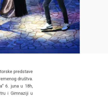
utorske predstave
avremenog društva.
a“ 6. juna u 18h,
tru i Gimnaziji u