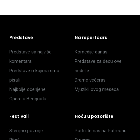
Predstave
Na repertoaru
Predstave sa najviše
Komedije danas
komentara
Predstave za decu ove
Predstave o kojima smo
nedelje
pisali
Drame večeras
Najbolje ocenjene
Mjuzikli ovog meseca
Opere u Beogradu
Festivali
Hoću u pozorište
Sterijino pozorje
Podržite nas na Patreonu