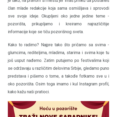
je tako, na pravom si mestu jer imaš priliku da postaneš
član mlade redakcije koja sama osmišljava i sprovodi
sve svoje ideje. Okupljeni oko jedne jedine teme -
pozorišta, prikupljamo i kreiramo najrazličitije
informacije koje se tiču pozorišnog sveta.
Kako to radimo? Najpre tako što pričamo sa svima -
glumcima, rediteljima, mladima, starima i svima koje tu
još usput nađemo. Zatim putujemo po festivalima koji
se održavaju u različitim delovima Srbije, gledamo puno
predstava i pišemo o tome, a takođe fotkamo sve u i
oko pozorišta. Osim toga imamo i kul Instagram profil,
kako kažu naši pratioci.