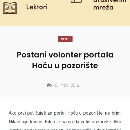
VEST
Postani volonter portala
Hoću u pozorište
01. nov. 2019.
Ako prvi put čuješ za portal Hoću u pozorište, ne brini.
Nikad nije kasno. Bitno je samo da voliš pozorište. Ako