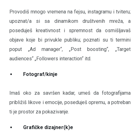
Provodiš mnogo vremena na fejsu, instagramu i tviteru;
upoznat/a si sa dinamikom društvenih mreža, a
poseduješ kreativnost i spremnost da osmišljavaš
objave koje bi privukle publiku; poznati su ti termini
poput „Ad manager“, „Post boosting“, „Target
audiences“ „Followers interaction“ itd.
Fotograf/kinje
Imaš oko za savršen kadar, umeš da fotografijama
približiš likove i emocije, poseduješ opremu, a potreban
ti je prostor za pokazivanje.
Grafičke dizajner(k)e