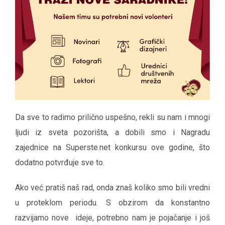
Da sve to radimo prilično uspešno, rekli su nam i mnogi
ljudi iz sveta pozorišta, a dobili smo i Nagradu
zajednice na Superste.net konkursu ove godine, što
dodatno potvrđuje sve to.
Ako već pratiš naš rad, onda znaš koliko smo bili vredni
u proteklom periodu. S obzirom da konstantno
razvijamo nove ideje, potrebno nam je pojačanje i još