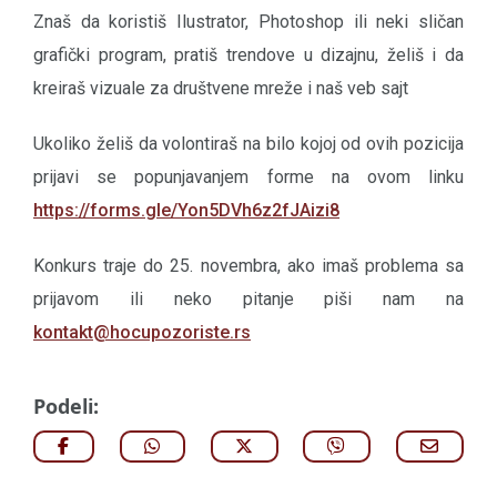
Znaš da koristiš Ilustrator, Photoshop ili neki sličan
grafički program, pratiš trendove u dizajnu, želiš i da
kreiraš vizuale za društvene mreže i naš veb sajt
Ukoliko želiš da volontiraš na bilo kojoj od ovih pozicija
prijavi se popunjavanjem forme na ovom linku
https://forms.gle/Yon5DVh6z2fJAizi8
Konkurs traje do 25. novembra, ako imaš problema sa
prijavom ili neko pitanje piši nam na
kontakt@hocupozoriste.rs
Podeli: