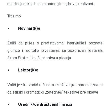
mladih ljudi koji bi nam pomogli u njihovoj realizaciji.
Tražimo:
Novinar(k)e
Želiš da pišeš o predstavama, intervjuišeš poznate
glumce i reditelje, izveštavaš sa pozorišnih festivala
širom Srbije, i imaš iskustva u pisanju
Lektor(k)e
Voliš jezik i vodiš računa o izražavanju i spreman/na si
da stilski i gramatički „zategneš“ tekstove pre objave
Urednik/ce društvenih mreža