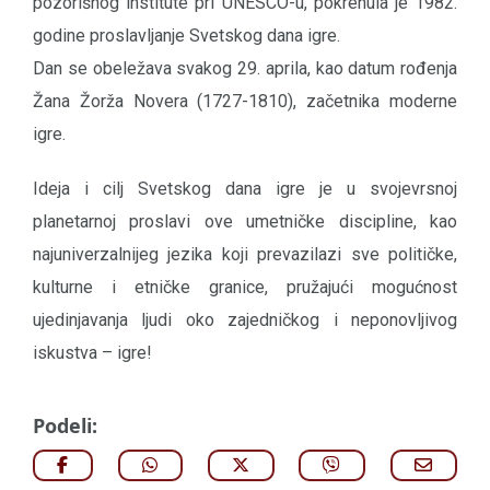
pozorišnog institute pri UNESCO-u, pokrenula je 1982.
godine proslavljanje Svetskog dana igre.
Dan se obeležava svakog 29. aprila, kao datum rođenja
Žana Žorža Novera (1727-1810), začetnika moderne
igre.
Ideja i cilj Svetskog dana igre je u svojevrsnoj
planetarnoj proslavi ove umetničke discipline, kao
najuniverzalnijeg jezika koji prevazilazi sve političke,
kulturne i etničke granice, pružajući mogućnost
ujedinjavanja ljudi oko zajedničkog i neponovljivog
iskustva – igre!
Podeli: