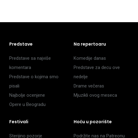
Predstave
Na repertoaru
Predstave sa najviše
Komedije danas
komentara
Predstave za decu ove
Predstave o kojima smo
nedelje
pisali
Drame večeras
Najbolje ocenjene
Mjuzikli ovog meseca
Opere u Beogradu
Festivali
Hoću u pozorište
Sterijino pozorje
Podržite nas na Patreonu