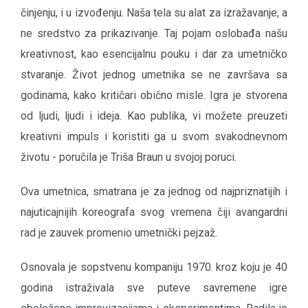
činjenju, i u izvođenju. Naša tela su alat za izražavanje, a
ne sredstvo za prikazivanje. Taj pojam oslobađa našu
kreativnost, kao esencijalnu pouku i dar za umetničko
stvaranje. Život jednog umetnika se ne završava sa
godinama, kako kritičari obično misle. Igra je stvorena
od ljudi, ljudi i ideja. Kao publika, vi možete preuzeti
kreativni impuls i koristiti ga u svom svakodnevnom
životu - poručila je Triša Braun u svojoj poruci.
Ova umetnica, smatrana je za jednog od najpriznatijih i
najuticajnijih koreografa svog vremena čiji avangardni
rad je zauvek promenio umetnički pejzaž.
Osnovala je sopstvenu kompaniju 1970. kroz koju je 40
godina istraživala sve puteve savremene igre