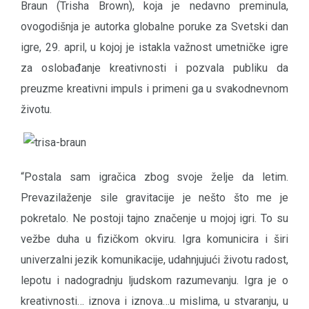
Braun (Trisha Brown), koja je nedavno preminula,
ovogodišnja je autorka globalne poruke za Svetski dan
igre, 29. april, u kojoj je istakla važnost umetničke igre
za oslobađanje kreativnosti i pozvala publiku da
preuzme kreativni impuls i primeni ga u svakodnevnom
životu.
“Postala sam igračica zbog svoje želje da letim.
Prevazilaženje sile gravitacije je nešto što me je
pokretalo. Ne postoji tajno značenje u mojoj igri. To su
vežbe duha u fizičkom okviru. Igra komunicira i širi
univerzalni jezik komunikacije, udahnjujući životu radost,
lepotu i nadogradnju ljudskom razumevanju. Igra je o
kreativnosti… iznova i iznova…u mislima, u stvaranju, u