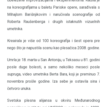
obeležene improvizacijama i eksperimentima. Radila je
na koreografijama u baletu Pariske opere, sarađivala s
Mihajlom Barišnjikovim i naručivala scenografije od
Roberta Raušenberga i drugih istaknutih vizuelnih
umetnika.
Kreairala je više od 100 koreografija i šest opera pre
nego što je napustila scenu kao plesačica 2008. godine.
Umrla je 18. marta u San Antoniju, u Teksasu u 81. godini
posle duge bolesti, a samo nekoliko meseci posle
supruga, video umetnika Berta Bara, koji je preminuo 7.
novembra prošle godine. Iza sebe je ostavila sina i
četvoro unuka.
Svetska plesna alijansa u okviru Međunarodnog