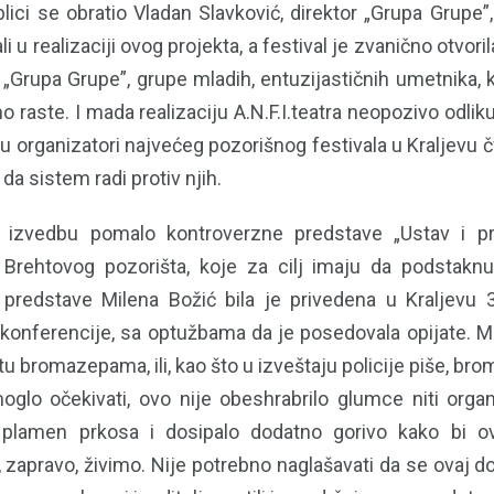
lici se obratio Vladan Slavković, direktor „Grupa Grupe”
i u realizaciji ovog projekta, a festival je zvanično otvor
 „Grupa Grupe”, grupe mladih, entuzijastičnih umetnika, 
 raste. I mada realizaciju A.N.F.I.teatra neopozivo odlik
u organizatori najvećeg pozorišnog festivala u Kraljevu č
da sistem radi protiv njih.
 izvedbu pomalo kontroverzne predstave „Ustav i p
 Brehtovog pozorišta, koje za cilj imaju da podstaknu
 predstave Milena Božić bila je privedena u Kraljevu 
 konferencije, sa optužbama da je posedovala opijate. M
tu bromazepama, ili, kao što u izveštaju policije piše, b
lo očekivati, ovo nije obeshrabrilo glumce niti organ
o plamen prkosa i dosipalo dodatno gorivo kako bi 
, zapravo, živimo. Nije potrebno naglašavati da se ovaj d