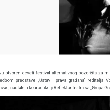
vu otvoren deveti festival alternativnog pozorišta za mlad
edbom predstave „Ustav i prava građana” reditelja Vo
vac, nastale u koprodukciji Reflektor teatra sa „Grupa G