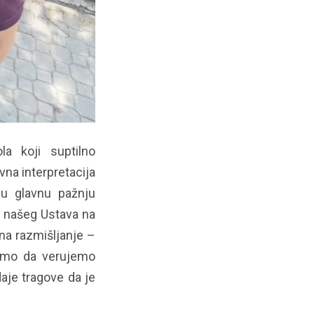
la koji suptilno
vna interpretacija
su glavnu pažnju
a našeg Ustava na
na razmišljanje –
žemo da verujemo
aje tragove da je