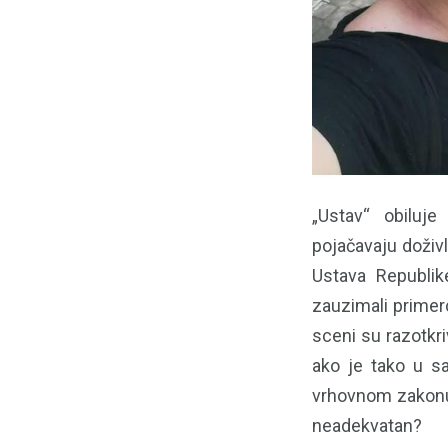
„Ustav“ obiluje
pojačavaju doživl
Ustava Republik
zauzimali primer
sceni su razotkri
ako je tako u s
vrhovnom zakonu,
neadekvatan?