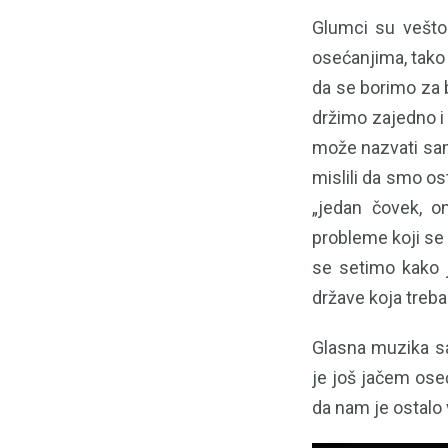
Glumci su vešto 
osećanjima, tako
da se borimo za 
držimo zajedno i
može nazvati sam
mislili da smo o
„jedan čovek, o
probleme koji se 
se setimo kako 
države koja treba
Glasna muzika sa
je još jačem ose
da nam je ostalo 