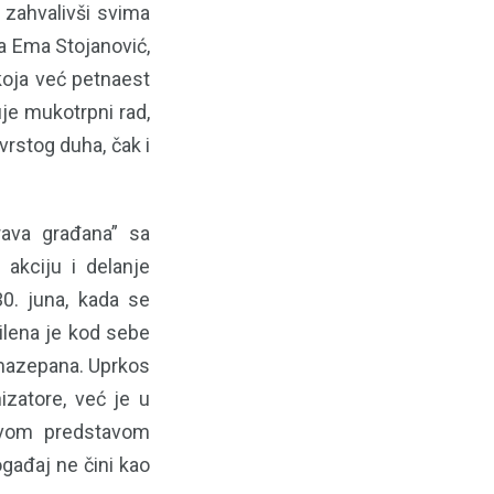
, zahvalivši svima
ila Ema Stojanović,
koja već petnaest
uje mukotrpni rad,
vrstog duha, čak i
rava građana” sa
 akciju i delanje
30. juna, kada se
ilena je kod sebe
romazepana. Uprkos
izatore, već je u
ovom predstavom
ogađaj ne čini kao