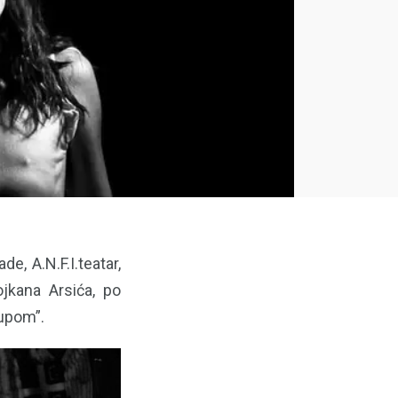
e, A.N.F.I.teatar,
jkana Arsića, po
rupom”.