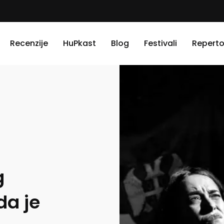
Recenzije
HuPkast
Blog
Festivali
Reperto
g
da je