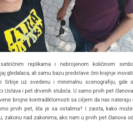
 satiričnim replikama i nebrojenom količinom simbo
jaj gledalaca, ali samu bazu predstave čini krajnje inovati
e Srbije uz svedenu i minimalnu scenografiju, gde 
ci Ustava i pet drvenih stubića. U samo prvih pet članov
vene brojne kontradiktornosti sa ciljem da nas nateraju 
amo prvih pet, šta je sa ostalima? I zaista, kako mo
 zakonu nad zakonima, ako nam u prvih pet članova od