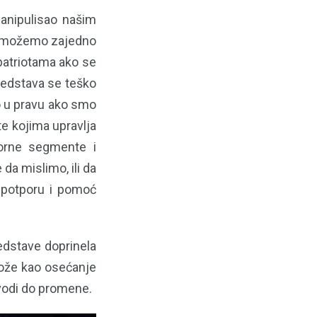
manipulisao našim
ak možemo zajedno
patriotama ako se
redstava se teško
o u pravu ako smo
e kojima upravlja
torne segmente i
da mislimo, ili da
 potporu i pomoć
edstave doprinela
može kao osećanje
 vodi do promene.