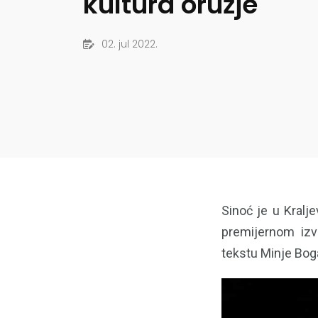
kultura oružje
02. jul 2022.
Sinoć je u Kralje
premijernom izv
tekstu Minje Boga