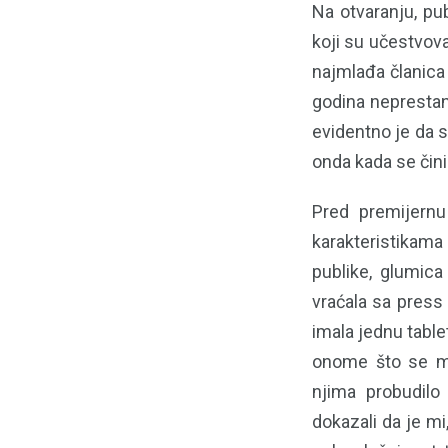
Na otvaranju, pub
koji su učestvoval
najmlađa članica
godina neprestano
evidentno je da s
onda kada se čini 
Pred premijernu
karakteristikama
publike, glumica
vraćala sa press
imala jednu table
onome što se mog
njima probudil
dokazali da je mi