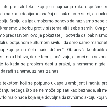
interpretirali tekst koji je u najmanju ruku uspešno 
 da na kraju dobijamo osećaj da ipak nismo sami, da ip
bolju Srbiju, da ipak možemo ponovo da nazivamo sebe 
 krenemo u borbu protiv sistema, ali i sebe samih. Ova p
o predstavom, ovo je pokazatelj i potvrda da ipak nism
stali u potpunom kulturnom sivilu i da smo samo marionet
naj koji je na čelu naše države”. Obradivši kontradik
samo u Ustavu, dakle teoriji, uočavaju, glumci nas navode 
je to kada se problem desi u praksi, a nemamo nigde
 da radi sa nama, uz nas, za nas.
 tekstom koji se potpuno uklapa u ambijent i radnju pr
ćanju nečega što se ne može opisati kao beznađe, ali 
vrlo malo nade koja nije dovoljna da izvršimo akciju koja