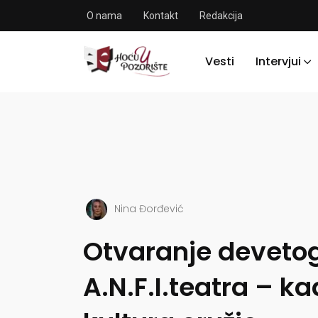
O nama
Kontakt
Redakcija
Vesti
Intervjui
Nina Đorđević
Otvaranje deveto
A.N.F.I.teatra – ka