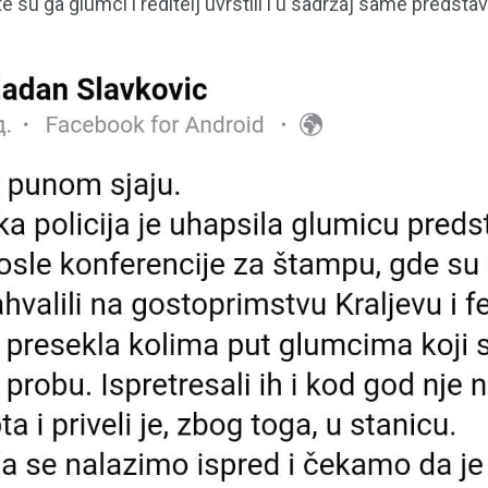
e su ga glumci i reditelj uvrstili i u sadržaj same predsta