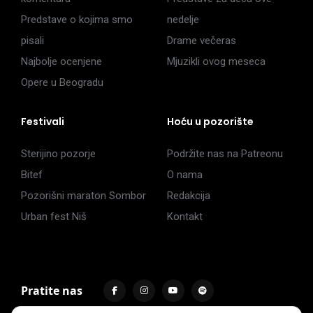
Predstave o kojima smo
nedelje
pisali
Drame večeras
Najbolje ocenjene
Mjuzikli ovog meseca
Opere u Beogradu
Festivali
Hoću u pozorište
Sterijino pozorje
Podržite nas na Patreonu
Bitef
O nama
Pozorišni maraton Sombor
Redakcija
Urban fest Niš
Kontakt
Pratite nas