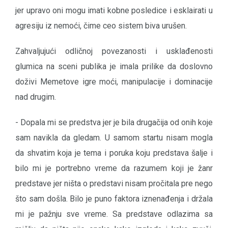
jer upravo oni mogu imati kobne posledice i esklairati u
agresiju iz nemoći, čime ceo sistem biva urušen.
Zahvaljujući odličnoj povezanosti i usklađenosti
glumica na sceni publika je imala prilike da doslovno
doživi Memetove igre moći, manipulacije i dominacije
nad drugim.
- Dopala mi se predstva jer je bila drugačija od onih koje
sam navikla da gledam. U samom startu nisam mogla
da shvatim koja je tema i poruka koju predstava šalje i
bilo mi je portrebno vreme da razumem koji je žanr
predstave jer ništa o predstavi nisam pročitala pre nego
što sam došla. Bilo je puno faktora iznenađenja i držala
mi je pažnju sve vreme. Sa predstave odlazima sa