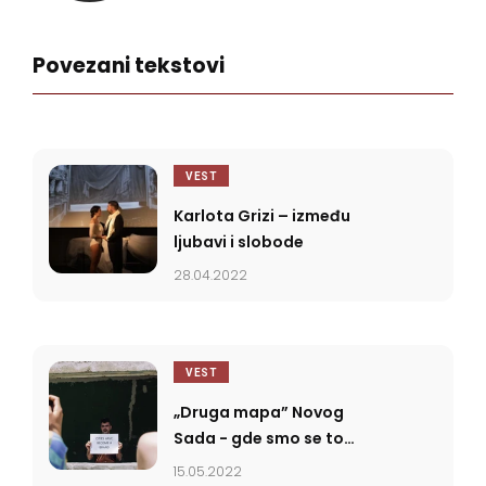
Povezani tekstovi
VEST
Karlota Grizi – između
ljubavi i slobode
28.04.2022
VEST
„Druga mapa” Novog
Sada - gde smo se to
izgubili?
15.05.2022