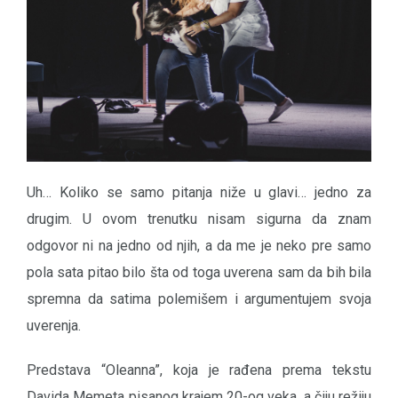
Uh… Koliko se samo pitanja niže u glavi… jedno za
drugim. U ovom trenutku nisam sigurna da znam
odgovor ni na jedno od njih, a da me je neko pre samo
pola sata pitao bilo šta od toga uverena sam da bih bila
spremna da satima polemišem i argumentujem svoja
uverenja.
Predstava “Oleanna”, koja je rađena prema tekstu
Davida Memeta pisanog krajem 20-og veka, a čiju režiju