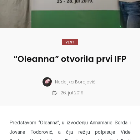
VEST
“Oleanna” otvorila prvi IFP
Nedeljka Borojević
26. jul 2019.
Predstavom “Oleanna”, u izvođenju Annamarie Serda i
Jovane Todorović, a čiju režiju potpisuje Vide