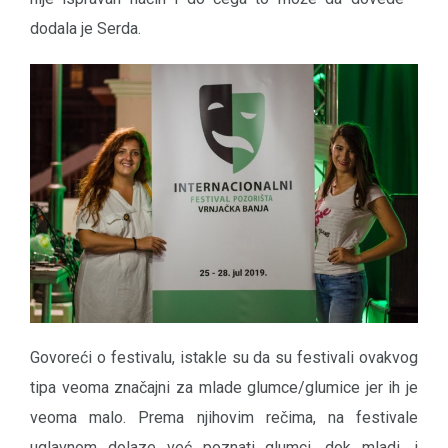
dodala je Serda.
Govoreći o festivalu, istakle su da su festivali ovakvog
tipa veoma značajni za mlade glumce/glumice jer ih je
veoma malo. Prema njihovim rečima, na festivale
uglavnom dolaze već poznati glumci, dok mladi, i