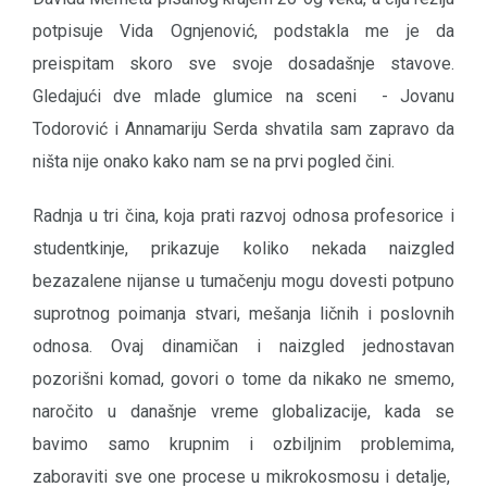
potpisuje Vida Ognjenović, podstakla me je da
preispitam skoro sve svoje dosadašnje stavove.
Gledajući dve mlade glumice na sceni - Jovanu
Todorović i Annamariju Serda shvatila sam zapravo da
ništa nije onako kako nam se na prvi pogled čini.
Radnja u tri čina, koja prati razvoj odnosa profesorice i
studentkinje, prikazuje koliko nekada naizgled
bezazalene nijanse u tumačenju mogu dovesti potpuno
suprotnog poimanja stvari, mešanja ličnih i poslovnih
odnosa. Ovaj dinamičan i naizgled jednostavan
pozorišni komad, govori o tome da nikako ne smemo,
naročito u današnje vreme globalizacije, kada se
bavimo samo krupnim i ozbiljnim problemima,
zaboraviti sve one procese u mikrokosmosu i detalje,