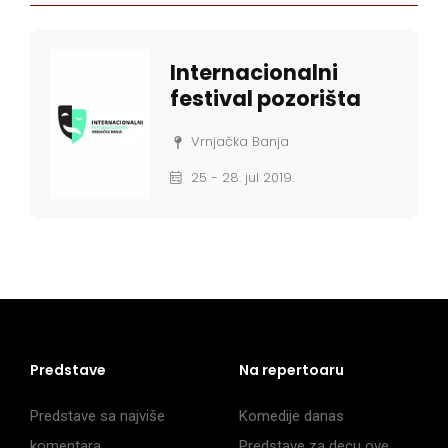
Internacionalni
festival pozorišta
Vrnjačka Banja
25 - 28. jul 2019.
Predstave
Na repertoaru
Predstave sa najviše
Komedije danas
komentara
Predstave za decu ove