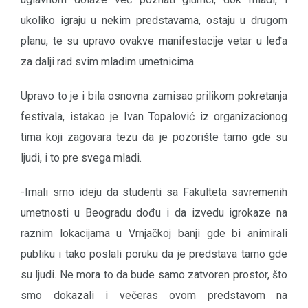
ukoliko igraju u nekim predstavama, ostaju u drugom
planu, te su upravo ovakve manifestacije vetar u leđa
za dalji rad svim mladim umetnicima.
Upravo to je i bila osnovna zamisao prilikom pokretanja
festivala, istakao je Ivan Topalović iz organizacionog
tima koji zagovara tezu da je pozorište tamo gde su
ljudi, i to pre svega mladi.
-Imali smo ideju da studenti sa Fakulteta savremenih
umetnosti u Beogradu dođu i da izvedu igrokaze na
raznim lokacijama u Vrnjačkoj banji gde bi animirali
publiku i tako poslali poruku da je predstava tamo gde
su ljudi. Ne mora to da bude samo zatvoren prostor, što
smo dokazali i večeras ovom predstavom na