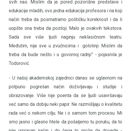
svih nas. Mislim da je pored pozorišne predstave i
edukacije mladih, ovo jedna edukacija profesora i na koji
način treba da posmatramo političku koreknost i da li
uopšte ona treba da postoji. Malo je ovakvih tekstova.
Sada sve više ljudi naginju neklasičnom teatru.
Međutim, nije sve u zvučnicima i golotinji. Mislim da
treba da bude nešto i u govornoj radnji” - pojasnila je
Todorović.
- U našoj akademskoj zajednici danas se uglavnom na
potpuno pogrešan način doživljavaju i studije i
obrazovanje. Više nije poenta da se ljudi usavršavaju
već samo da dobiju neki papir. Ne razmišljaju o kvalitetu
rada već o nekom cilju. Ne i o samom tom procesu. Mi
smo jasno i glasno htele da pošaljemo tu poruku, da to
nije ispravan način i do čega to može da dovede -