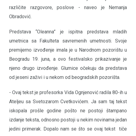
različite razgovore, poslove - naveo je Nemanja
Obradović.
Predstava “Oleanna” je ispitna predstava mladih
umetnica sa Fakulteta savremenih umetnosti. Svoje
premijerno izvođenje imala je u Narodnom pozorištu u
Beogradu 19. juna, a ovo festivalsko prikazivanje je
njeno drugo izvođenje. Glumice očekuju da predstava
od jeseni zaživi i u nekom od beogradskih pozorišta.
- Ovaj tekst je profesorka Vida Ognjenović radila 80-ih u
Ateljeu sa Svetozarom Cvetkovićem. Ja sam taj tekst
iskopala prošle godine pošto ne postoji štampano
izdanje teksta, odnosno postoji u nekim novinama jedan
jedini primerak. Dopalo nam se što se ovaj tekst tiče