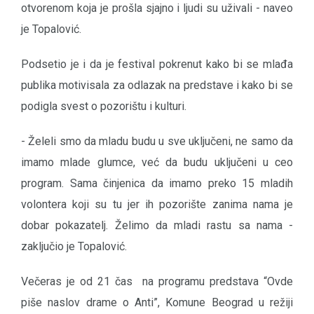
otvorenom koja je prošla sjajno i ljudi su uživali - naveo
je Topalović.
Podsetio je i da je festival pokrenut kako bi se mlađa
publika motivisala za odlazak na predstave i kako bi se
podigla svest o pozorištu i kulturi.
- Želeli smo da mladu budu u sve uključeni, ne samo da
imamo mlade glumce, već da budu uključeni u ceo
program. Sama činjenica da imamo preko 15 mladih
volontera koji su tu jer ih pozorište zanima nama je
dobar pokazatelj. Želimo da mladi rastu sa nama -
zaključio je Topalović.
Večeras je od 21 čas na programu predstava “Ovde
piše naslov drame o Anti”, Komune Beograd u režiji