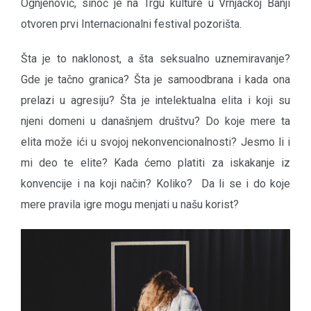
Ognjenović, sinoć je na Trgu kulture u Vrnjačkoj Banji
otvoren prvi Internacionalni festival pozorišta.
Šta je to naklonost, a šta seksualno uznemiravanje?
Gde je tačno granica? Šta je samoodbrana i kada ona
prelazi u agresiju? Šta je intelektualna elita i koji su
njeni domeni u današnjem društvu? Do koje mere ta
elita može ići u svojoj nekonvencionalnosti? Jesmo li i
mi deo te elite? Kada ćemo platiti za iskakanje iz
konvencije i na koji način? Koliko? Da li se i do koje
mere pravila igre mogu menjati u našu korist?