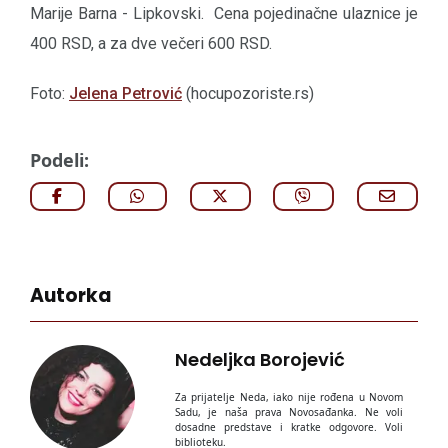
Marije Barna - Lipkovski. Cena pojedinačne ulaznice je
400 RSD, a za dve večeri 600 RSD.
Foto:
Jelena Petrović
(hocupozoriste.rs)
Podeli:
Autorka
Nedeljka Borojević
Za prijatelje Neda, iako nije rođena u Novom
Sadu, je naša prava Novosađanka. Ne voli
dosadne predstave i kratke odgovore. Voli
biblioteku.