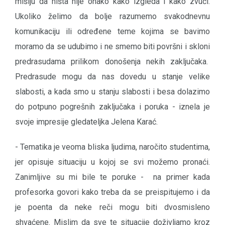
mišlju da ništa nije onako kako izgleda i kako zvuči.
Ukoliko želimo da bolje razumemo svakodnevnu
komunikaciju ili određene teme kojima se bavimo
moramo da se udubimo i ne smemo biti površni i skloni
predrasudama prilikom donošenja nekih zaključaka.
Predrasude mogu da nas dovedu u stanje velike
slabosti, a kada smo u stanju slabosti i besa dolazimo
do potpuno pogrešnih zaključaka i poruka - iznela je
svoje impresije gledateljka Jelena Karać.
- Tematika je veoma bliska ljudima, naročito studentima,
jer opisuje situaciju u kojoj se svi možemo pronaći.
Zanimljive su mi bile te poruke - na primer kada
profesorka govori kako treba da se preispitujemo i da
je poenta da neke reči mogu biti dvosmisleno
shvaćene. Mislim da sve te situacije doživljamo kroz