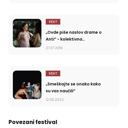
VEST
„Ovde piše naslov drame o
Anti” - kolektivna
psihoterapija
27.07.2019
VEST
„Smeškajte se onako kako
su vas naučili”
12.05.2022
Povezani festival