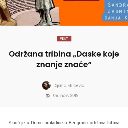
VEST
Održana tribina „Daske koje
znanje znače“
Dijana Milićević
08. nov. 2019.
Sinoć je u Domu omladine u Beogradu održana tribina