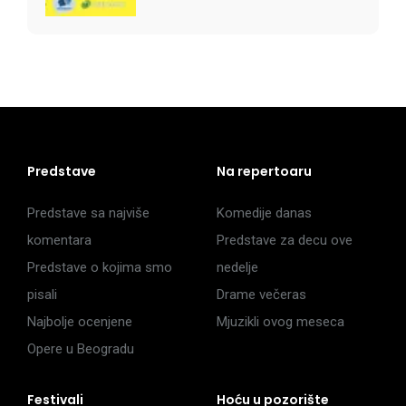
Predstave
Na repertoaru
Predstave sa najviše
Komedije danas
komentara
Predstave za decu ove
Predstave o kojima smo
nedelje
pisali
Drame večeras
Najbolje ocenjene
Mjuzikli ovog meseca
Opere u Beogradu
Festivali
Hoću u pozorište