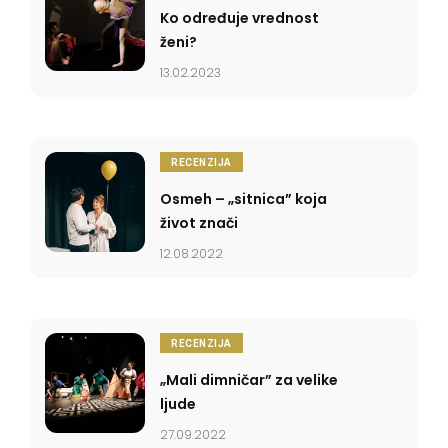
Ko određuje vrednost
ženi?
13.02.2023
RECENZIJA
Osmeh – „sitnica” koja
život znači
12.08.2022
RECENZIJA
„Mali dimničar” za velike
ljude
27.09.2022