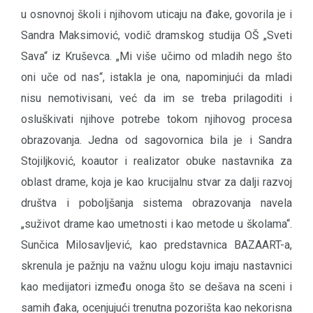
u osnovnoj školi i njihovom uticaju na đake, govorila je i
Sandra Maksimović, vodič dramskog studija OŠ „Sveti
Sava“ iz Kruševca. „Mi više učimo od mladih nego što
oni uče od nas“, istakla je ona, napominjući da mladi
nisu nemotivisani, već da im se treba prilagoditi i
osluškivati njihove potrebe tokom njihovog procesa
obrazovanja. Jedna od sagovornica bila je i Sandra
Stojiljković, koautor i realizator obuke nastavnika za
oblast drame, koja je kao krucijalnu stvar za dalji razvoj
društva i poboljšanja sistema obrazovanja navela
„suživot drame kao umetnosti i kao metode u školama“.
Sunčica Milosavljević, kao predstavnica BAZAART-a,
skrenula je pažnju na važnu ulogu koju imaju nastavnici
kao medijatori između onoga što se dešava na sceni i
samih đaka, ocenjujući trenutna pozorišta kao nekorisna