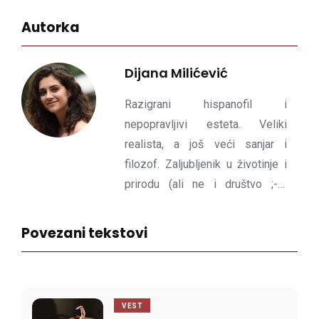
Autorka
Dijana Milićević
Razigrani hispanofil i
nepopravljivi esteta. Veliki
realista, a još veći sanjar i
filozof. Zaljubljenik u životinje i
prirodu (ali ne i društvo ;-)),
kulturu, umetnost... ukratko - u
sve ono što inspiriše,
Povezani tekstovi
oplemenjuje i daje smisao
pravim vrednostima.
VEST