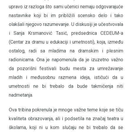
upravo iz razloga što sami učenici nemaju odgovarajuće
nastavnike koji bi im približili scensko delo i tako
olakšali njegovo razumevanje. U diskusiji je učestvovala
i Sanja Krsmanović Tasić, predsednica CEDEUM-a
(Centar za dramu u edukaciji i umetnosti), koja, između
ostalog, radi sa mladima na dramskim i plesnim
radionicama. Ona je napomenula da je izuzetno važno
da pozorišni festivali budu mesta za umrežavanje
mladih i međusobnu razmena ideja, ističući da u
umetnosti ne bi trebalo da bude takmičenja niti
nadmetanja.
Ova tribina pokrenula je mnoge važne teme koje se tiču
kvaliteta obrazovanja, ali i podsetila na značaj teatra u
školama, koji ni u kom slučaju ne bi trebalo da se