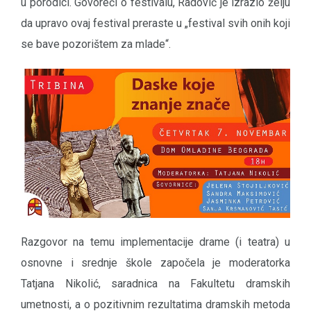
u porodici. Govoreći o festivalu, Radović je izrazio želju
da upravo ovaj festival preraste u „festival svih onih koji
se bave pozorištem za mlade“.
Razgovor na temu implementacije drame (i teatra) u
osnovne i srednje škole započela je moderatorka
Tatjana Nikolić, saradnica na Fakultetu dramskih
umetnosti, a o pozitivnim rezultatima dramskih metoda