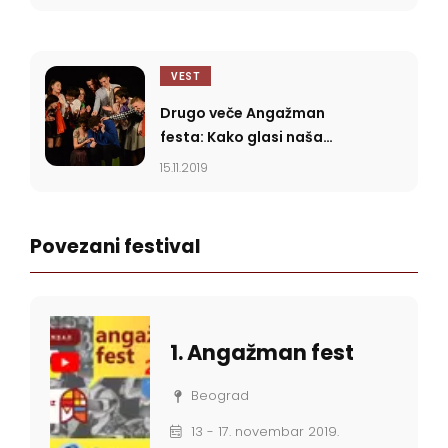
VEST
Drugo veče Angažman
festa: Kako glasi naša
priča?
15.11.2019
Povezani festival
1. Angažman fest
Beograd
13 - 17. novembar 2019.