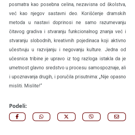
posmatra kao posebna celina, nezavisna od školstva,
već kao njegov sastavni deo. Korišćenje dramskih
metoda u nastavi doprinosi ne samo razumevanju
čitavog gradiva i stvaranju funkcionalnog znanja već i
stvaranju slobodnih, kreativnih pojedinaca koji aktivno
učestvuju u razvijanju i negovanju kulture. Jedna od
učesnica tribine je upravo iz tog razloga istakla da je
umetnost glavno sredstvo u procesu samospoznaje, ali
i upoznavanja drugih, i poručila prisutnima: „Nije opasno
misliti. Mislite!“
Podeli: