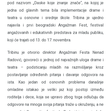
pod nazivom „Daske koje znanje znače“, na kojoj je
jedna od glavnih tema bila implementacije drame i
teatra u osnovne i srednje škole. Tribina je ujedno
najavila i prvi beogradski Angažman Fest, festival
angažovanih i edukativnih predstava za mladu publiku,
koji će trajati od 13. do 17. novembra.
Tribinu je otvorio direktor Angažman Festa Nenad
Radović, govoreći o jednoj od najvažnijih uloga drame i
teatra – podsticanju mladih na razmišljanje kroz
postavljanje određenih pitanja i davanje odgovora na
ista. Kao jedan od osnovnih problema današnje
omladine istakao je veliki jaz koji postoji između
roditelja i dece, koja se upravo zbog toga odlučuju da
odgovore na mnoga svoja pitanja traže u okruženju, a ne