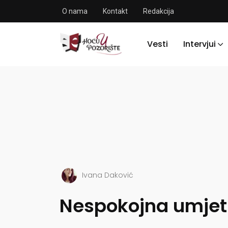
O nama
Kontakt
Redakcija
Vesti
Intervjui
Ivana Daković
Nespokojna umjet