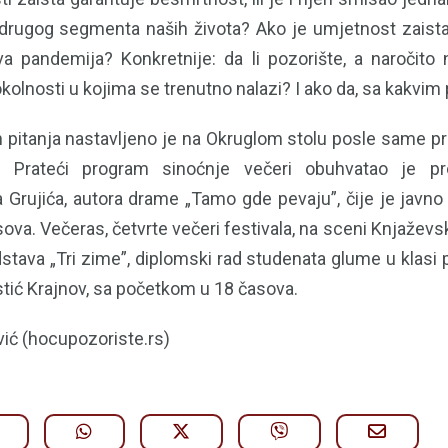
drugog segmenta naših života? Ako je umjetnost zaista 
va pandemija? Konkretnije: da li pozorište, a naročito
kolnosti u kojima se trenutno nalazi? I ako da, sa kakvi
 pitanja nastavljeno je na Okruglom stolu posle same pre
 Prateći program sinoćnje večeri obuhvatao je p
a Grujića, autora drame „Tamo gde pevaju”, čije je javno
sova. Večeras, četvrte večeri festivala, na sceni Knjažev
stava „Tri zime”, diplomski rad studenata glume u klasi
istić Krajnov, sa početkom u 18 časova.
vić (hocupozoriste.rs)