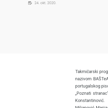
24. okt. 2020.
Takmičarski progr
nazivom BAŠTeAta
portugalskog pisc
„Poznati stranac
Konstantinović.
Miljanović, Marij