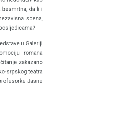
besmrtna, da li i
 nezavisna scena,
m posljedicama?
dstave u Galeriji
romociju romana
 čitanje zakazano
sko-srpskog teatra
 profesorke Jasne