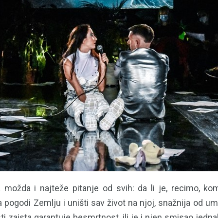
 možda i najteže pitanje od svih: da li je, recimo, k
pogodi Zemlju i uništi sav život na njoj, snažnija od umje
ti zaista garantuje besmrtnost, ili je i njen smisao jed