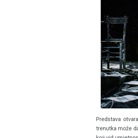
Predstava otvara
trenutka može da 
koji vid umjetnos