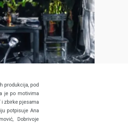
h produkcija, pod
la je po motivima
 i zbirke pjesama
iju potpisuje Ana
mović, Dobrivoje