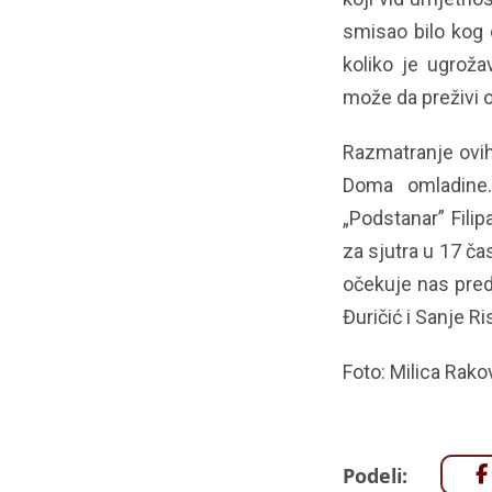
smisao bilo kog 
koliko je ugroža
može da preživi o
Razmatranje ovih
Doma omladine.
„Podstanar” Filip
za sjutra u 17 ča
očekuje nas pred
Đuričić i Sanje R
Foto: Milica Rako
Podeli: