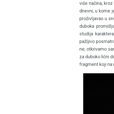
više načina, kroz
dnevni, u kome je 
proživljavao u sn
duboka promišlja
studija karakter
pažljivo posmatra
ne, otkrivamo sa
za duboko lični d
fragment koji na 