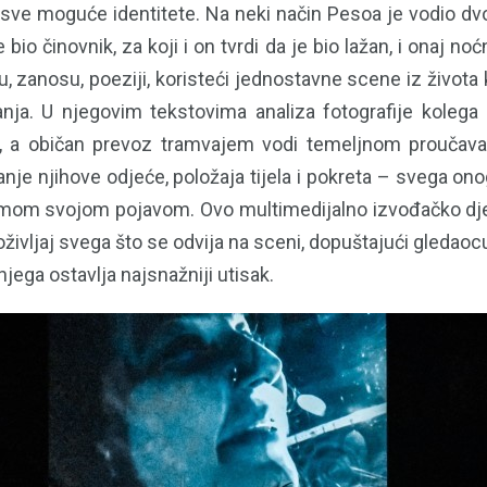
 sve moguće identitete. Na neki način Pesoa je vodio dvo
bio činovnik, za koji i on tvrdi da je bio lažan, i onaj noćni,
u, zanosu, poeziji, koristeći jednostavne scene iz života
nja. U njegovim tekstovima analiza fotografije kolega
a, a običan prevoz tramvajem vodi temeljnom proučava
nje njihove odjeće, položaja tijela i pokreta – svega onog
mom svojom pojavom. Ovo multimedijalno izvođačko dje
oživljaj svega što se odvija na sceni, dopuštajući gleda
njega ostavlja najsnažniji utisak.