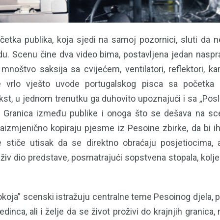
četka publika, koja sjedi na samoj pozornici, sluti da n
u. Scenu čine dva video bima, postavljena jedan naspr
 mnoštvo saksija sa cvijećem, ventilatori, reflektori, k
e vrlo vješto uvode portugalskog pisca sa početka 
st, u jednom trenutku ga duhovito upoznajući i sa „P
a. Granica između publike i onoga što se dešava na sc
aizmjenično kopiraju pjesme iz Pesoine zbirke, da bi ih 
e stiče utisak da se direktno obraćaju posjetiocima,
živ dio predstave, posmatrajući sopstvena stopala, kolje
koja” scenski istražuju centralne teme Pesoinog djela, p
dinca, ali i želje da se život proživi do krajnjih granica