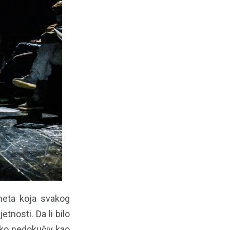
ometa koja svakog
tnosti. Da li bilo
nako nedokučiv kao