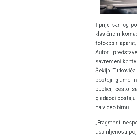
I prije samog po
klasičnom komad
fotokopir aparat,
Autori predstav
savremeni kontek
Šekija Turković
postoji: glumci n
publici; često s
gledaoci postaju 
na video bimu.
„Fragmenti nespo
usamljenosti poje