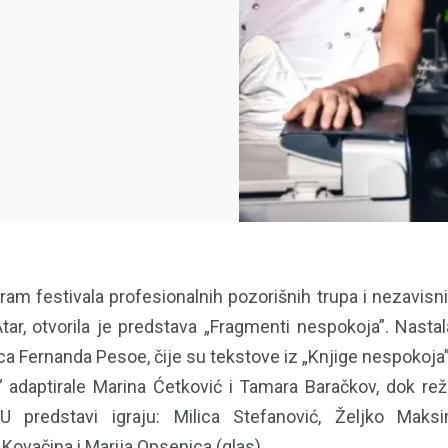
am festivala profesionalnih pozorišnih trupa i nezavisni
r, otvorila je predstava „Fragmenti nespokoja”. Nasta
a Fernanda Pesoe, čije su tekstove iz „Knjige nespokoja”
” adaptirale Marina Ćetković i Tamara Baračkov, dok rež
 U predstavi igraju: Milica Stefanović, Željko Maksi
a Kovačina i Marija Opsenica (glas).