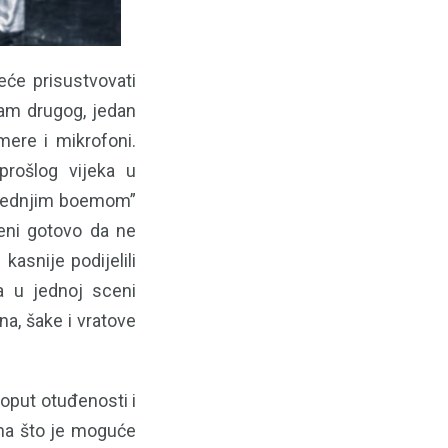
eće prisustvovati
am drugog, jedan
amere i mikrofoni.
prošlog vijeka u
oslednjim boemom”
eni gotovo da ne
kasnije podijelili
 a u jednoj sceni
na, šake i vratove
oput otuđenosti i
, na što je moguće